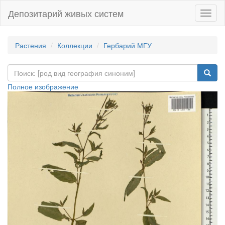
Депозитарий живых систем
Навиг
Растения
Коллекции
Гербарий МГУ
Полное изображение