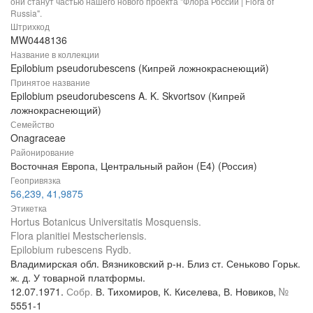
они станут частью нашего нового проекта "Флора России | Flora of
Russia".
Штрихкод
MW0448136
Название в коллекции
Epilobium pseudorubescens (Кипрей ложнокраснеющий)
Принятое название
Epilobium pseudorubescens A. K. Skvortsov (Кипрей
ложнокраснеющий)
Семейство
Onagraceae
Районирование
Восточная Европа, Центральный район (E4) (Россия)
Геопривязка
56,239, 41,9875
Этикетка
Hortus Botanicus Universitatis Mosquensis.
Flora planitiei Mestscheriensis.
Epilobium rubescens Rydb.
Владимирская обл. Вязниковский р-н. Близ ст. Сеньково Горьк.
ж. д. У товарной платформы.
12.07.1971.
Собр.
В. Тихомиров, К. Киселева, В. Новиков,
№
5551-1