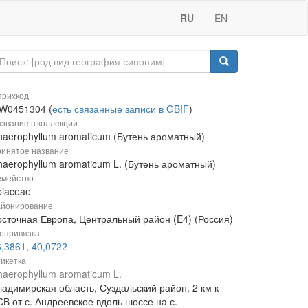
RU
EN
рихкод
W0451304 (
есть связанные записи в GBIF
)
звание в коллекции
haerophyllum aromaticum (Бутень ароматный)
инятое название
haerophyllum aromaticum L. (Бутень ароматный)
мейство
piaceae
йонирование
осточная Европа, Центральный район (E4) (Россия)
опривязка
,3861, 40,0722
икетка
haerophyllum aromaticum L.
ладимирская область, Суздальский район, 2 км к
В от с. Андреевское вдоль шоссе на с.