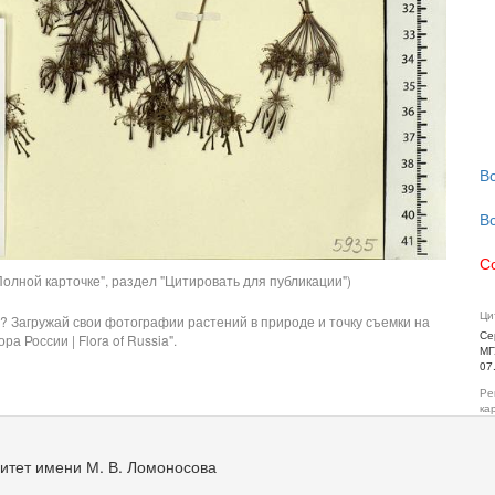
В
В
С
олной карточке", раздел "Цитировать для публикации")
Ци
? Загружай свои фотографии растений в природе и точку съемки на
Се
ра России | Flora of Russia".
МГ
07
Ре
ка
итет имени М. В. Ломоносова