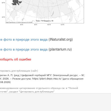
се фото в природе этого вида
(iNaturalist.org)
се фото в природе этого вида
(plantarium.ru)
ообщить об ошибке
тировать для публикации (сайт)
регин А. П. (ред.) Цифровой гербарий МГУ: Электронный ресурс. – М.:
У, 2026. – Режим доступа: https://plant.depo.msu.ru/ (дата обращения
.08.2026)
комендованное цитирование отдельного образца см. в "Полной
рточке", раздел "Цитировать для публикации"