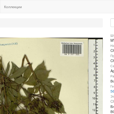
Коллекции
Шт
M
На
C
Пр
C
Се
A
Ра
В
Ге
56
Эт
C
В
ВС