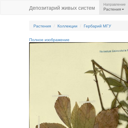
Направление
Депозитарий живых систем
Растения
Растения
Коллекции
Гербарий МГУ
Полное изображение