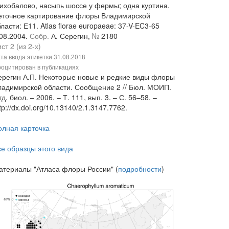
ихобалово, насыпь шоссе у фермы; одна куртина.
еточное картирование флоры Владимирской
ласти: Е11. Atlas florae europaeae: 37-V-EC3-65
.08.2004.
Собр.
А. Серегин,
№
2180
ст 2 (из 2-х)
та ввода этикетки
31.08.2018
оцитирован в публикациях
ерегин А.П. Некоторые новые и редкие виды флоры
ладимирской области. Сообщение 2 // Бюл. МОИП.
д. биол. – 2006. – Т. 111, вып. 3. – С. 56–58. –
tp://dx.doi.org/10.13140/2.1.3147.7762.
олная карточка
се образцы этого вида
атериалы "Атласа флоры России" (
подробности
)