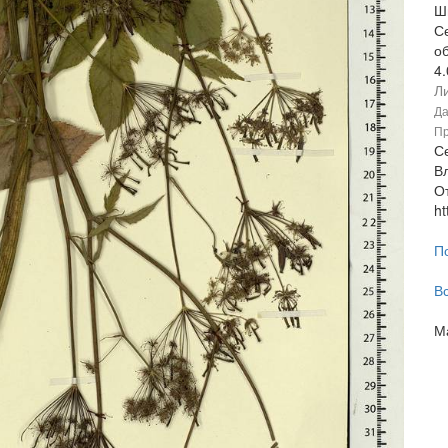
Ш
С
об
4
Ли
Да
Пр
С
В
От
ht
П
В
М