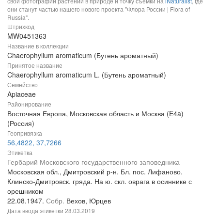
свои фотографии растений в природе и точку съемки на
iNaturalist
, где
они станут частью нашего нового проекта "Флора России | Flora of
Russia".
Штрихкод
MW0451363
Название в коллекции
Chaerophyllum aromaticum (Бутень ароматный)
Принятое название
Chaerophyllum aromaticum L. (Бутень ароматный)
Семейство
Apiaceae
Районирование
Восточная Европа, Московская область и Москва (E4a)
(Россия)
Геопривязка
56,4822, 37,7266
Этикетка
Гербарий Московского государственного заповедника
Московская обл., Дмитровский р-н. Бл. пос. Лифаново.
Клинско-Дмитровск. гряда. На ю. скл. оврага в осиннике с
орешником
22.08.1947.
Собр.
Вехов, Юрцев
Дата ввода этикетки
28.03.2019