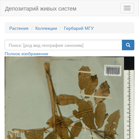
Депозитарий живых систем
Навиг
Растения
Коллекции
Гербарий МГУ
Полное изображение