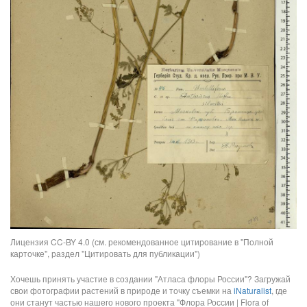
Лицензия CC-BY 4.0 (см. рекомендованное цитирование в "Полной
карточке", раздел "Цитировать для публикации")
Хочешь принять участие в создании "Атласа флоры России"? Загружай
свои фотографии растений в природе и точку съемки на
iNaturalist
, где
они станут частью нашего нового проекта "Флора России | Flora of