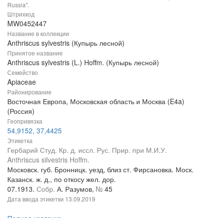
Russia".
Штрихкод
MW0452447
Название в коллекции
Anthriscus sylvestris (Купырь лесной)
Принятое название
Anthriscus sylvestris (L.) Hoffm. (Купырь лесной)
Семейство
Apiaceae
Районирование
Восточная Европа, Московская область и Москва (E4a)
(Россия)
Геопривязка
54,9152, 37,4425
Этикетка
Гербарий Студ. Кр. д. иссл. Рус. Прир. при М.И.У.
Anthriscus silvestris Hoffm.
Московск. губ. Бронницк. уезд, близ ст. Фирсановка. Моск.
Казанск. ж. д., по откосу жел. дор.
07.1913.
Собр.
А. Разумов,
№
45
Дата ввода этикетки
13.09.2019
Полная карточка