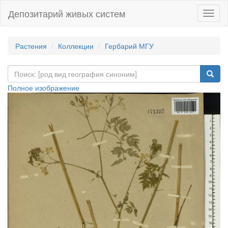
Депозитарий живых систем
Навиг
Растения
Коллекции
Гербарий МГУ
Полное изображение