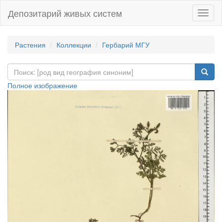
Депозитарий живых систем
Навиг
Растения
Коллекции
Гербарий МГУ
Полное изображение