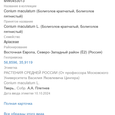
MW0453013
Название в коллекции
Conium maculatum (Болиголов крапчатый, Болиголов
пятнистый)
Принятое название
Conium maculatum L. (Болиголов крапчатый, Болиголов
пятнистый)
Семейство
Apiaceae
Районирование
Восточная Европа, Северо-Западный район (E2) (Россия)
Геопривязка
56,8596, 35,9119
Этикетка
РАСТЕНИЯ СРЕДНЕЙ РОССИИ (От профессора Московского
Университета Василия Яковлевича Цингера)
Conium maculatum L.
Тверь..
Собр.
А.А. Плетнев
Дата ввода этикетки
10.10.2024
Полная карточка
Все образцы этого вида