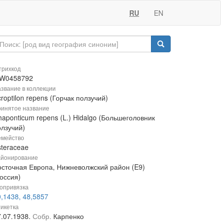
RU
EN
рихкод
W0458792
звание в коллекции
roptilon repens (Горчак ползучий)
инятое название
aponticum repens (L.) Hidalgo (Большеголовник
олзучий)
мейство
steraceae
йонирование
осточная Европа, Нижневолжский район (E9)
оссия)
опривязка
,1438, 48,5857
икетка
7.07.1938.
Собр.
Карпенко