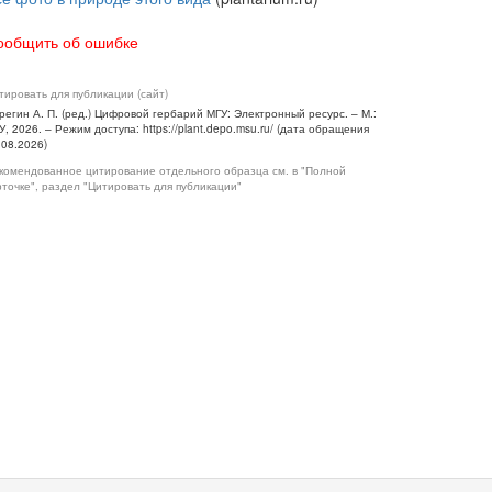
ообщить об ошибке
тировать для публикации (сайт)
регин А. П. (ред.) Цифровой гербарий МГУ: Электронный ресурс. – М.:
У, 2026. – Режим доступа: https://plant.depo.msu.ru/ (дата обращения
.08.2026)
комендованное цитирование отдельного образца см. в "Полной
рточке", раздел "Цитировать для публикации"