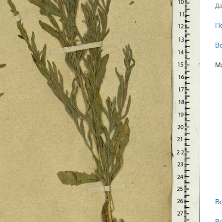
Да
П
В
М
В
В