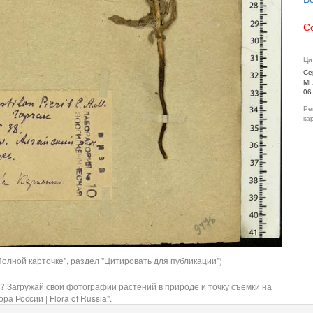
С
Ци
Се
МГ
06
Ре
ка
олной карточке", раздел "Цитировать для публикации")
? Загружай свои фотографии растений в природе и точку съемки на
ра России | Flora of Russia".