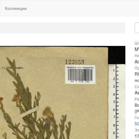
Коллекции
Шт
M
На
Ac
Пр
Rh
п
Се
A
Ра
В
(Р
Ге
50
Эт
1