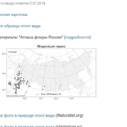
та ввода этикетки
2.07.2018
олная карточка
се образцы этого вида
атериалы "Атласа флоры России" (
подробности
)
се фото в природе этого вида
(iNaturalist.org)
се фото в природе этого вида
(plantarium.ru)