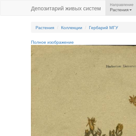
Направление
Депозитарий живых систем
Растения
Растения
Коллекции
Гербарий МГУ
Полное изображение