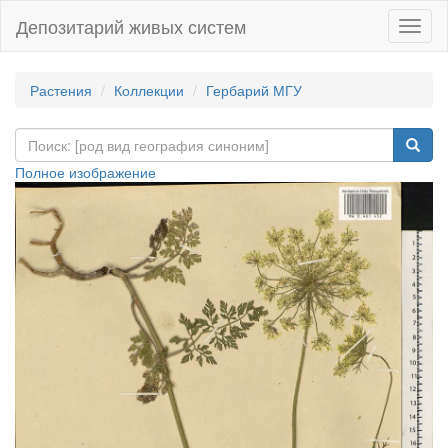
Депозитарий живых систем
Навиг
Растения
Коллекции
Гербарий МГУ
Полное изображение