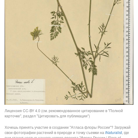
Лицензия CC-BY 4.0 (см. рекомендованное цитирование в "Полной
карточке", раздел "Цитировать для публикации")
Хочешь принять участие в создании "Атласа флоры России"? Загружай
свои фотографии растений в природе и точку съемки на
iNaturalist
, где
они станут частью нашего нового проекта "Флора России | Flora of