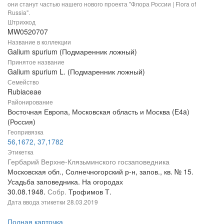
они станут частью нашего нового проекта "Флора России | Flora of
Russia".
Штрихкод
MW0520707
Название в коллекции
Galium spurium (Подмаренник ложный)
Принятое название
Galium spurium L. (Подмаренник ложный)
Семейство
Rubiaceae
Районирование
Восточная Европа, Московская область и Москва (E4a)
(Россия)
Геопривязка
56,1672, 37,1782
Этикетка
Гербарий Верхне-Клязьминского госзаповедника
Московская обл., Солнечногорский р-н, запов., кв. № 15.
Усадьба заповедника. На огородах
30.08.1948.
Собр.
Трофимов Т.
Дата ввода этикетки
28.03.2019
Полная карточка