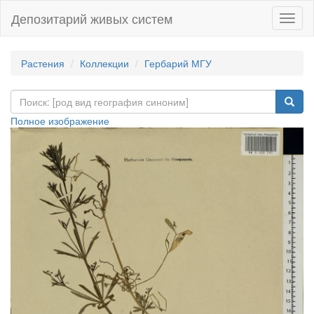
Депозитарий живых систем
Навиг
Растения
Коллекции
Гербарий МГУ
Полное изображение