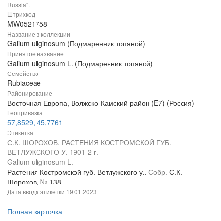
Russia".
Штрихкод
MW0521758
Название в коллекции
Galium uliginosum (Подмаренник топяной)
Принятое название
Galium uliginosum L. (Подмаренник топяной)
Семейство
Rubiaceae
Районирование
Восточная Европа, Волжско-Камский район (E7) (Россия)
Геопривязка
57,8529, 45,7761
Этикетка
С.К. ШОРОХОВ. РАСТЕНИЯ КОСТРОМСКОЙ ГУБ.
ВЕТЛУЖСКОГО У. 1901-2 г.
Galium uliginosum L.
Растения Костромской губ. Ветлужского у..
Собр.
С.К.
Шорохов,
№
138
Дата ввода этикетки
19.01.2023
Полная карточка