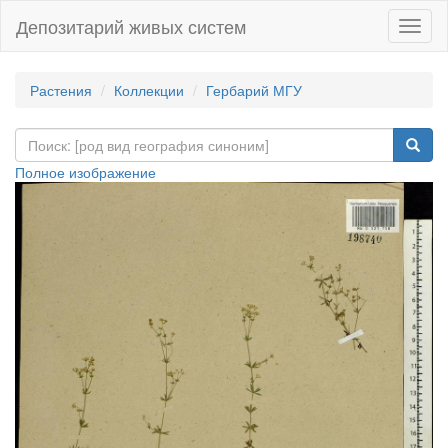
Депозитарий живых систем
Навиг
Растения
Коллекции
Гербарий МГУ
Полное изображение