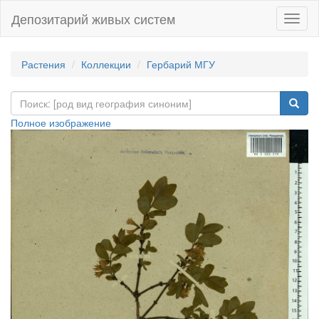
Депозитарий живых систем
Навиг
Растения
Коллекции
Гербарий МГУ
Полное изображение