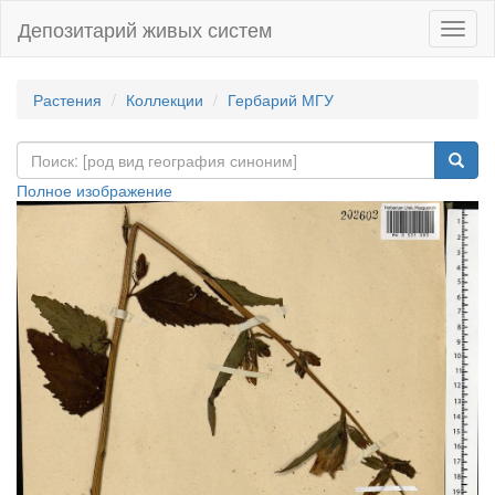
Депозитарий живых систем
Навиг
Растения
Коллекции
Гербарий МГУ
Полное изображение