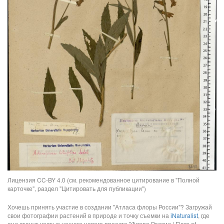
Лицензия CC-BY 4.0 (см. рекомендованное цитирование в "Полной
карточке", раздел "Цитировать для публикации")
Хочешь принять участие в создании "Атласа флоры России"? Загружай
свои фотографии растений в природе и точку съемки на
iNaturalist
, где
они станут частью нашего нового проекта "Флора России | Flora of