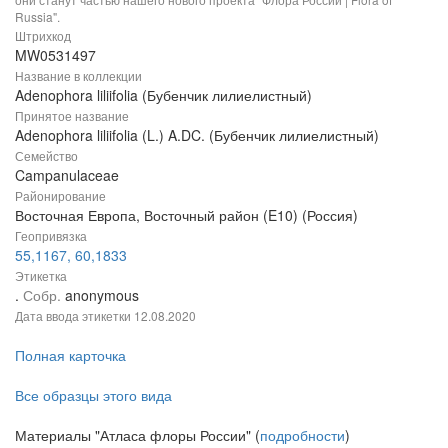
Russia".
Штрихкод
MW0531497
Название в коллекции
Adenophora liliifolia (Бубенчик лилиелистный)
Принятое название
Adenophora liliifolia (L.) A.DC. (Бубенчик лилиелистный)
Семейство
Campanulaceae
Районирование
Восточная Европа, Восточный район (E10) (Россия)
Геопривязка
55,1167, 60,1833
Этикетка
.
Собр.
anonymous
Дата ввода этикетки
12.08.2020
Полная карточка
Все образцы этого вида
Материалы "Атласа флоры России" (
подробности
)