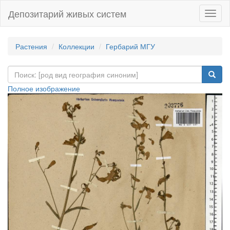
Депозитарий живых систем
Навиг
Растения
Коллекции
Гербарий МГУ
Полное изображение