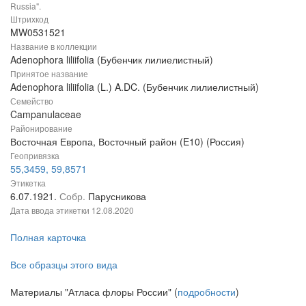
Russia".
Штрихкод
MW0531521
Название в коллекции
Adenophora liliifolia (Бубенчик лилиелистный)
Принятое название
Adenophora liliifolia (L.) A.DC. (Бубенчик лилиелистный)
Семейство
Campanulaceae
Районирование
Восточная Европа, Восточный район (E10) (Россия)
Геопривязка
55,3459, 59,8571
Этикетка
6.07.1921.
Собр.
Парусникова
Дата ввода этикетки
12.08.2020
Полная карточка
Все образцы этого вида
Материалы "Атласа флоры России" (
подробности
)