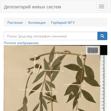
Депозитарий живых систем
Навиг
Растения
Коллекции
Гербарий МГУ
Полное изображение