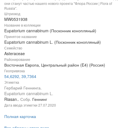
они станут частью нашего нового проекта "Флора России | Flora of
Russia".
Штрихкод
MW0531938
Название в коллекции
Eupatorium cannabinum (Посконник конопляный)
Принятое название
Eupatorium cannabinum L. (Посконник конопляный)
Семейство
Asteraceae
Районирование
Восточная Европа, Центральный район (E4) (Россия)
Геопривязка
54,6292, 39,7364
Этикетка
Гербарий Геннинга.
Eupatorium cannabinum L.
Riasan..
Собр.
Геннинг
Дата ввода этикетки
27.07.2020
Полная карточка
Все образцы этого вида