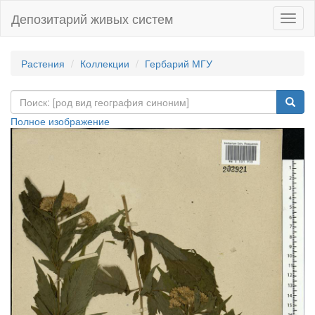
Депозитарий живых систем
Навиг
Растения
Коллекции
Гербарий МГУ
Полное изображение