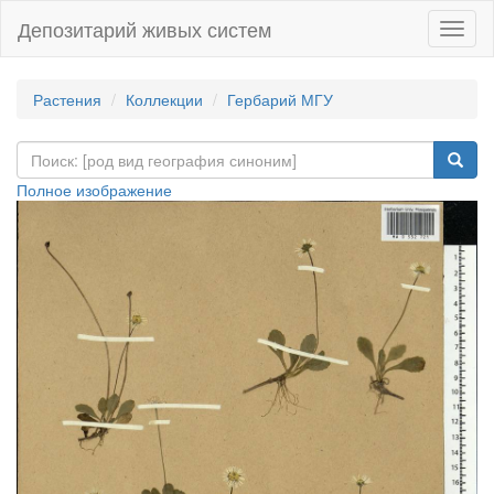
Депозитарий живых систем
Навиг
Растения
Коллекции
Гербарий МГУ
Полное изображение