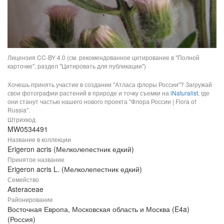
Лицензия CC-BY 4.0 (см. рекомендованное цитирование в "Полной
карточке", раздел "Цитировать для публикации")
Хочешь принять участие в создании "Атласа флоры России"? Загружай
свои фотографии растений в природе и точку съемки на
iNaturalist
, где
они станут частью нашего нового проекта "Флора России | Flora of
Russia".
Штрихкод
MW0534491
Название в коллекции
Erigeron acris (Мелколепестник едкий)
Принятое название
Erigeron acris L. (Мелколепестник едкий)
Семейство
Asteraceae
Районирование
Восточная Европа, Московская область и Москва (E4a)
(Россия)