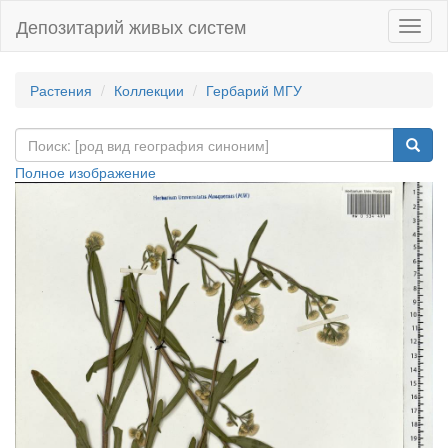
Депозитарий живых систем
Навиг
Растения
Коллекции
Гербарий МГУ
Полное изображение