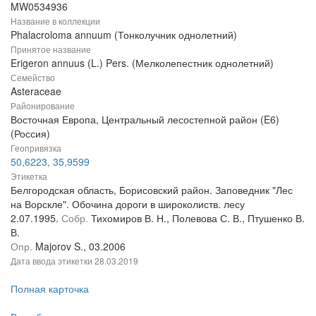
MW0534936
Название в коллекции
Phalacroloma annuum (Тонколучник однолетний)
Принятое название
Erigeron annuus (L.) Pers. (Мелколепестник однолетний)
Семейство
Asteraceae
Районирование
Восточная Европа, Центральный лесостепной район (E6)
(Россия)
Геопривязка
50,6223, 35,9599
Этикетка
Белгородская область, Борисовский район. Заповедник "Лес
на Ворскле". Обочина дороги в широколиств. лесу
2.07.1995.
Собр.
Тихомиров В. Н., Полевова С. В., Птушенко В.
В.
Опр.
Majorov S., 03.2006
Дата ввода этикетки
28.03.2019
Полная карточка