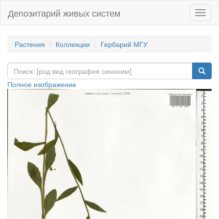
Депозитарий живых систем
Навиг
Растения
Коллекции
Гербарий МГУ
Полное изображение