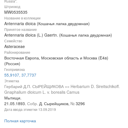
Russia".
Штрихкод
MW0535535
Название в коллекции
Antennaria dioica (Кошачья лапка двудомная)
Принятое название
Antennaria dioica (L.) Gaertn. (Кошачья лапка двудомная)
Семейство
Asteraceae
Районирование
Восточная Европа, Московская область и Москва (E4a)
(Россия)
Геопривязка
55,9107, 37,7737
Этикетка
Гербарий Д.П. СЫРЕЙЩИКОВА == Herbarium D. Sireitschikoff.
Gnaphalium dioicum L. v. borealis Camus
Мытищи.
21.05.1893.
Собр.
Д. Сырейщиков,
№
3296
Дата ввода этикетки
13.09.2019
Полная карточка