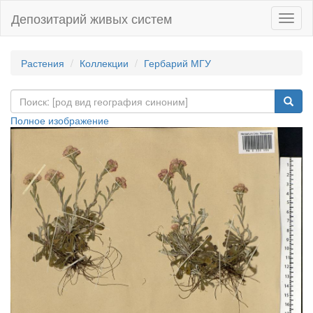
Депозитарий живых систем
Навиг
Растения
Коллекции
Гербарий МГУ
Полное изображение