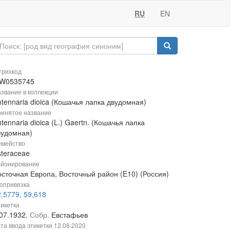
RU
EN
рихкод
W0535745
звание в коллекции
tennaria dioica (Кошачья лапка двудомная)
инятое название
tennaria dioica (L.) Gaertn. (Кошачья лапка
вудомная)
мейство
steraceae
йонирование
осточная Европа, Восточный район (E10) (Россия)
опривязка
,5779, 59,618
икетка
.07.1932.
Собр.
Евстафьев
та ввода этикетки
12.08.2020