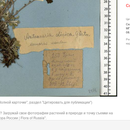
С
Ци
Се
МГ
08
Ре
ка
олной карточке", раздел "Цитировать для публикации")
? Загружай свои фотографии растений в природе и точку съемки на
ра России | Flora of Russia".