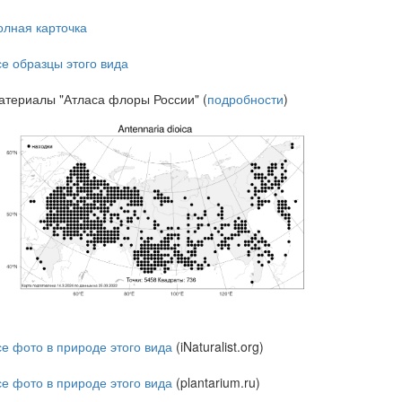
олная карточка
се образцы этого вида
атериалы "Атласа флоры России" (
подробности
)
се фото в природе этого вида
(iNaturalist.org)
се фото в природе этого вида
(plantarium.ru)