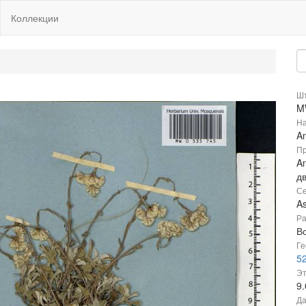
Коллекции
Шт
M
На
An
Пр
An
д
Се
A
Ра
В
Ге
52
Эт
9
Да