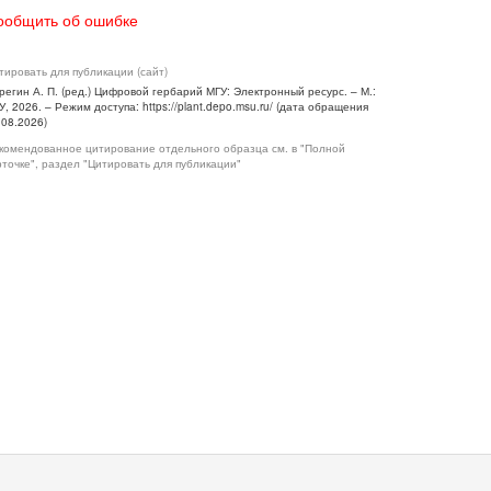
ообщить об ошибке
тировать для публикации (сайт)
регин А. П. (ред.) Цифровой гербарий МГУ: Электронный ресурс. – М.:
У, 2026. – Режим доступа: https://plant.depo.msu.ru/ (дата обращения
.08.2026)
комендованное цитирование отдельного образца см. в "Полной
рточке", раздел "Цитировать для публикации"