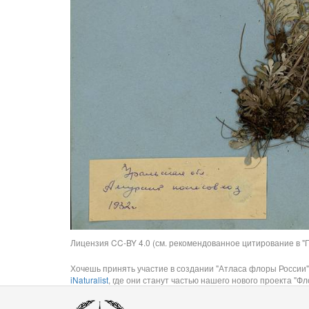
Лицензия CC-BY 4.0 (см. рекомендованное цитирование в "П
Хочешь принять участие в создании "Атласа флоры России"
iNaturalist
, где они станут частью нашего нового проекта "Фло