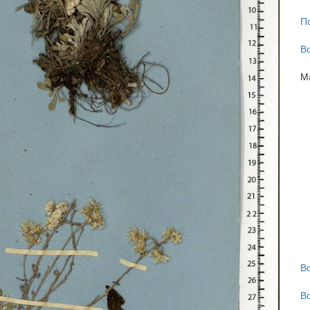
П
В
М
В
В