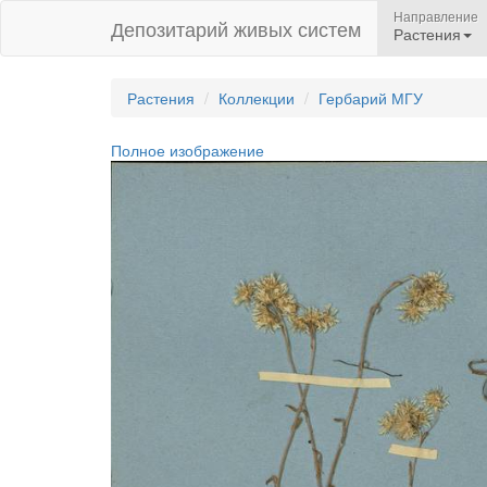
Направление
Депозитарий живых систем
Растения
Растения
Коллекции
Гербарий МГУ
Полное изображение