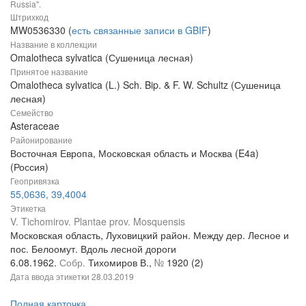
Russia".
Штрихкод
MW0536330 (
есть связанные записи в GBIF
)
Название в коллекции
Omalotheca sylvatica (Сушеница лесная)
Принятое название
Omalotheca sylvatica (L.) Sch. Bip. & F. W. Schultz (Сушеница
лесная)
Семейство
Asteraceae
Районирование
Восточная Европа, Московская область и Москва (E4a)
(Россия)
Геопривязка
55,0636, 39,4004
Этикетка
V. Tichomirov. Plantae prov. Mosquensis
Московская область, Луховицкий район. Между дер. Лесное и
пос. Белоомут. Вдоль лесной дороги
6.08.1962.
Собр.
Тихомиров В.,
№
1920 (2)
Дата ввода этикетки
28.03.2019
Полная карточка