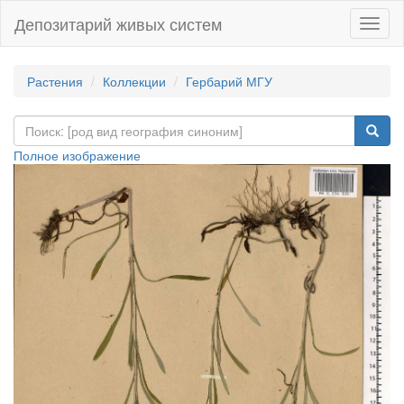
Депозитарий живых систем
Навиг
Растения
Коллекции
Гербарий МГУ
Полное изображение