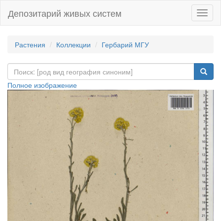
Депозитарий живых систем
Навиг
Растения
Коллекции
Гербарий МГУ
Полное изображение