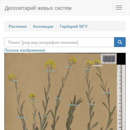
Депозитарий живых систем
Навиг
Растения
Коллекции
Гербарий МГУ
Полное изображение