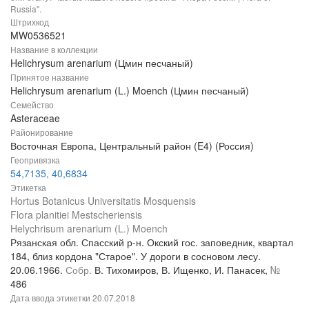
Russia".
Штрихкод
MW0536521
Название в коллекции
Helichrysum arenarium (Цмин песчаный)
Принятое название
Helichrysum arenarium (L.) Moench (Цмин песчаный)
Семейство
Asteraceae
Районирование
Восточная Европа, Центральный район (E4) (Россия)
Геопривязка
54,7135, 40,6834
Этикетка
Hortus Botanicus Universitatis Mosquensis
Flora planitiei Mestscheriensis
Helychrisum arenarium (L.) Moench
Рязанская обл. Спасский р-н. Окский гос. заповедник, квартал
184, близ кордона "Старое". У дороги в сосновом лесу.
20.06.1966.
Собр.
В. Тихомиров, В. Ищенко, И. Панасек,
№
486
Дата ввода этикетки
20.07.2018