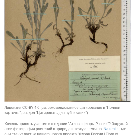
Лицензия CC-BY 4.0 (см. рекомендованное цитирование в "Полной
карточке", раздел "Цитировать для публикации")
Хочешь принять участие в создании "Атласа флоры России"? Загружай
свои фотографии растений в природе и точку съемки на
iNaturalist
, где
они станут частью нашего нового проекта "Флора России | Flora of