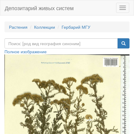
Депозитарий живых систем
Навиг
Растения
Коллекции
Гербарий МГУ
Полное изображение