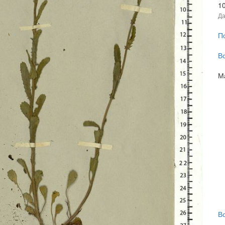
1
Да
П
В
М
В