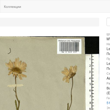
Коллекции
Шт
M
На
L
П
Пр
L
П
Се
A
Ра
В
(E
Ге
51
Эт