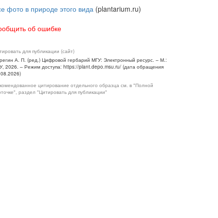
се фото в природе этого вида
(plantarium.ru)
ообщить об ошибке
тировать для публикации (сайт)
регин А. П. (ред.) Цифровой гербарий МГУ: Электронный ресурс. – М.:
У, 2026. – Режим доступа: https://plant.depo.msu.ru/ (дата обращения
.08.2026)
комендованное цитирование отдельного образца см. в "Полной
рточке", раздел "Цитировать для публикации"