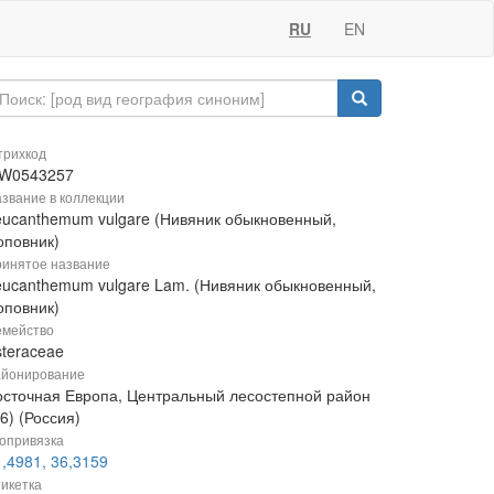
RU
EN
рихкод
W0543257
звание в коллекции
eucanthemum vulgare (Нивяник обыкновенный,
оповник)
инятое название
eucanthemum vulgare Lam. (Нивяник обыкновенный,
оповник)
мейство
steraceae
йонирование
осточная Европа, Центральный лесостепной район
6) (Россия)
опривязка
,4981, 36,3159
икетка