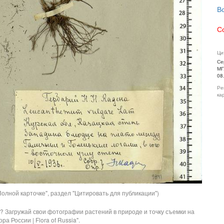
В
С
Ци
Се
МГ
08
Ре
ка
олной карточке", раздел "Цитировать для публикации")
? Загружай свои фотографии растений в природе и точку съемки на
ра России | Flora of Russia".