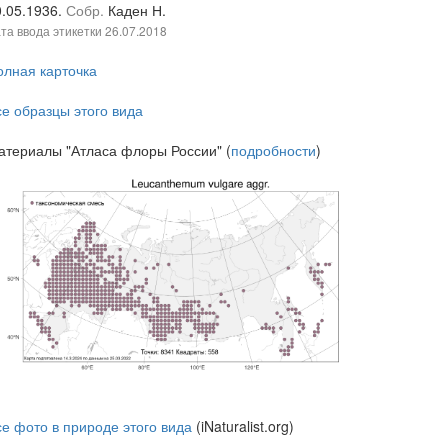
0.05.1936.
Собр.
Каден Н.
та ввода этикетки
26.07.2018
олная карточка
се образцы этого вида
атериалы "Атласа флоры России" (
подробности
)
се фото в природе этого вида
(iNaturalist.org)