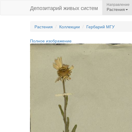
Направление
Депозитарий живых систем
Растения
Растения
Коллекции
Гербарий МГУ
Полное изображение