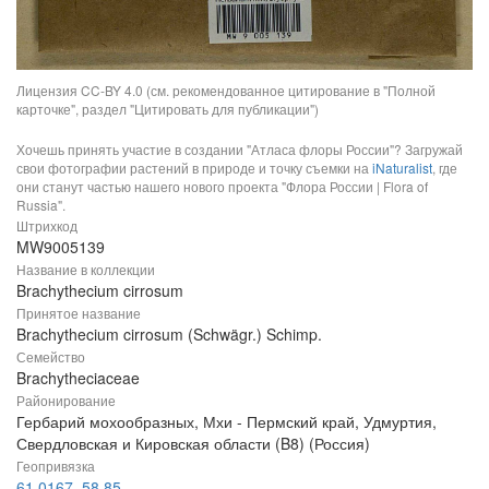
Лицензия CC-BY 4.0 (см. рекомендованное цитирование в "Полной
карточке", раздел "Цитировать для публикации")
Хочешь принять участие в создании "Атласа флоры России"? Загружай
свои фотографии растений в природе и точку съемки на
iNaturalist
, где
они станут частью нашего нового проекта "Флора России | Flora of
Russia".
Штрихкод
MW9005139
Название в коллекции
Brachythecium cirrosum
Принятое название
Brachythecium cirrosum (Schwägr.) Schimp.
Семейство
Brachytheciaceae
Районирование
Гербарий мохообразных, Мхи - Пермский край, Удмуртия,
Свердловская и Кировская области (B8) (Россия)
Геопривязка
61,0167, 58,85