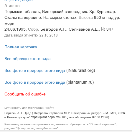
Этикетка
Пермская область, Вишерский заповедник. Хр. Курыксар.
Скалы на вершине. На сырых стенах.
Высота
850 м над ур.
моря
24.06.1995.
Собр.
Безгодов А.Г., Селиванов А.Е.,
№
347
Дата ввода этикетки
22.10.2018
Полная карточка
Все образцы этого вида
Все фото в природе этого вида
(iNaturalist.org)
Все фото в природе этого вида
(plantarium.ru)
Сообщить об ошибке
Цитировать для публикации (сайт)
Серегин А. П. (ред.) Цифровой гербарий МГУ: Электронный ресурс. – М.: МГУ, 2026.
– Режим доступа: https://plant.depo.msu.ru/ (дата обращения 07.08.2026)
Рекомендованное цитирование отдельного образца см. в "Полной карточке",
раздел "Цитировать для публикации"