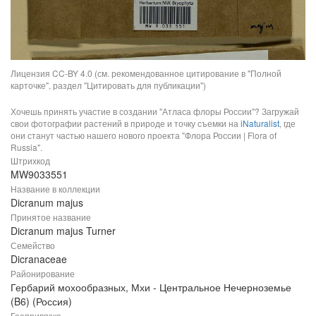
Лицензия CC-BY 4.0 (см. рекомендованное цитирование в "Полной
карточке", раздел "Цитировать для публикации")
Хочешь принять участие в создании "Атласа флоры России"? Загружай
свои фотографии растений в природе и точку съемки на
iNaturalist
, где
они станут частью нашего нового проекта "Флора России | Flora of
Russia".
Штрихкод
MW9033551
Название в коллекции
Dicranum majus
Принятое название
Dicranum majus Turner
Семейство
Dicranaceae
Районирование
Гербарий мохообразных, Мхи - Центральное Нечерноземье
(B6) (Россия)
Геопривязка