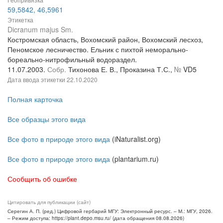
59,5842, 46,5961
Этикетка
Dicranum majus Sm.
Костромская область, Вохомский район, Вохомский лесхоз,
Пеномское лесничество. Ельник с пихтой неморально-
бореально-нитрофильный водораздел.
11.07.2003.
Собр.
Тихонова Е. В., Проказина Т.С.,
№
VD5
Дата ввода этикетки
22.10.2020
Полная карточка
Все образцы этого вида
Все фото в природе этого вида
(iNaturalist.org)
Все фото в природе этого вида
(plantarium.ru)
Сообщить об ошибке
Цитировать для публикации (сайт)
Серегин А. П. (ред.) Цифровой гербарий МГУ: Электронный ресурс. – М.: МГУ, 2026.
– Режим доступа: https://plant.depo.msu.ru/ (дата обращения 08.08.2026)