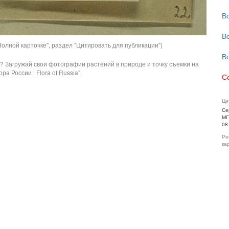
В
В
олной карточке", раздел "Цитировать для публикации")
В
? Загружай свои фотографии растений в природе и точку съемки на
ра России | Flora of Russia".
С
Ци
Се
МГ
08
Ре
ка