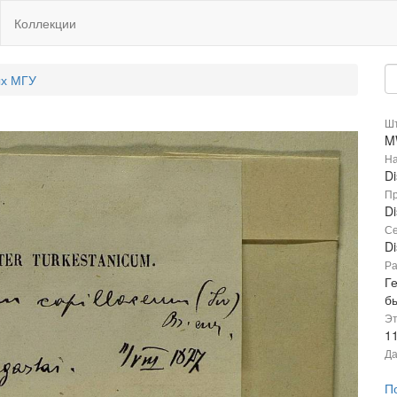
Коллекции
ых МГУ
Шт
M
На
Di
Пр
Di
Се
Di
Ра
Г
б
Эт
1
Да
П