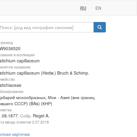
RU
EN
рихкод
W9036520
звание в коллекции
stichium capillaceum
инятое название
stichium capillaceum (Hedw.) Bruch & Schimp.
мейство
stichiaceae
йонирование
ербарий мохообразных, Мхи - Азия (вне границ
ывшего СССР) (BAs) (КНР)
икетка
1.08.1877.
Собр.
Regel A.
та ввода этикетки
2.07.2018
олная карточка