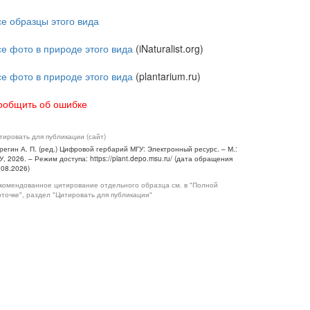
се образцы этого вида
се фото в природе этого вида
(iNaturalist.org)
се фото в природе этого вида
(plantarium.ru)
ообщить об ошибке
тировать для публикации (сайт)
регин А. П. (ред.) Цифровой гербарий МГУ: Электронный ресурс. – М.:
У, 2026. – Режим доступа: https://plant.depo.msu.ru/ (дата обращения
.08.2026)
комендованное цитирование отдельного образца см. в "Полной
рточке", раздел "Цитировать для публикации"