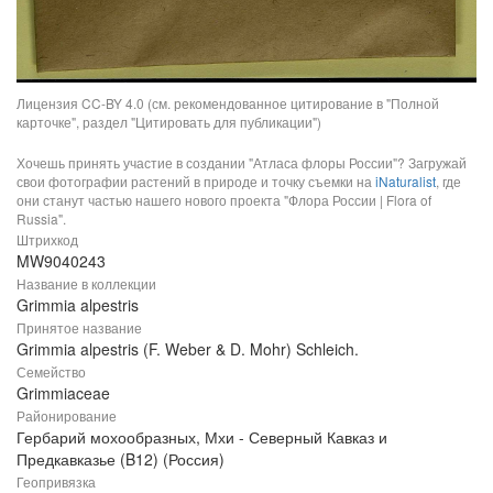
Лицензия CC-BY 4.0 (см. рекомендованное цитирование в "Полной
карточке", раздел "Цитировать для публикации")
Хочешь принять участие в создании "Атласа флоры России"? Загружай
свои фотографии растений в природе и точку съемки на
iNaturalist
, где
они станут частью нашего нового проекта "Флора России | Flora of
Russia".
Штрихкод
MW9040243
Название в коллекции
Grimmia alpestris
Принятое название
Grimmia alpestris (F. Weber & D. Mohr) Schleich.
Семейство
Grimmiaceae
Районирование
Гербарий мохообразных, Мхи - Северный Кавказ и
Предкавказье (B12) (Россия)
Геопривязка