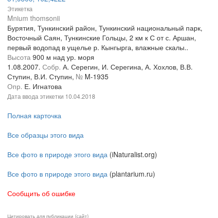
Этикетка
Mnium thomsonii
Бурятия, Тункинский район, Тункинский национальный парк,
Восточный Саян, Тункинские Гольцы, 2 км к С от с. Аршан,
первый водопад в ущелье р. Кынгырга, влажные скалы..
Высота
900 м над ур. моря
1.08.2007.
Собр.
А. Серегин, И. Серегина, А. Хохлов, В.В.
Ступин, В.И. Ступин,
№
M-1935
Опр.
Е. Игнатова
Дата ввода этикетки
10.04.2018
Полная карточка
Все образцы этого вида
Все фото в природе этого вида
(iNaturalist.org)
Все фото в природе этого вида
(plantarium.ru)
Сообщить об ошибке
Цитировать для публикации (сайт)