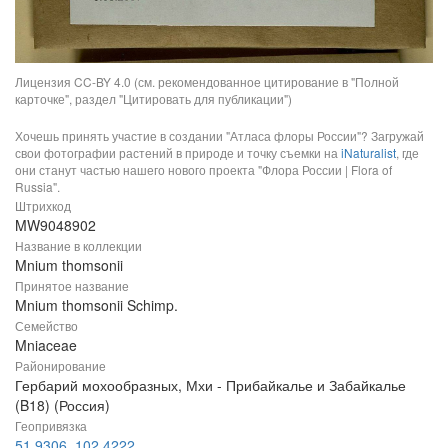
Лицензия CC-BY 4.0 (см. рекомендованное цитирование в "Полной
карточке", раздел "Цитировать для публикации")
Хочешь принять участие в создании "Атласа флоры России"? Загружай
свои фотографии растений в природе и точку съемки на
iNaturalist
, где
они станут частью нашего нового проекта "Флора России | Flora of
Russia".
Штрихкод
MW9048902
Название в коллекции
Mnium thomsonii
Принятое название
Mnium thomsonii Schimp.
Семейство
Mniaceae
Районирование
Гербарий мохообразных, Мхи - Прибайкалье и Забайкалье
(B18) (Россия)
Геопривязка
51,9306, 102,4222