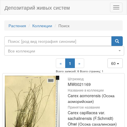
Депозитарий живых систем
Навиг
Растения
Коллекции
Поиск
Все коллекции
«
1
»
60
Всего записей: 6 Всего страниц: 1
Штрихкод
MW0021169
Название в коллекции
Carex aomorensis (Осока
аоморийская)
Принятое название
Carex capillacea var.
sachalinensis (F.Schmidt)
Ohwi (Осока сахалинская)