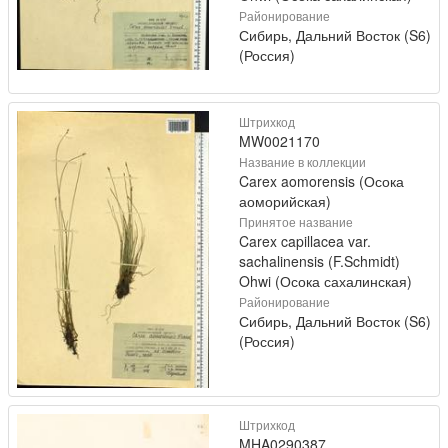
Районирование
Сибирь, Дальний Восток (S6)
(Россия)
Штрихкод
MW0021170
Название в коллекции
Carex aomorensis (Осока
аоморийская)
Принятое название
Carex capillacea var.
sachalinensis (F.Schmidt)
Ohwi (Осока сахалинская)
Районирование
Сибирь, Дальний Восток (S6)
(Россия)
Штрихкод
MHA0290387