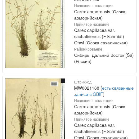
Название в коллекции
Carex aomorensis (Осока
аоморийская)
Принятое название
Carex capillacea var.
sachalinensis (F.Schmidt)
Ohwi (Осока сахалинская)
Районирование
Сибирь, Дальний Восток (S6)
(Россия)
Штрихкод
MW0021168 (
есть связанные
записи в GBIF
)
Название в коллекции
Carex aomorensis (Осока
аоморийская)
Принятое название
Carex capillacea var.
sachalinensis (F.Schmidt)
Ohwi (Осока сахалинская)