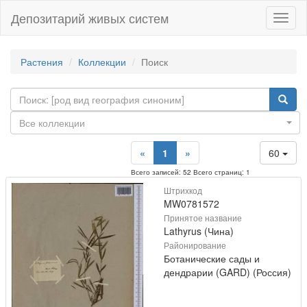
Депозитарий живых систем
Навиг
Растения
Коллекции
Поиск
Все коллекции
«
1
»
60
Всего записей: 52 Всего страниц: 1
Штрихкод
MW0781572
Принятое название
Lathyrus (Чина)
Районирование
Ботанические сады и
дендрарии (GARD) (Россия)