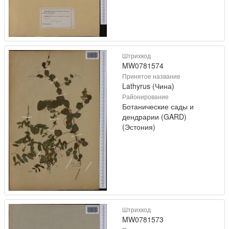
Штрихкод
MW0781574
Принятое название
Lathyrus (Чина)
Районирование
Ботанические сады и
дендрарии (GARD)
(Эстония)
Штрихкод
MW0781573