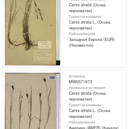
Carex atrata (Осока
черноватая)
Принятое название
Carex atrata L. (Осока
черноватая)
Районирование
Западная Европа (EUR)
(Неизвестно)
Штрихкод
MW0571973
Название в коллекции
Carex atrata (Осока
черноватая)
Принятое название
Carex atrata L. (Осока
черноватая)
Районирование
Америка (AMER) (Канада)