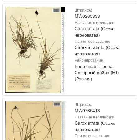
Штрихкод
MW0265333
Название в коллекции
Carex atrata (Осока
черноватая)
Принятое название
Carex atrata L. (Осока
черноватая)
Районирование
Восточная Европа,
Северный район (E1)
(Россия)
Штрихкод
MW0765413
Название в коллекции
Carex atrata (Осока
черноватая)
Принятое название