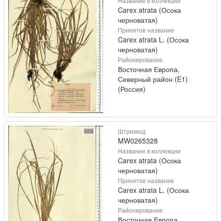
Название в коллекции
Carex atrata (Осока
черноватая)
Принятое название
Carex atrata L. (Осока
черноватая)
Районирование
Восточная Европа,
Северный район (E1)
(Россия)
Штрихкод
MW0265328
Название в коллекции
Carex atrata (Осока
черноватая)
Принятое название
Carex atrata L. (Осока
черноватая)
Районирование
Восточная Европа,