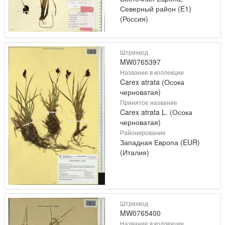
Северный район (E1)
(Россия)
Штрихкод
MW0765397
Название в коллекции
Carex atrata (Осока
черноватая)
Принятое название
Carex atrata L. (Осока
черноватая)
Районирование
Западная Европа (EUR)
(Италия)
Штрихкод
MW0765400
Название в коллекции