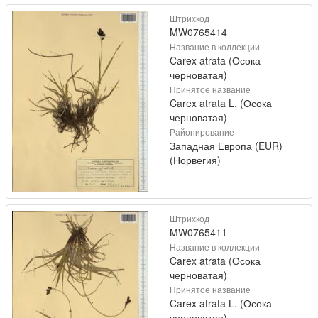
Штрихкод
MW0765414
Название в коллекции
Carex atrata (Осока
черноватая)
Принятое название
Carex atrata L. (Осока
черноватая)
Районирование
Западная Европа (EUR)
(Норвегия)
Штрихкод
MW0765411
Название в коллекции
Carex atrata (Осока
черноватая)
Принятое название
Carex atrata L. (Осока
черноватая)