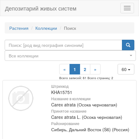
Депозитарий живых систем
Навиг
Растения
Коллекции
Поиск
Все коллекции
«
1
2
»
60
Всего записей: 61 Всего страниц: 2
Штрихкод
KHA15751
Название в коллекции
Carex atrata (Осока черноватая)
Принятое название
Carex atrata L. (Осока черноватая)
Районирование
Сибирь, Дальний Восток (S6) (Россия)