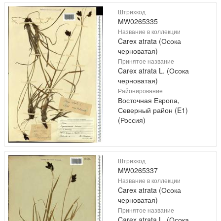
Штрихкод
MW0265335
Название в коллекции
Carex atrata (Осока
черноватая)
Принятое название
Carex atrata L. (Осока
черноватая)
Районирование
Восточная Европа,
Северный район (E1)
(Россия)
Штрихкод
MW0265337
Название в коллекции
Carex atrata (Осока
черноватая)
Принятое название
Carex atrata L. (Осока