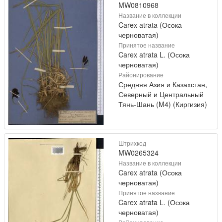
MW0810968
Название в коллекции
Carex atrata (Осока
черноватая)
Принятое название
Carex atrata L. (Осока
черноватая)
Районирование
Средняя Азия и Казахстан,
Северный и Центральный
Тянь-Шань (M4) (Киргизия)
Штрихкод
MW0265324
Название в коллекции
Carex atrata (Осока
черноватая)
Принятое название
Carex atrata L. (Осока
черноватая)