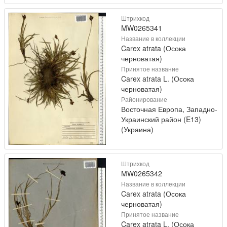
Штрихкод
MW0265341
Название в коллекции
Carex atrata (Осока
черноватая)
Принятое название
Carex atrata L. (Осока
черноватая)
Районирование
Восточная Европа, Западно-
Украинский район (E13)
(Украина)
Штрихкод
MW0265342
Название в коллекции
Carex atrata (Осока
черноватая)
Принятое название
Carex atrata L. (Осока