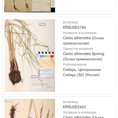
Штрихкод
KRSU2E2784
Название в коллекции
Carex atherodes (Осока
прямоколосая)
Принятое название
Carex atherodes Spreng.
(Осока прямоколосая)
Районирование
Сибирь, Центральная
Сибирь (S3) (Россия)
Штрихкод
KRSU2E2423
Название в коллекции
Carex atherodes (Осока