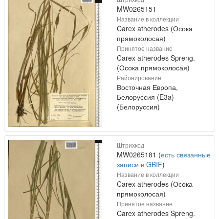
MW0265151
Название в коллекции
Carex atherodes (Осока
прямоколосая)
Принятое название
Carex atherodes Spreng.
(Осока прямоколосая)
Районирование
Восточная Европа,
Белоруссия (E3a)
(Белоруссия)
Штрихкод
MW0265181 (
есть связанные
записи в GBIF
)
Название в коллекции
Carex atherodes (Осока
прямоколосая)
Принятое название
Carex atherodes Spreng.