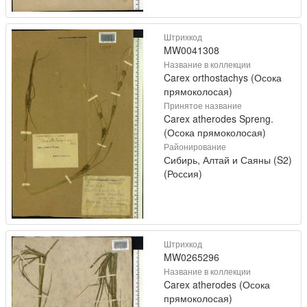
Штрихкод
MW0041308
Название в коллекции
Carex orthostachys (Осока
прямоколосая)
Принятое название
Carex atherodes Spreng.
(Осока прямоколосая)
Районирование
Сибирь, Алтай и Саяны (S2)
(Россия)
Штрихкод
MW0265296
Название в коллекции
Carex atherodes (Осока
прямоколосая)