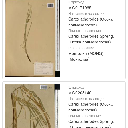
Штрихкод
MW0171965
Название в коллекции
Carex atherodes (Осока
прямоколосая)
Принятое название
Carex atherodes Spreng.
(Осока прямоколосая)
Районирование
Монголия (MONG)
(Монголия)
Штрихкод
MW0265140
Название в коллекции
Carex atherodes (Осока
прямоколосая)
Принятое название
Carex atherodes Spreng.
(Осока прямоколосая)