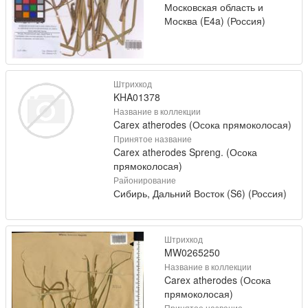
Московская область и
Москва (E4a) (Россия)
Штрихкод
KHA01378
Название в коллекции
Carex atherodes (Осока прямоколосая)
Принятое название
Carex atherodes Spreng. (Осока
прямоколосая)
Районирование
Сибирь, Дальний Восток (S6) (Россия)
Штрихкод
MW0265250
Название в коллекции
Carex atherodes (Осока
прямоколосая)
Принятое название