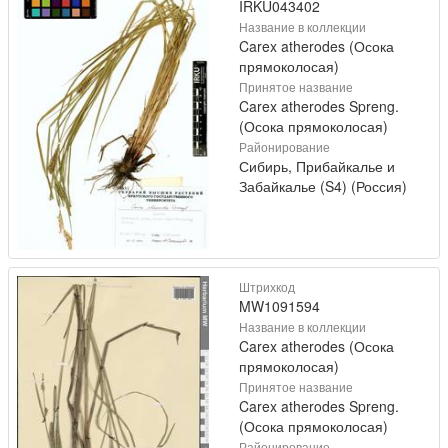
IRKU043402
Название в коллекции
Carex atherodes (Осока
прямоколосая)
Принятое название
Carex atherodes Spreng.
(Осока прямоколосая)
Районирование
Сибирь, Прибайкалье и
Забайкалье (S4) (Россия)
Штрихкод
MW1091594
Название в коллекции
Carex atherodes (Осока
прямоколосая)
Принятое название
Carex atherodes Spreng.
(Осока прямоколосая)
Районирование