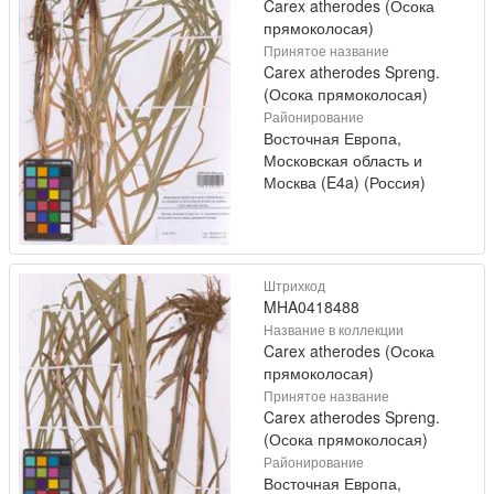
Carex atherodes (Осока
прямоколосая)
Принятое название
Carex atherodes Spreng.
(Осока прямоколосая)
Районирование
Восточная Европа,
Московская область и
Москва (E4a) (Россия)
Штрихкод
MHA0418488
Название в коллекции
Carex atherodes (Осока
прямоколосая)
Принятое название
Carex atherodes Spreng.
(Осока прямоколосая)
Районирование
Восточная Европа,