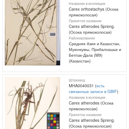
Название в коллекции
Carex orthostachys (Осока
прямоколосая)
Принятое название
Carex atherodes Spreng.
(Осока прямоколосая)
Районирование
Средняя Азия и Казахстан,
Муюнкумы, Прибалхашье и
Бетпак-Дала (M9)
(Казахстан)
Штрихкод
MHA0040031 (
есть
связанные записи в GBIF
)
Название в коллекции
Carex atherodes (Осока
прямоколосая)
Принятое название
Carex atherodes Spreng.
(Осока прямоколосая)