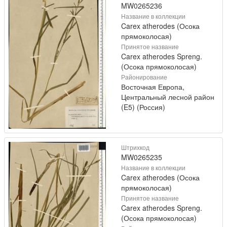
MW0265236
Название в коллекции
Carex atherodes (Осока
прямоколосая)
Принятое название
Carex atherodes Spreng.
(Осока прямоколосая)
Районирование
Восточная Европа,
Центральный лесной район
(E5) (Россия)
Штрихкод
MW0265235
Название в коллекции
Carex atherodes (Осока
прямоколосая)
Принятое название
Carex atherodes Spreng.
(Осока прямоколосая)