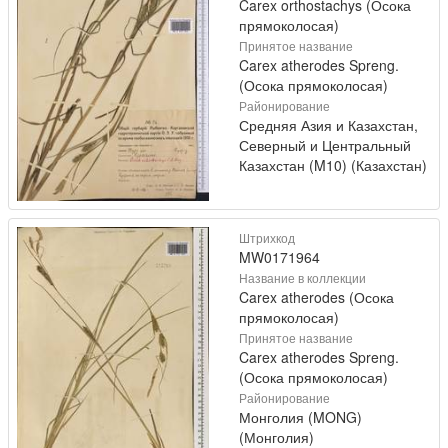
Carex orthostachys (Осока
прямоколосая)
Принятое название
Carex atherodes Spreng.
(Осока прямоколосая)
Районирование
Средняя Азия и Казахстан,
Северный и Центральный
Казахстан (M10) (Казахстан)
Штрихкод
MW0171964
Название в коллекции
Carex atherodes (Осока
прямоколосая)
Принятое название
Carex atherodes Spreng.
(Осока прямоколосая)
Районирование
Монголия (MONG)
(Монголия)