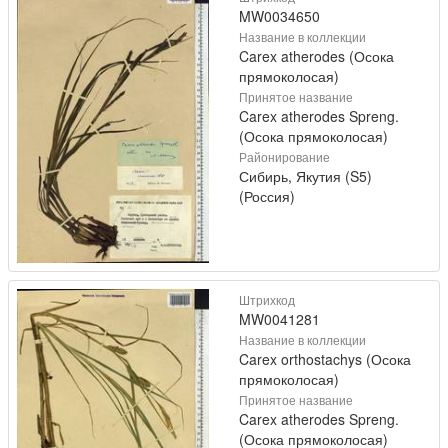
MW0034650
Название в коллекции
Carex atherodes (Осока
прямоколосая)
Принятое название
Carex atherodes Spreng.
(Осока прямоколосая)
Районирование
Сибирь, Якутия (S5)
(Россия)
Штрихкод
MW0041281
Название в коллекции
Carex orthostachys (Осока
прямоколосая)
Принятое название
Carex atherodes Spreng.
(Осока прямоколосая)