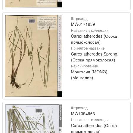
Штрихкод
MW0171959
Название в коллекции
Carex atherodes (Осока
прямоколосая)
Принятое название
Carex atherodes Spreng.
(Осока прямоколосая)
Районирование
Монголия (MONG)
(Монголия)
Штрихкод
MW1054963
Название в коллекции
Carex atherodes (Осока
прямоколосая)