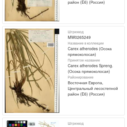
район (E6) (Россия)
Штрихкод
MW0265249
Название в коллекции
Carex atherodes (Осока
прямоколосая)
Принятое название
Carex atherodes Spreng.
(Осока прямоколосая)
Районирование
Восточная Европа,
Центральный лесостепной
район (E6) (Россия)
Штрихкод