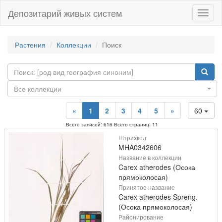
Депозитарий живых систем
Навиг
Растения
Коллекции
Поиск
Все коллекции
«
1
2
3
4
5
»
60
Всего записей: 616 Всего страниц: 11
Штрихкод
MHA0342606
Название в коллекции
Carex atherodes (Осока
прямоколосая)
Принятое название
Carex atherodes Spreng.
(Осока прямоколосая)
Районирование