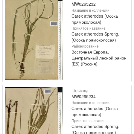
MW0265232
Название в коллекции
Carex atherodes (Осока
прямоколосая)
Принятое название
Carex atherodes Spreng.
(Осока прямоколосая)
Районирование
Восточная Европа,
Центральный лесной район
(E5) (Россия)
Штрихкод
MW0265234
Название в коллекции
Carex atherodes (Осока
прямоколосая)
Принятое название
Carex atherodes Spreng.
(Осока прямоколосая)