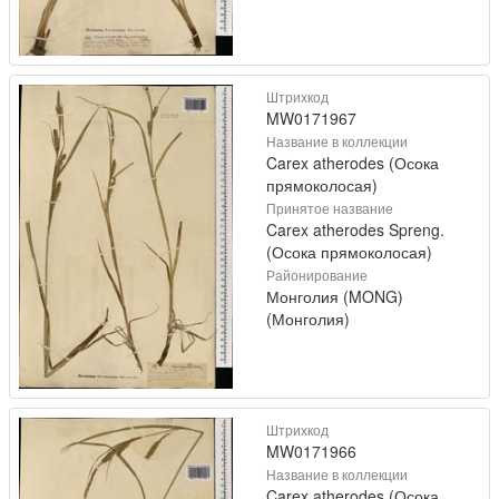
Штрихкод
MW0171967
Название в коллекции
Carex atherodes (Осока
прямоколосая)
Принятое название
Carex atherodes Spreng.
(Осока прямоколосая)
Районирование
Монголия (MONG)
(Монголия)
Штрихкод
MW0171966
Название в коллекции
Carex atherodes (Осока