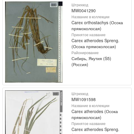
Штрихкод
MW0041290
Название в коллекции
Carex orthostachys (Осока
прямоколосая)
Принятое название
Carex atherodes Spreng.
(Осока прямоколосая)
Районирование
Сибирь, Якутия (S5)
(Россия)
Штрихкод
MW1091598
Название в коллекции
Carex atherodes (Осока
прямоколосая)
Принятое название
Carex atherodes Spreng.