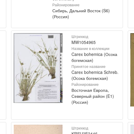
Районирование
Сибирь, Дальний Восток (S6)
(Россия)
Штрихкод
MW1054965
Название в коллекции
Carex bohemica (Осока
богемская)
Принятое название
Carex bohemica Schreb.
(Осока богемская)
Районирование
Восточная Европа,
Северный район (E1)
(Россия)
Штрихкод
KRSU2E2446