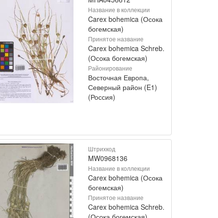
Название в коллекции
Carex bohemica (Осока
богемская)
Принятое название
Carex bohemica Schreb.
(Осока богемская)
Районирование
Восточная Европа,
Северный район (E1)
(Россия)
Штрихкод
MW0968136
Название в коллекции
Carex bohemica (Осока
богемская)
Принятое название
Carex bohemica Schreb.
(Осока богемская)