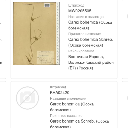
Штрихкод
MW0265505
Название в коллекции
а
Carex bohemica (Осока
богемская)
Принятое название
.
Carex bohemica Schreb.
(Осока богемская)
Районирование
Восточная Европа,
он
Волжско-Камский район
(E7) (Россия)
Штрихкод
KHA02420
Название в коллекции
Carex bohemica (Осока
богемская)
Принятое название
Carex bohemica Schreb. (Осока
богемская)