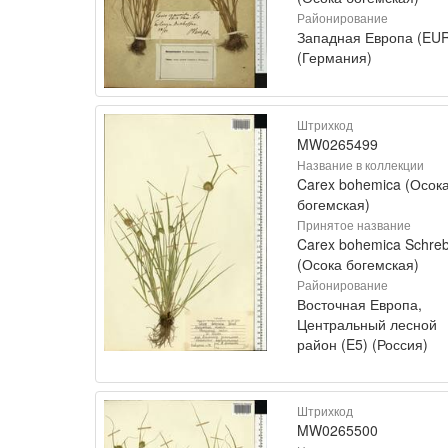
Районирование
Западная Европа (EU
(Германия)
Штрихкод
MW0265499
Название в коллекции
Carex bohemica (Осок
богемская)
Принятое название
Carex bohemica Schreb
(Осока богемская)
Районирование
Восточная Европа,
Центральный лесной
район (E5) (Россия)
Штрихкод
MW0265500