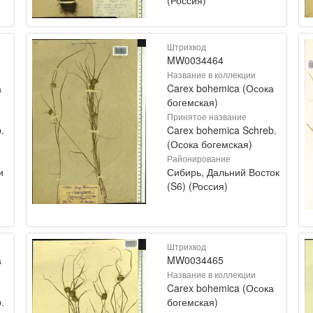
Штрихкод
MW0034464
Название в коллекции
а
Carex bohemica (Осока
богемская)
Принятое название
.
Carex bohemica Schreb.
(Осока богемская)
Районирование
и
Сибирь, Дальний Восток
(S6) (Россия)
Штрихкод
а
MW0034465
Название в коллекции
Carex bohemica (Осока
.
богемская)