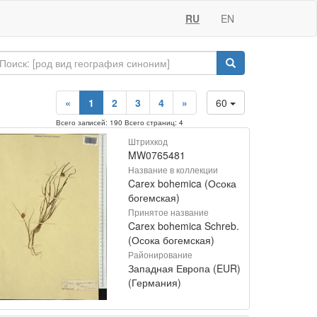
RU
EN
«
1
2
3
4
»
60
Всего записей: 190 Всего страниц: 4
Штрихкод
MW0765481
Название в коллекции
Carex bohemica (Осока
богемская)
Принятое название
Carex bohemica Schreb.
(Осока богемская)
Районирование
Западная Европа (EUR)
(Германия)