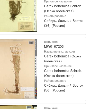
Принятое название
Carex bohemica Schreb.
(Осока богемская)
Районирование
Сибирь, Дальний Восток
(S6) (Россия)
Штрихкод
MW0167203
Название в коллекции
Carex bohemica (Осока
богемская)
Принятое название
Carex bohemica Schreb.
(Осока богемская)
Районирование
Сибирь, Дальний Восток
(S6) (Россия)
Штрихкод