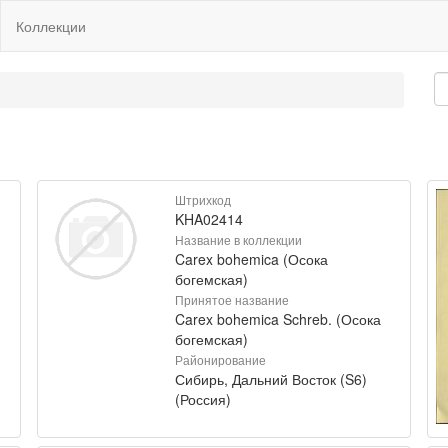
Коллекции
Штрихкод
KHA02414
Название в коллекции
Carex bohemica (Осока
богемская)
Принятое название
Carex bohemica Schreb. (Осока
богемская)
Районирование
Сибирь, Дальний Восток (S6)
(Россия)