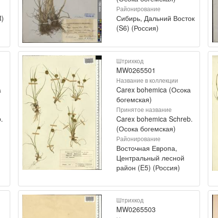
Районирование
R)
Сибирь, Дальний Восток
(S6) (Россия)
Штрихкод
MW0265501
Название в коллекции
а
Carex bohemica (Осока
богемская)
Принятое название
.
Carex bohemica Schreb.
(Осока богемская)
Районирование
Восточная Европа,
Центральный лесной
район (E5) (Россия)
Штрихкод
MW0265503