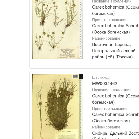
Название в коллекции
Carex bohemica (Осок
богемская)
Принятое название
Carex bohemica Schreb
(Осока богемская)
Районирование
Восточная Европа,
Центральный лесной
район (E5) (Россия)
Штрихкод
MW0034462
Название в коллекции
Carex bohemica (Осок
богемская)
Принятое название
Carex bohemica Schreb
(Осока богемская)
Районирование
Сибирь, Дальний Вост
(S6) (Россия)