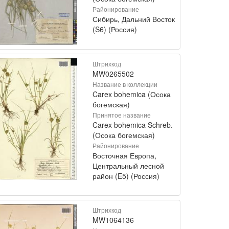
Районирование
Сибирь, Дальний Восток
(S6) (Россия)
Штрихкод
MW0265502
Название в коллекции
Carex bohemica (Осока
богемская)
Принятое название
Carex bohemica Schreb.
(Осока богемская)
Районирование
Восточная Европа,
Центральный лесной
район (E5) (Россия)
Штрихкод
MW1064136