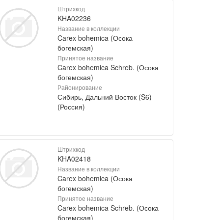
Штрихкод
KHA02236
Название в коллекции
Carex bohemica (Осока
богемская)
Принятое название
Carex bohemica Schreb. (Осока
богемская)
Районирование
Сибирь, Дальний Восток (S6)
(Россия)
Штрихкод
KHA02418
Название в коллекции
Carex bohemica (Осока
богемская)
Принятое название
Carex bohemica Schreb. (Осока
богемская)