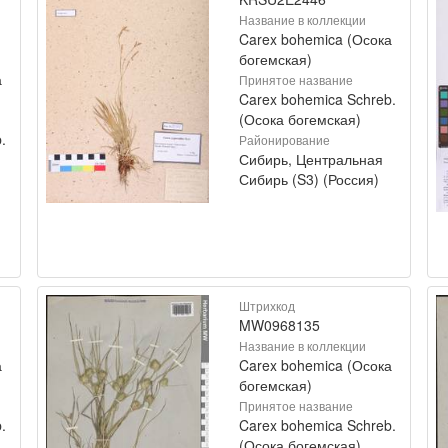
Название в коллекции
Carex bohemica (Осока
богемская)
а
Принятое название
Carex bohemica Schreb.
(Осока богемская)
.
Районирование
Сибирь, Центральная
Сибирь (S3) (Россия)
Штрихкод
MW0968135
Название в коллекции
а
Carex bohemica (Осока
богемская)
Принятое название
.
Carex bohemica Schreb.
(Осока богемская)