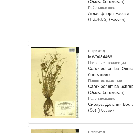
(Осока богемская)
Районирование
Атлас флоры России
(FLORUS) (Россия)
Штрихкод
MW0034466
Название в коллекции
Carex bohemica (Осок
богемская)
Принятое название
Carex bohemica Schreb
(Осока богемская)
Районирование
Сибирь, Дальний Вост
(S6) (Россия)
Штрихкод