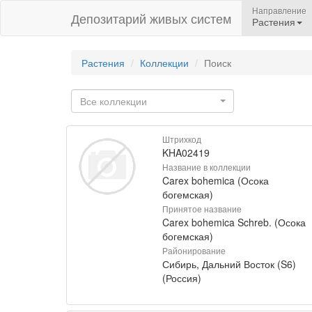
Направление
Депозитарий живых систем
Растения
Растения
Коллекции
Поиск
Все коллекции
Штрихкод
KHA02419
Название в коллекции
Carex bohemica (Осока
богемская)
Принятое название
Carex bohemica Schreb. (Осока
богемская)
Районирование
Сибирь, Дальний Восток (S6)
(Россия)