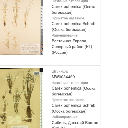
Название в коллекции
Carex bohemica (Осока
богемская)
Принятое название
Carex bohemica Schreb.
(Осока богемская)
Районирование
Восточная Европа,
Северный район (E1)
(Россия)
Штрихкод
MW0034469
Название в коллекции
Carex bohemica (Осока
богемская)
Принятое название
Carex bohemica Schreb.
(Осока богемская)
Районирование
Сибирь, Дальний Восток
(S6) (Россия)