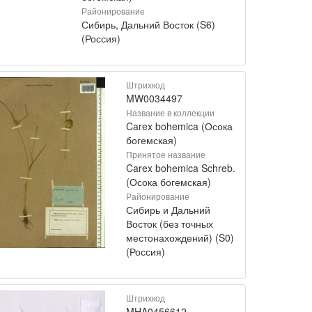
Районирование
Сибирь, Дальний Восток (S6)
(Россия)
Штрихкод
MW0034497
Название в коллекции
Carex bohemica (Осока
богемская)
Принятое название
Carex bohemica Schreb.
(Осока богемская)
Районирование
Сибирь и Дальний
Восток (без точных
местонахождений) (S0)
(Россия)
Штрихкод
MHA0456612