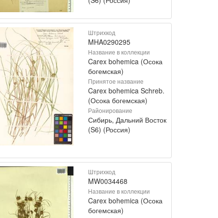
Штрихкод
MHA0290295
Название в коллекции
Carex bohemica (Осока
богемская)
Принятое название
Carex bohemica Schreb.
(Осока богемская)
Районирование
Сибирь, Дальний Восток
(S6) (Россия)
Штрихкод
MW0034468
Название в коллекции
Carex bohemica (Осока
богемская)