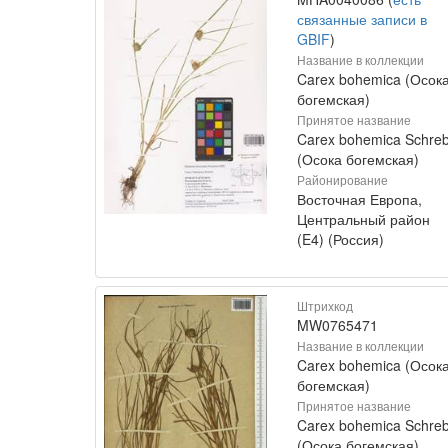
связанные записи в
GBIF
)
Название в коллекции
Carex bohemica (Осок
богемская)
Принятое название
Carex bohemica Schreb
(Осока богемская)
Районирование
Восточная Европа,
Центральный район
(E4) (Россия)
Штрихкод
MW0765471
Название в коллекции
Carex bohemica (Осок
богемская)
Принятое название
Carex bohemica Schreb
(Осока богемская)