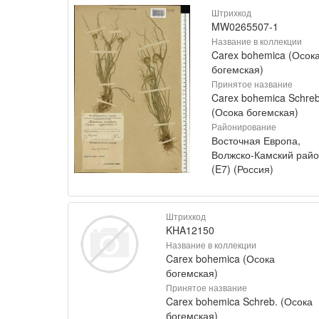
Штрихкод
MW0265507-1
Название в коллекции
Carex bohemica (Осок
богемская)
Принятое название
Carex bohemica Schreb
(Осока богемская)
Районирование
Восточная Европа,
Волжско-Камский рай
(E7) (Россия)
Штрихкод
KHA12150
Название в коллекции
Carex bohemica (Осока
богемская)
Принятое название
Carex bohemica Schreb. (Осока
богемская)