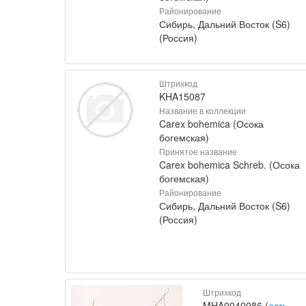
Районирование
Сибирь, Дальний Восток (S6)
(Россия)
Штрихкод
KHA15087
Название в коллекции
Carex bohemica (Осока
богемская)
Принятое название
Carex bohemica Schreb. (Осока
богемская)
Районирование
Сибирь, Дальний Восток (S6)
(Россия)
Штрихкод
MHA0040086 (
есть