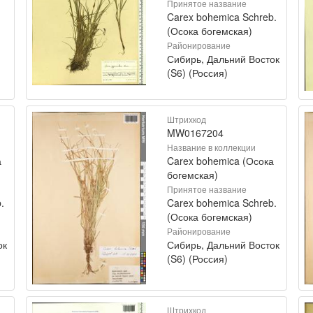
Принятое название
Carex bohemica Schreb.
(Осока богемская)
Районирование
Сибирь, Дальний Восток
(S6) (Россия)
Штрихкод
MW0167204
Название в коллекции
а
Carex bohemica (Осока
богемская)
Принятое название
.
Carex bohemica Schreb.
(Осока богемская)
Районирование
ок
Сибирь, Дальний Восток
(S6) (Россия)
Штрихкод