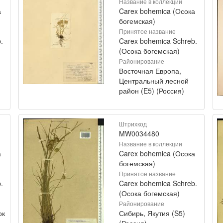
Название в коллекции
а
Carex bohemica (Осока
богемская)
Принятое название
.
Carex bohemica Schreb.
(Осока богемская)
Районирование
Восточная Европа,
Центральный лесной
район (E5) (Россия)
Штрихкод
MW0034480
Название в коллекции
а
Carex bohemica (Осока
богемская)
Принятое название
.
Carex bohemica Schreb.
(Осока богемская)
Районирование
ок
Сибирь, Якутия (S5)
(Россия)