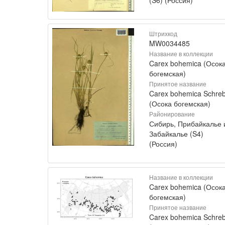
Штрихкод
MW0034485
Название в коллекции
Carex bohemica (Осок
богемская)
Принятое название
Carex bohemica Schreb
(Осока богемская)
Районирование
Сибирь, Прибайкалье 
Забайкалье (S4)
(Россия)
Название в коллекции
Carex bohemica (Осок
богемская)
Принятое название
Carex bohemica Schreb