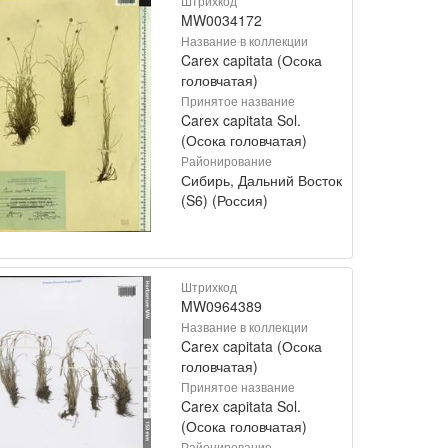
Штрихкод
MW0034172
Название в коллекции
Carex capitata (Осока
головчатая)
Принятое название
Carex capitata Sol.
(Осока головчатая)
Районирование
Сибирь, Дальний Восток
(S6) (Россия)
Штрихкод
MW0964389
Название в коллекции
Carex capitata (Осока
головчатая)
Принятое название
Carex capitata Sol.
(Осока головчатая)
Районирование