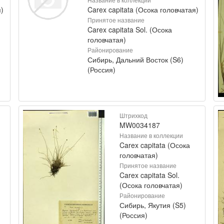
)
Carex capitata (Осока головчатая)
Принятое название
Carex capitata Sol. (Осока
головчатая)
Районирование
Сибирь, Дальний Восток (S6)
(Россия)
Штрихкод
MW0034187
Название в коллекции
Carex capitata (Осока
головчатая)
Принятое название
Carex capitata Sol.
(Осока головчатая)
Районирование
Сибирь, Якутия (S5)
(Россия)