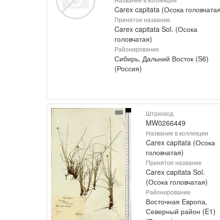
Carex capitata (Осока головчатая
Принятое название
Carex capitata Sol. (Осока
головчатая)
Районирование
Сибирь, Дальний Восток (S6)
(Россия)
Штрихкод
MW0266449
Название в коллекции
Carex capitata (Осока
головчатая)
Принятое название
Carex capitata Sol.
(Осока головчатая)
Районирование
Восточная Европа,
Северный район (E1)