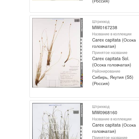
(Россия)
Штрихкод
MW0167238
Название в коллекции
Carex capitata (Осока
головчатая)
Принятое название
Carex capitata Sol.
(Осока головчатая)
Районирование
Сибирь, Якутия (S5)
(Россия)
Штрихкод
MW0968160
Название в коллекции
Carex capitata (Осока
головчатая)
Принятое название