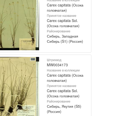
Carex capitata (Осока
головчатая)
Принятое название
Carex capitata Sol.
(Осока головчатая)
Районирование
Сибирь, Западная
Сибирь (S1) (Россия)
Штрихкод
MW0034173
Название в коллекции
Carex capitata (Осока
головчатая)
Принятое название
Carex capitata Sol.
(Осока головчатая)
Районирование
Сибирь, Якутия (S5)
(Россия)