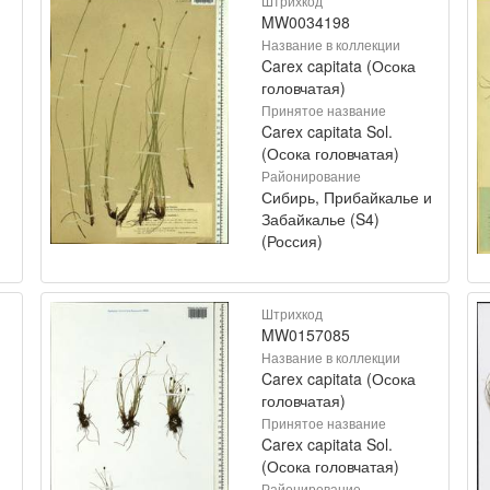
Штрихкод
MW0034198
Название в коллекции
Carex capitata (Осока
головчатая)
Принятое название
Carex capitata Sol.
(Осока головчатая)
Районирование
Сибирь, Прибайкалье и
)
Забайкалье (S4)
(Россия)
Штрихкод
MW0157085
Название в коллекции
Carex capitata (Осока
головчатая)
Принятое название
Carex capitata Sol.
(Осока головчатая)
Районирование