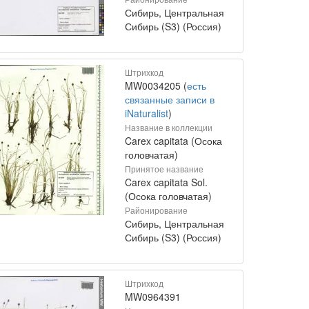
Сибирь, Центральная
Сибирь (S3) (Россия)
Штрихкод
MW0034205 (
есть
связанные записи в
iNaturalist
)
Название в коллекции
Carex capitata (Осока
головчатая)
Принятое название
Carex capitata Sol.
(Осока головчатая)
Районирование
Сибирь, Центральная
Сибирь (S3) (Россия)
Штрихкод
MW0964391