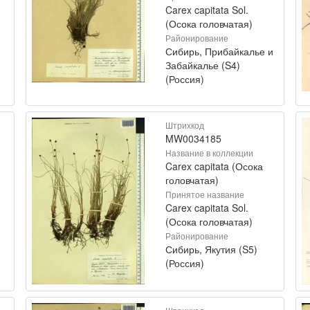
Carex capitata Sol.
(Осока головчатая)
Районирование
Сибирь, Прибайкалье и
Забайкалье (S4)
(Россия)
Штрихкод
MW0034185
Название в коллекции
Carex capitata (Осока
головчатая)
Принятое название
Carex capitata Sol.
(Осока головчатая)
Районирование
Сибирь, Якутия (S5)
(Россия)