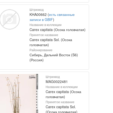
Штрихкод
KHA00662 (
есть связанные
записи в GBIF
)
Название в коллекции
Carex capitata (Осока головчатая)
Принятое название
Carex capitata Sol. (Осока
головчатая)
Районирование
Сибирь, Дальний Восток (S6)
(Россия)
Штрихкод
MAG0022481
Название в коллекции
Carex capitata (Осока
головчатая)
Принятое название
Carex capitata Sol.
(Осока головчатая)