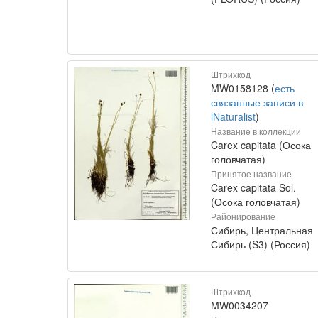
Штрихкод
MW0158128 (
есть
связанные записи в
iNaturalist
)
Название в коллекции
Carex capitata (Осока
головчатая)
Принятое название
Carex capitata Sol.
(Осока головчатая)
Районирование
Сибирь, Центральная
Сибирь (S3) (Россия)
Штрихкод
MW0034207