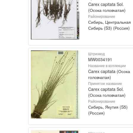
Carex capitata Sol.
(Осока головчатая)
Районирование
Сибирь, Центральная
Сибирь (S3) (Россия)
Штрихкод
MW0034191
Название в коллекции
Carex capitata (Осока
головчатая)
Принятое название
Carex capitata Sol.
(Осока головчатая)
Районирование
Сибирь, Якутия (S5)
(Россия)