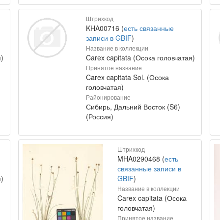
Штрихкод
KHA00716 (
есть связанные
записи в GBIF
)
Название в коллекции
)
Carex capitata (Осока головчатая)
Принятое название
Carex capitata Sol. (Осока
головчатая)
Районирование
Сибирь, Дальний Восток (S6)
(Россия)
Штрихкод
MHA0290468 (
есть
связанные записи в
)
GBIF
)
Название в коллекции
Carex capitata (Осока
головчатая)
Принятое название