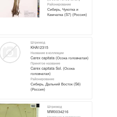
Районирование
Сибирь, Чукотка и
Камчатка (S7) (Россия)
Штрихкод
KHA12315
Название в коллекции
Carex capitata (Осока головчатая)
Принятое название
Carex capitata Sol. (Осока
головчатая)
Районирование
Сибирь, Дальний Восток (S6)
(Россия)
Штрихкод
MW0034216
Название в коллекции