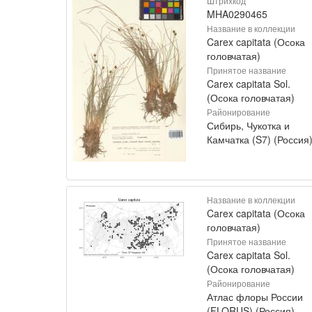
Штрихкод
MHA0290465
Название в коллекции
Carex capitata (Осока
головчатая)
Принятое название
Carex capitata Sol.
(Осока головчатая)
Районирование
Сибирь, Чукотка и
Камчатка (S7) (Россия
Название в коллекции
Carex capitata (Осока
головчатая)
Принятое название
Carex capitata Sol.
(Осока головчатая)
Районирование
Атлас флоры России
(FLORUS) (Россия)