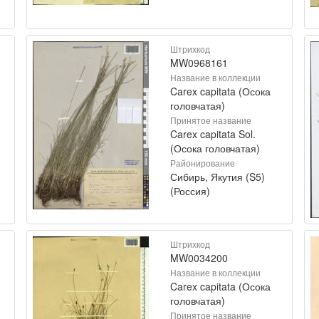
Штрихкод
MW0968161
Название в коллекции
Carex capitata (Осока
головчатая)
Принятое название
Carex capitata Sol.
(Осока головчатая)
Районирование
Сибирь, Якутия (S5)
(Россия)
Штрихкод
MW0034200
Название в коллекции
Carex capitata (Осока
головчатая)
Принятое название