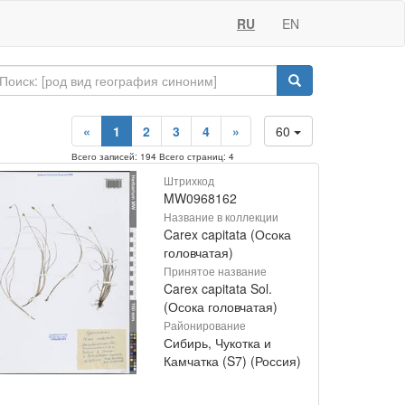
RU
EN
«
1
2
3
4
»
60
Всего записей: 194 Всего страниц: 4
Штрихкод
MW0968162
Название в коллекции
Carex capitata (Осока
головчатая)
Принятое название
Carex capitata Sol.
(Осока головчатая)
Районирование
Сибирь, Чукотка и
Камчатка (S7) (Россия)