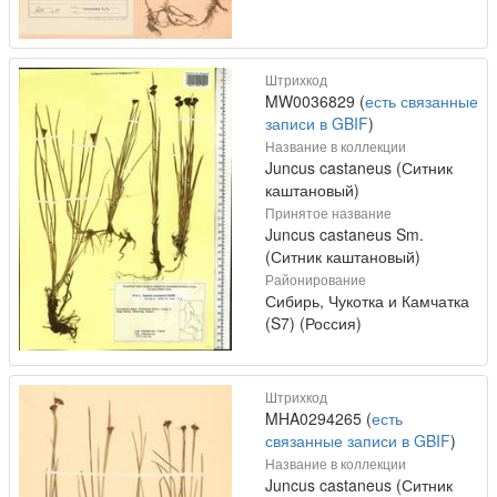
Штрихкод
MW0036829 (
есть связанные
записи в GBIF
)
Название в коллекции
Juncus castaneus (Ситник
каштановый)
Принятое название
Juncus castaneus Sm.
(Ситник каштановый)
Районирование
Сибирь, Чукотка и Камчатка
(S7) (Россия)
Штрихкод
MHA0294265 (
есть
связанные записи в GBIF
)
Название в коллекции
Juncus castaneus (Ситник