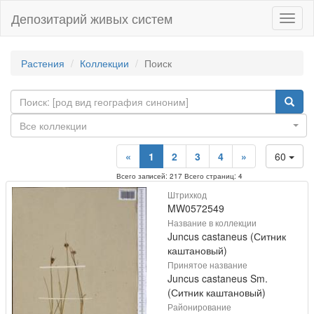
Депозитарий живых систем
Навиг
Растения
Коллекции
Поиск
Все коллекции
«
1
2
3
4
»
60
Всего записей: 217 Всего страниц: 4
Штрихкод
MW0572549
Название в коллекции
Juncus castaneus (Ситник
каштановый)
Принятое название
Juncus castaneus Sm.
(Ситник каштановый)
Районирование