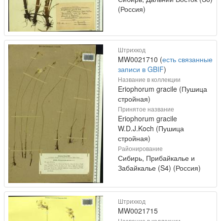
(Россия)
Штрихкод
MW0021710 (
есть связанные
записи в GBIF
)
Название в коллекции
Eriophorum gracile (Пушица
стройная)
Принятое название
Eriophorum gracile
W.D.J.Koch (Пушица
стройная)
Районирование
Сибирь, Прибайкалье и
Забайкалье (S4) (Россия)
Штрихкод
MW0021715
Название в коллекции