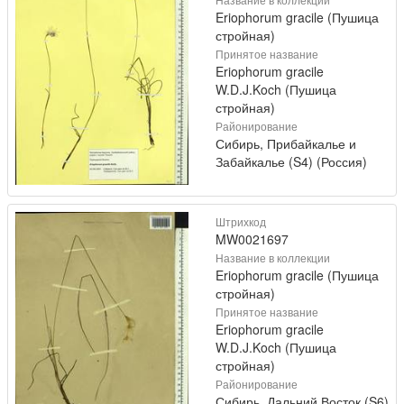
Eriophorum gracile (Пушица
стройная)
Принятое название
Eriophorum gracile
W.D.J.Koch (Пушица
стройная)
Районирование
Сибирь, Прибайкалье и
Забайкалье (S4) (Россия)
Штрихкод
MW0021697
Название в коллекции
Eriophorum gracile (Пушица
стройная)
Принятое название
Eriophorum gracile
W.D.J.Koch (Пушица
стройная)
Районирование
Сибирь, Дальний Восток (S6)