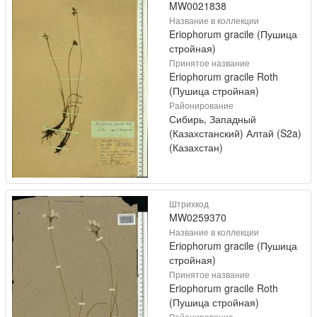
MW0021838
Название в коллекции
Eriophorum gracile (Пушица
стройная)
Принятое название
Eriophorum gracile Roth
(Пушица стройная)
Районирование
Сибирь, Западный
(Казахстанский) Алтай (S2a)
(Казахстан)
Штрихкод
MW0259370
Название в коллекции
Eriophorum gracile (Пушица
стройная)
Принятое название
Eriophorum gracile Roth
(Пушица стройная)
Районирование