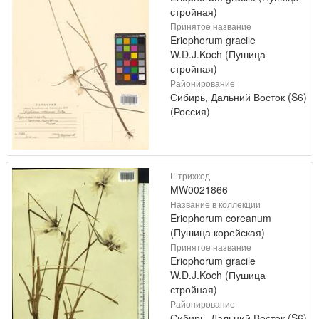
стройная)
Принятое название
Eriophorum gracile
W.D.J.Koch (Пушица
стройная)
Районирование
Сибирь, Дальний Восток (S6)
(Россия)
Штрихкод
MW0021866
Название в коллекции
Eriophorum coreanum
(Пушица корейская)
Принятое название
Eriophorum gracile
W.D.J.Koch (Пушица
стройная)
Районирование
Сибирь, Дальний Восток (S6)