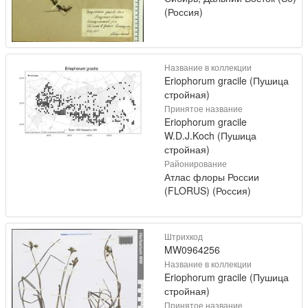
(Россия)
Название в коллекции
Eriophorum gracile (Пушица
стройная)
Принятое название
Eriophorum gracile
W.D.J.Koch (Пушица
стройная)
Районирование
Атлас флоры России
(FLORUS) (Россия)
Штрихкод
MW0964256
Название в коллекции
Eriophorum gracile (Пушица
стройная)
Принятое название