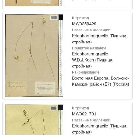
Штрихкод
MW0259429
Название в коллекции
Eriophorum gracile (Пушица
стройная)
Принятое название
Eriophorum gracile
W.D.J.Koch (Пушица
стройная)
Районирование
Восточная Европа, Волжско-
Камский район (E7) (Россия)
Штрихкод
MW0021701
Название в коллекции
Eriophorum gracile (Пушица
стройная)