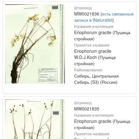
Штрихкод
MW0021836 (
есть связанные
записи в iNaturalist
)
Название в коллекции
Eriophorum gracile (Пушица
стройная)
Принятое название
Eriophorum gracile
W.D.J.Koch (Пушица
стройная)
Районирование
Сибирь, Центральная
Сибирь (S3) (Россия)
Штрихкод
MW0021835
Название в коллекции
Eriophorum gracile (Пушица
стройная)
Принятое название