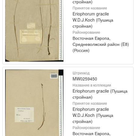
стройная)
Принятое название
Eriophorum gracile
W.D.J.Koch (Пушица
стройная)
Районирование
Восточная Европа,
Средневолжский район (E8)
(Россия)
Штрихкод
MW0259450
Название в коллекции
Eriophorum gracile (Пушица
стройная)
Принятое название
Eriophorum gracile
W.D.J.Koch (Пушица
стройная)
Районирование
Восточная Европа,