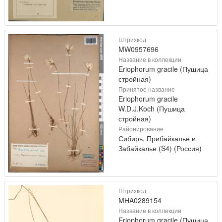
Штрихкод
MW0957696
Название в коллекции
Eriophorum gracile (Пушица
стройная)
Принятое название
Eriophorum gracile
W.D.J.Koch (Пушица
стройная)
Районирование
Сибирь, Прибайкалье и
Забайкалье (S4) (Россия)
Штрихкод
MHA0289154
Название в коллекции
Eriophorum gracile (Пушица