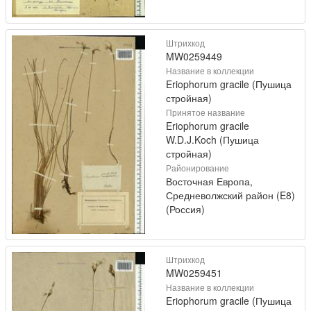
Штрихкод
MW0259449
Название в коллекции
Eriophorum gracile (Пушица
стройная)
Принятое название
Eriophorum gracile
W.D.J.Koch (Пушица
стройная)
Районирование
Восточная Европа,
Средневолжский район (E8)
(Россия)
Штрихкод
MW0259451
Название в коллекции
Eriophorum gracile (Пушица