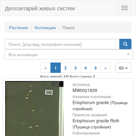
Депозитарий живых систем
Навиг
Растения
Коллекции
Поиск
Все коллекции
«
1
2
3
4
5
»
60
Всего записей: 345 Всего страниц: 6
Штрихкод
MW0021839
Название в коллекции
Eriophorum gracile (Пушица
стройная)
Принятое название
Eriophorum gracile Roth
(Пушица стройная)
Районирование