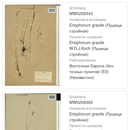
Штрихкод
MW0259343
Название в коллекции
Eriophorum gracile (Пушица
стройная)
Принятое название
Eriophorum gracile
W.D.J.Koch (Пушица
стройная)
Районирование
Восточная Европа (без
точных пунктов) (E0)
(Неизвестно)
Штрихкод
MW0259365
Название в коллекции
Eriophorum gracile (Пушица
стройная)
Принятое название