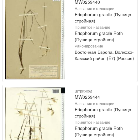
MW0259440
Название в коллекции
Eriophorum gracile (Пушица
стройная)
Принятое название
Eriophorum gracile Roth
(Пушица стройная)
Районирование
Восточная Европа, Волжско-
Камский район (E7) (Россия)
Штрихкод
MW0259444
Название в коллекции
Eriophorum gracile (Пушица
стройная)
Принятое название
Eriophorum gracile Roth
(Пушица стройная)