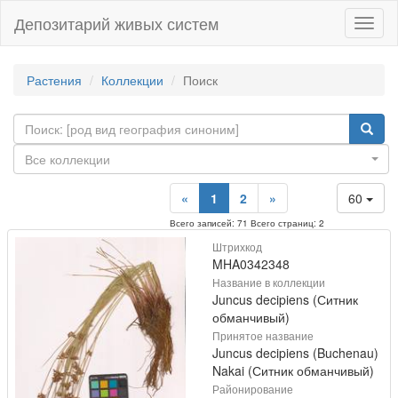
Депозитарий живых систем
Навиг
Растения
Коллекции
Поиск
Все коллекции
«
1
2
»
60
Всего записей: 71 Всего страниц: 2
Штрихкод
MHA0342348
Название в коллекции
Juncus decipiens (Ситник
обманчивый)
Принятое название
Juncus decipiens (Buchenau)
Nakai (Ситник обманчивый)
Районирование