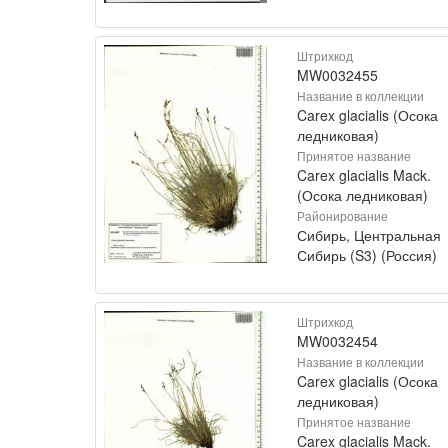
Штрихкод
MW0032455
Название в коллекции
Carex glacialis (Осока
ледниковая)
Принятое название
Carex glacialis Mack.
(Осока ледниковая)
Районирование
Сибирь, Центральная
Сибирь (S3) (Россия)
Штрихкод
MW0032454
Название в коллекции
Carex glacialis (Осока
ледниковая)
Принятое название
Carex glacialis Mack.