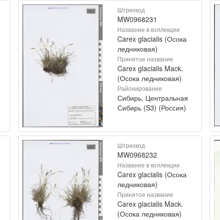
Штрихкод
MW0968231
Название в коллекции
Carex glacialis (Осока
ледниковая)
Принятое название
Carex glacialis Mack.
(Осока ледниковая)
Районирование
Сибирь, Центральная
Сибирь (S3) (Россия)
Штрихкод
MW0968232
Название в коллекции
Carex glacialis (Осока
ледниковая)
Принятое название
Carex glacialis Mack.
(Осока ледниковая)