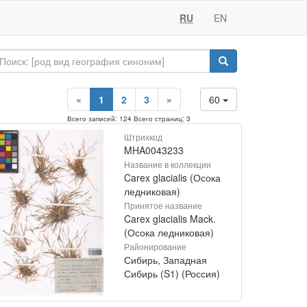
RU
EN
«
1
2
3
»
60
Всего записей: 124 Всего страниц: 3
Штрихкод
MHA0043233
Название в коллекции
Carex glacialis (Осока
ледниковая)
Принятое название
Carex glacialis Mack.
(Осока ледниковая)
Районирование
Сибирь, Западная
Сибирь (S1) (Россия)