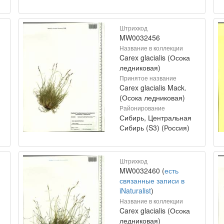
Штрихкод
MW0032456
Название в коллекции
Carex glacialis (Осока
ледниковая)
Принятое название
Carex glacialis Mack.
(Осока ледниковая)
Районирование
Сибирь, Центральная
Сибирь (S3) (Россия)
Штрихкод
MW0032460 (
есть
связанные записи в
iNaturalist
)
Название в коллекции
Carex glacialis (Осока
ледниковая)