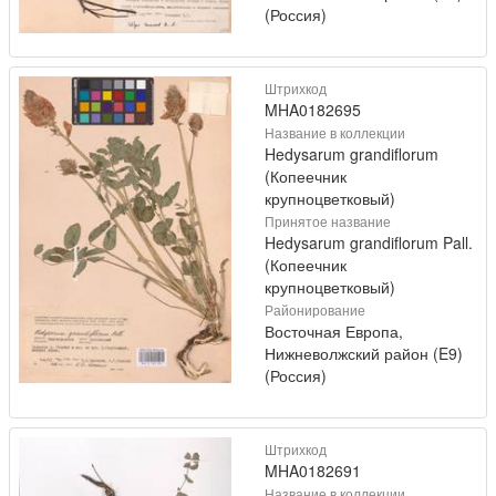
(Россия)
Штрихкод
MHA0182695
Название в коллекции
Hedysarum grandiflorum
(Копеечник
крупноцветковый)
Принятое название
Hedysarum grandiflorum Pall.
(Копеечник
крупноцветковый)
Районирование
Восточная Европа,
Нижневолжский район (E9)
(Россия)
Штрихкод
MHA0182691
Название в коллекции