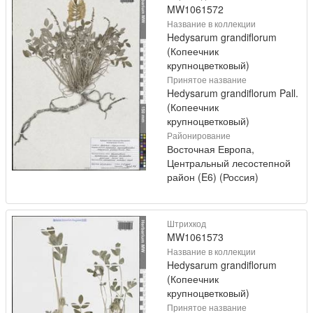
MW1061572
Название в коллекции
Hedysarum grandiflorum
(Копеечник
крупноцветковый)
Принятое название
Hedysarum grandiflorum Pall.
(Копеечник
крупноцветковый)
Районирование
Восточная Европа,
Центральный лесостепной
район (E6) (Россия)
Штрихкод
MW1061573
Название в коллекции
Hedysarum grandiflorum
(Копеечник
крупноцветковый)
Принятое название