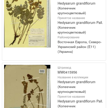
Hedysarum grandiflorum
(Копеечник
крупноцветковый)
Принятое название
Hedysarum grandiflorum Pall.
(Копеечник
крупноцветковый)
Районирование
Восточная Европа, Северо-
Украинский район (E11)
(Украина)
Штрихкод
MW0415956
Название в коллекции
Hedysarum grandiflorum
(Копеечник
крупноцветковый)
Принятое название
Hedysarum grandiflorum Pall.
(Копеечник