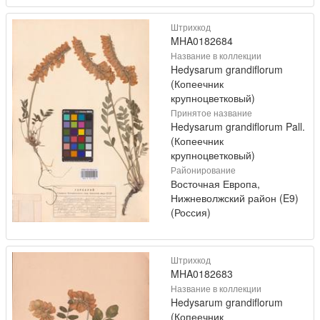
Штрихкод
MHA0182684
Название в коллекции
Hedysarum grandiflorum
(Копеечник
крупноцветковый)
Принятое название
Hedysarum grandiflorum Pall.
(Копеечник
крупноцветковый)
Районирование
Восточная Европа,
Нижневолжский район (E9)
(Россия)
Штрихкод
MHA0182683
Название в коллекции
Hedysarum grandiflorum
(Копеечник