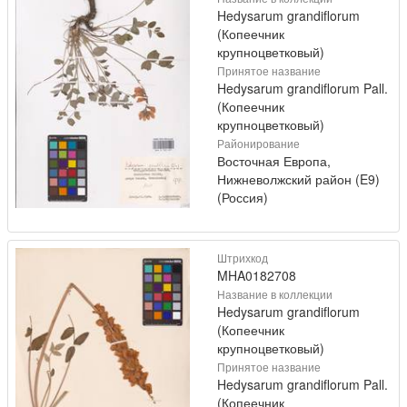
Hedysarum grandiflorum
(Копеечник
крупноцветковый)
Принятое название
Hedysarum grandiflorum Pall.
(Копеечник
крупноцветковый)
Районирование
Восточная Европа,
Нижневолжский район (E9)
(Россия)
Штрихкод
MHA0182708
Название в коллекции
Hedysarum grandiflorum
(Копеечник
крупноцветковый)
Принятое название
Hedysarum grandiflorum Pall.
(Копеечник