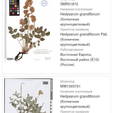
SMR01872
Название в коллекции
Hedysarum grandiflorum
(Копеечник
крупноцветковый)
Принятое название
Hedysarum grandiflorum Pall.
(Копеечник
крупноцветковый)
Районирование
Восточная Европа,
Восточный район (E10)
(Россия)
Штрихкод
MW1093761
Название в коллекции
Hedysarum grandiflorum
(Копеечник
крупноцветковый)
Принятое название