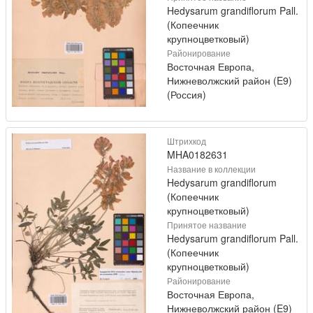
Hedysarum grandiflorum Pall.
(Копеечник
крупноцветковый)
Районирование
Восточная Европа,
Нижневолжский район (E9)
(Россия)
Штрихкод
MHA0182631
Название в коллекции
Hedysarum grandiflorum
(Копеечник
крупноцветковый)
Принятое название
Hedysarum grandiflorum Pall.
(Копеечник
крупноцветковый)
Районирование
Восточная Европа,
Нижневолжский район (E9)