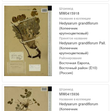
Штрихкод
MW0415918
Название в коллекции
Hedysarum grandiflorum
(Копеечник
крупноцветковый)
Принятое название
Hedysarum grandiflorum Pall.
(Копеечник
крупноцветковый)
Районирование
Восточная Европа,
Восточный район (E10)
(Россия)
Штрихкод
MW0415936
Название в коллекции
Hedysarum grandiflorum
(Копеечник