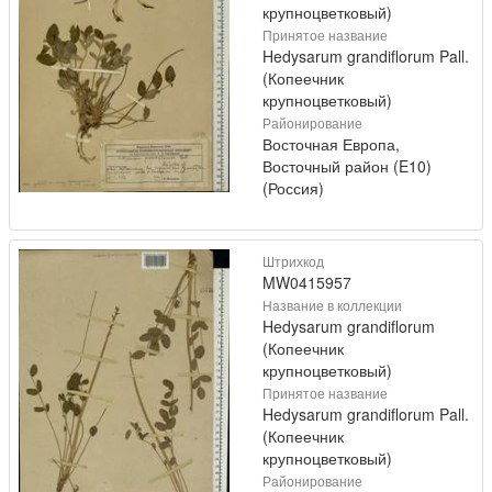
крупноцветковый)
Принятое название
Hedysarum grandiflorum Pall.
(Копеечник
крупноцветковый)
Районирование
Восточная Европа,
Восточный район (E10)
(Россия)
Штрихкод
MW0415957
Название в коллекции
Hedysarum grandiflorum
(Копеечник
крупноцветковый)
Принятое название
Hedysarum grandiflorum Pall.
(Копеечник
крупноцветковый)
Районирование