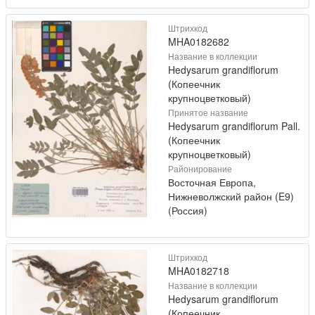
Штрихкод
MHA0182682
Название в коллекции
Hedysarum grandiflorum
(Копеечник
крупноцветковый)
Принятое название
Hedysarum grandiflorum Pall.
(Копеечник
крупноцветковый)
Районирование
Восточная Европа,
Нижневолжский район (E9)
(Россия)
Штрихкод
MHA0182718
Название в коллекции
Hedysarum grandiflorum
(Копеечник