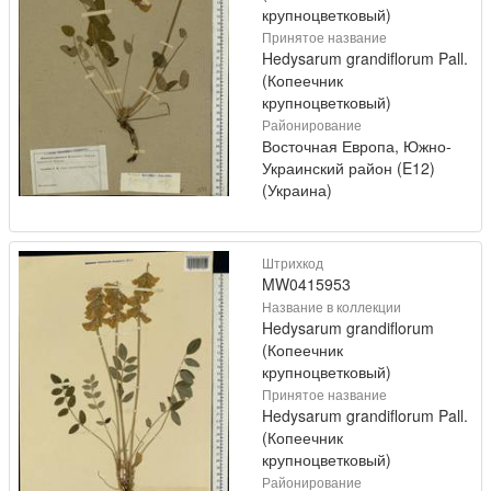
крупноцветковый)
Принятое название
Hedysarum grandiflorum Pall.
(Копеечник
крупноцветковый)
Районирование
Восточная Европа, Южно-
Украинский район (E12)
(Украина)
Штрихкод
MW0415953
Название в коллекции
Hedysarum grandiflorum
(Копеечник
крупноцветковый)
Принятое название
Hedysarum grandiflorum Pall.
(Копеечник
крупноцветковый)
Районирование