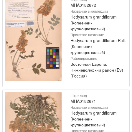
MHA0182672
Название в коллекции
Hedysarum grandiflorum
(Копеечник
крупноцветковый)
Принятое название
Hedysarum grandiflorum Pall.
(Копеечник
крупноцветковый)
Районирование
Восточная Европа,
Нижневолжский район (E9)
(Россия)
Штрихкод
MHA0182671
Название в коллекции
Hedysarum grandiflorum
(Копеечник
крупноцветковый)
Принятое название