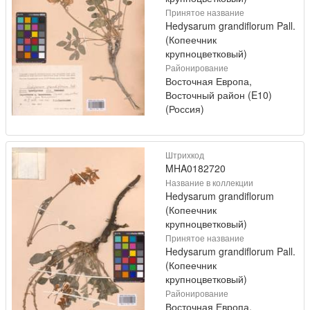
Принятое название
Hedysarum grandiflorum Pall.
(Копеечник
крупноцветковый)
Районирование
Восточная Европа,
Восточный район (E10)
(Россия)
Штрихкод
MHA0182720
Название в коллекции
Hedysarum grandiflorum
(Копеечник
крупноцветковый)
Принятое название
Hedysarum grandiflorum Pall.
(Копеечник
крупноцветковый)
Районирование
Восточная Европа,