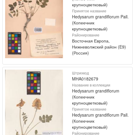
крупноцветковый)
Принятое название
Hedysarum grandiflorum Pall.
(Копеечник
крупноцветковый)
Районирование
Восточная Европа,
Нижневолжский район (E9)
(Россия)
Штрихкод
MHA0182679
Название в коллекции
Hedysarum grandiflorum
(Копеечник
крупноцветковый)
Принятое название
Hedysarum grandiflorum Pall.
(Копеечник
крупноцветковый)
Районирование