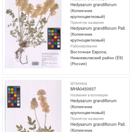
Hedysarum grandiflorum
(Копеечник
крупноцветковый)
Принятое название
Hedysarum grandiflorum Pall.
(Копеечник
крупноцветковый)
Районирование
Восточная Европа,
Нижневолжский район (E9)
(Россия)
Штрихкод
MHA0450937
Название в коллекции
Hedysarum grandiflorum
(Копеечник
крупноцветковый)
Принятое название
Hedysarum grandiflorum Pall.
(Копеечник