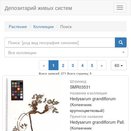
Депозитарий живых систем
Навиг
Растения
Коллекции
Поиск
Все коллекции
«
1
2
3
4
5
»
60
Всего записей: 271 Всего страниц: 5
Штрихкод
SMR03531
Название в коллекции
Hedysarum grandiflorum
(Копеечник
крупноцветковый)
Принятое название
Hedysarum grandiflorum Pall.
(Копеечник