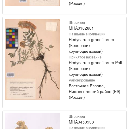
(Россия)
Штрихкод
MHA0182681
Название в коллекции
Hedysarum grandiflorum
(Копеечник
крупноцветковый)
Принятое название
Hedysarum grandiflorum Pall.
(Копеечник
крупноцветковый)
Районирование
Восточная Европа,
Нижневолжский район (E9)
(Россия)
Штрихкод
MHA0450938
Название в коллекции