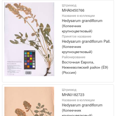
Штрихкод
MHA0450766
Название в коллекции
Hedysarum grandiflorum
(Копеечник
крупноцветковый)
Принятое название
Hedysarum grandiflorum Pall.
(Копеечник
крупноцветковый)
Районирование
Восточная Европа,
Нижневолжский район (E9)
(Россия)
Штрихкод
MHA0182723
Название в коллекции
Hedysarum grandiflorum
(Копеечник
крупноцветковый)