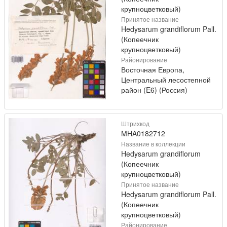
крупноцветковый)
Принятое название
Hedysarum grandiflorum Pall.
(Копеечник
крупноцветковый)
Районирование
Восточная Европа,
Центральный лесостепной
район (E6) (Россия)
Штрихкод
MHA0182712
Название в коллекции
Hedysarum grandiflorum
(Копеечник
крупноцветковый)
Принятое название
Hedysarum grandiflorum Pall.
(Копеечник
крупноцветковый)
Районирование