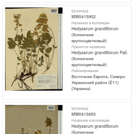
Штрихкод
MW0415952
Название в коллекции
Hedysarum grandiflorum
(Копеечник
крупноцветковый)
Принятое название
Hedysarum grandiflorum Pall.
(Копеечник
крупноцветковый)
Районирование
Восточная Европа, Северо-
Украинский район (E11)
(Украина)
Штрихкод
MW0415955
Название в коллекции
Hedysarum grandiflorum
(Копеечник