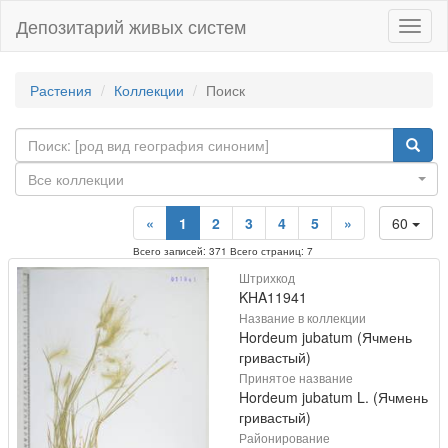
Депозитарий живых систем
Навиг
Растения
Коллекции
Поиск
Все коллекции
«
1
2
3
4
5
»
60
Всего записей: 371 Всего страниц: 7
Штрихкод
KHA11941
Название в коллекции
Hordeum jubatum (Ячмень
гривастый)
Принятое название
Hordeum jubatum L. (Ячмень
гривастый)
Районирование