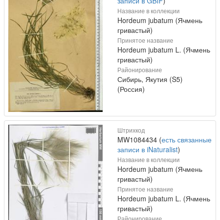
записи в GBIF
)
Название в коллекции
Hordeum jubatum (Ячмень
гривастый)
Принятое название
Hordeum jubatum L. (Ячмень
гривастый)
Районирование
Сибирь, Якутия (S5)
(Россия)
Штрихкод
MW1084434 (
есть связанные
записи в iNaturalist
)
Название в коллекции
Hordeum jubatum (Ячмень
гривастый)
Принятое название
Hordeum jubatum L. (Ячмень
гривастый)
Районирование