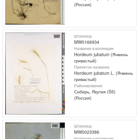
(Россия)
Штрихкод
MW0166934
Название в коллекции
Hordeum jubatum (Ячмень
гривастый)
Принятое название
Hordeum jubatum L. (Ячмень
гривастый)
Районирование
Сибирь, Якутия (S5)
(Россия)
Штрихкод
MW0023386
Название в коллекции