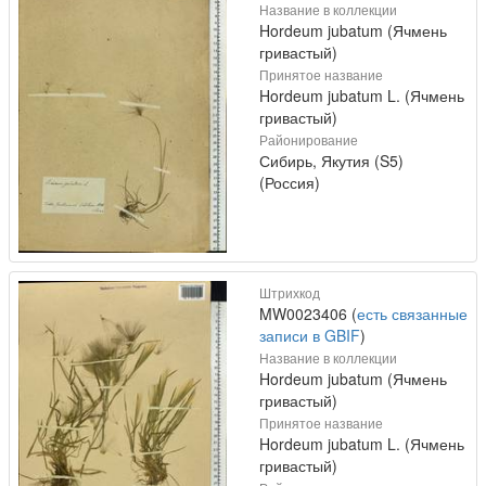
Название в коллекции
Hordeum jubatum (Ячмень
гривастый)
Принятое название
Hordeum jubatum L. (Ячмень
гривастый)
Районирование
Сибирь, Якутия (S5)
(Россия)
Штрихкод
MW0023406 (
есть связанные
записи в GBIF
)
Название в коллекции
Hordeum jubatum (Ячмень
гривастый)
Принятое название
Hordeum jubatum L. (Ячмень
гривастый)