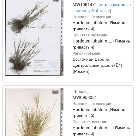
MW1091471 (
есть связанные
записи в iNaturalist
)
Название в коллекции
Hordeum jubatum (Ячмень
гривастый)
Принятое название
Hordeum jubatum L. (Ячмень
гривастый)
Районирование
Восточная Европа,
Центральный район (E4)
(Россия)
Штрихкод
MW0953081
Название в коллекции
Hordeum jubatum (Ячмень
гривастый)
Принятое название
Hordeum jubatum L. (Ячмень
гривастый)