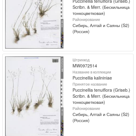
Puccinellia tenuiflora (Griseb.)
Scribn. & Merr. (Бескильница
тонкоцветковая)
Районирование
Сибирь, Алтай и Саяны (S2)
(Россия)
Штрихкод
MW0972514
Название в коллекции
Puccinellia kalininiae
Принятое название
Puccinellia tenuiflora (Griseb.)
Scribn. & Merr. (Бескильница
тонкоцветковая)
Районирование
Сибирь, Алтай и Саяны (S2)
(Россия)