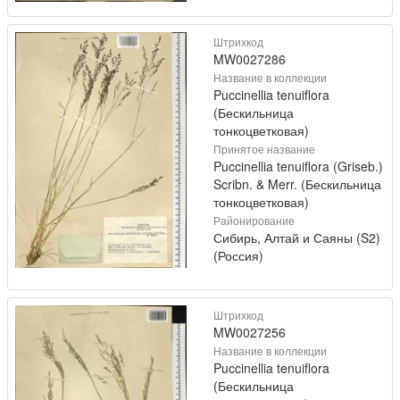
Штрихкод
MW0027286
Название в коллекции
Puccinellia tenuiflora
(Бескильница
тонкоцветковая)
Принятое название
Puccinellia tenuiflora (Griseb.)
Scribn. & Merr. (Бескильница
тонкоцветковая)
Районирование
Сибирь, Алтай и Саяны (S2)
(Россия)
Штрихкод
MW0027256
Название в коллекции
Puccinellia tenuiflora
(Бескильница