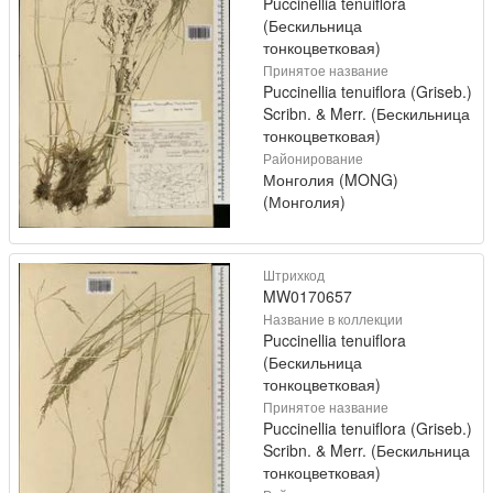
Puccinellia tenuiflora
(Бескильница
тонкоцветковая)
Принятое название
Puccinellia tenuiflora (Griseb.)
Scribn. & Merr. (Бескильница
тонкоцветковая)
Районирование
Монголия (MONG)
(Монголия)
Штрихкод
MW0170657
Название в коллекции
Puccinellia tenuiflora
(Бескильница
тонкоцветковая)
Принятое название
Puccinellia tenuiflora (Griseb.)
Scribn. & Merr. (Бескильница
тонкоцветковая)