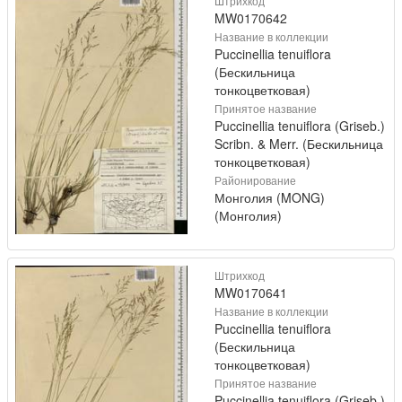
Штрихкод
MW0170642
Название в коллекции
Puccinellia tenuiflora
(Бескильница
тонкоцветковая)
Принятое название
Puccinellia tenuiflora (Griseb.)
Scribn. & Merr. (Бескильница
тонкоцветковая)
Районирование
Монголия (MONG)
(Монголия)
Штрихкод
MW0170641
Название в коллекции
Puccinellia tenuiflora
(Бескильница
тонкоцветковая)
Принятое название
Puccinellia tenuiflora (Griseb.)