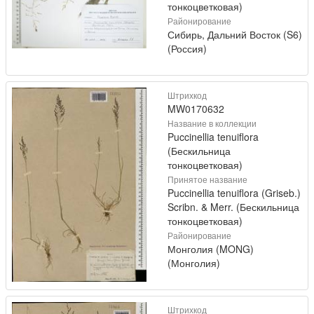
тонкоцветковая)
Районирование
Сибирь, Дальний Восток (S6)
(Россия)
Штрихкод
MW0170632
Название в коллекции
Puccinellia tenuiflora
(Бескильница
тонкоцветковая)
Принятое название
Puccinellia tenuiflora (Griseb.)
Scribn. & Merr. (Бескильница
тонкоцветковая)
Районирование
Монголия (MONG)
(Монголия)
Штрихкод