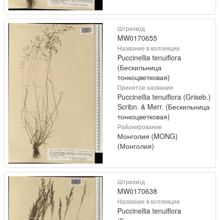
Штрихкод
MW0170655
Название в коллекции
Puccinellia tenuiflora
(Бескильница
тонкоцветковая)
Принятое название
Puccinellia tenuiflora (Griseb.)
Scribn. & Merr. (Бескильница
тонкоцветковая)
Районирование
Монголия (MONG)
(Монголия)
Штрихкод
MW0170638
Название в коллекции
Puccinellia tenuiflora