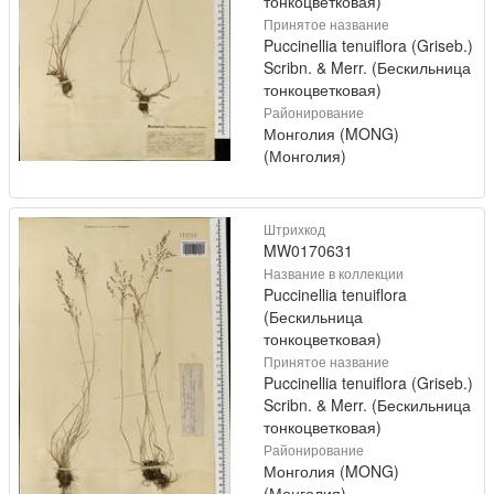
тонкоцветковая)
Принятое название
Puccinellia tenuiflora (Griseb.)
Scribn. & Merr. (Бескильница
тонкоцветковая)
Районирование
Монголия (MONG)
(Монголия)
Штрихкод
MW0170631
Название в коллекции
Puccinellia tenuiflora
(Бескильница
тонкоцветковая)
Принятое название
Puccinellia tenuiflora (Griseb.)
Scribn. & Merr. (Бескильница
тонкоцветковая)
Районирование
Монголия (MONG)
(Монголия)