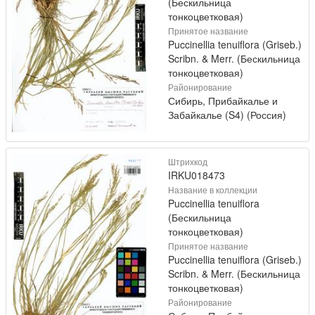
(Бескильница
тонкоцветковая)
Принятое название
Puccinellia tenuiflora (Griseb.)
Scribn. & Merr. (Бескильница
тонкоцветковая)
Районирование
Сибирь, Прибайкалье и
Забайкалье (S4) (Россия)
Штрихкод
IRKU018473
Название в коллекции
Puccinellia tenuiflora
(Бескильница
тонкоцветковая)
Принятое название
Puccinellia tenuiflora (Griseb.)
Scribn. & Merr. (Бескильница
тонкоцветковая)
Районирование