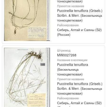
тонкоцветковая)
Принятое название
Puccinellia tenuiflora (Griseb.)
Scribn. & Merr. (Бескильница
тонкоцветковая)
Районирование
Сибирь, Алтай и Саяны (S2)
(Россия)
Штрихкод
MW0027268
Название в коллекции
Puccinellia tenuiflora
(Бескильница
тонкоцветковая)
Принятое название
Puccinellia tenuiflora (Griseb.)
Scribn. & Merr. (Бескильница
тонкоцветковая)
Районирование
Сибирь, Алтай и Саяны (S2)