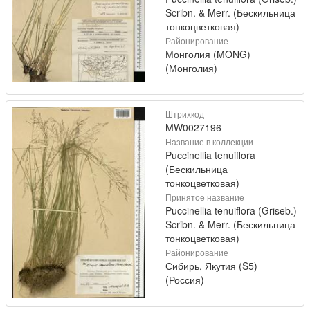
Scribn. & Merr. (Бескильница
тонкоцветковая)
Районирование
Монголия (MONG)
(Монголия)
Штрихкод
MW0027196
Название в коллекции
Puccinellia tenuiflora
(Бескильница
тонкоцветковая)
Принятое название
Puccinellia tenuiflora (Griseb.)
Scribn. & Merr. (Бескильница
тонкоцветковая)
Районирование
Сибирь, Якутия (S5)
(Россия)