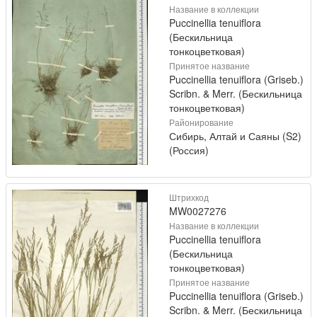
Название в коллекции
Puccinellia tenuiflora
(Бескильница
тонкоцветковая)
Принятое название
Puccinellia tenuiflora (Griseb.)
Scribn. & Merr. (Бескильница
тонкоцветковая)
Районирование
Сибирь, Алтай и Саяны (S2)
(Россия)
Штрихкод
MW0027276
Название в коллекции
Puccinellia tenuiflora
(Бескильница
тонкоцветковая)
Принятое название
Puccinellia tenuiflora (Griseb.)
Scribn. & Merr. (Бескильница