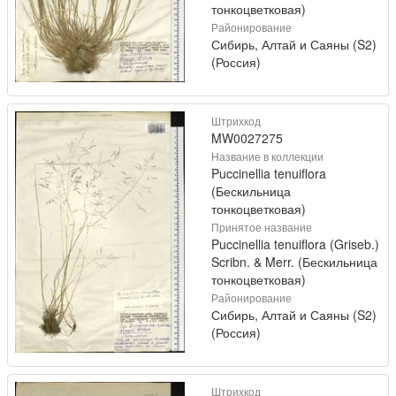
тонкоцветковая)
Районирование
Сибирь, Алтай и Саяны (S2)
(Россия)
Штрихкод
MW0027275
Название в коллекции
Puccinellia tenuiflora
(Бескильница
тонкоцветковая)
Принятое название
Puccinellia tenuiflora (Griseb.)
Scribn. & Merr. (Бескильница
тонкоцветковая)
Районирование
Сибирь, Алтай и Саяны (S2)
(Россия)
Штрихкод