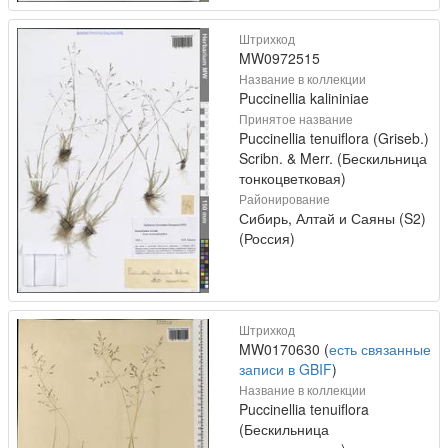
Штрихкод
MW0972515
Название в коллекции
Puccinellia kalininiae
Принятое название
Puccinellia tenuiflora (Griseb.)
Scribn. & Merr. (Бескильница
тонкоцветковая)
Районирование
Сибирь, Алтай и Саяны (S2)
(Россия)
Штрихкод
MW0170630 (
есть связанные
записи в GBIF
)
Название в коллекции
Puccinellia tenuiflora
(Бескильница