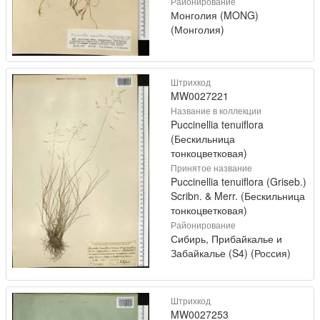
Районирование
Монголия (MONG)
(Монголия)
Штрихкод
MW0027221
Название в коллекции
Puccinellia tenuiflora
(Бескильница
тонкоцветковая)
Принятое название
Puccinellia tenuiflora (Griseb.)
Scribn. & Merr. (Бескильница
тонкоцветковая)
Районирование
Сибирь, Прибайкалье и
Забайкалье (S4) (Россия)
Штрихкод
MW0027253