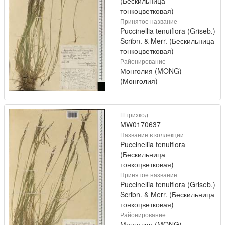
(Бескильница
тонкоцветковая)
Принятое название
Puccinellia tenuiflora (Griseb.)
Scribn. & Merr. (Бескильница
тонкоцветковая)
Районирование
Монголия (MONG)
(Монголия)
Штрихкод
MW0170637
Название в коллекции
Puccinellia tenuiflora
(Бескильница
тонкоцветковая)
Принятое название
Puccinellia tenuiflora (Griseb.)
Scribn. & Merr. (Бескильница
тонкоцветковая)
Районирование
Монголия (MONG)