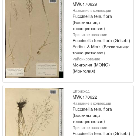
MW0170629
Название в коллекции
Puccinellia tenuiflora
(Бескильница
тонкоцветковая)
Принятое название
Puccinellia tenuiflora (Griseb.)
Scribn. & Merr. (Бескильница
тонкоцветковая)
Районирование
Монголия (MONG)
(Монголия)
Штрихкод
MW0170622
Название в коллекции
Puccinellia tenuiflora
(Бескильница
тонкоцветковая)
Принятое название
Puccinellia tenuiflora (Griseb.)