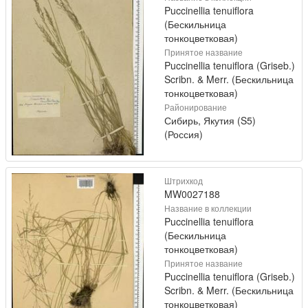
Puccinellia tenuiflora
(Бескильница
тонкоцветковая)
Принятое название
Puccinellia tenuiflora (Griseb.)
Scribn. & Merr. (Бескильница
тонкоцветковая)
Районирование
Сибирь, Якутия (S5)
(Россия)
Штрихкод
MW0027188
Название в коллекции
Puccinellia tenuiflora
(Бескильница
тонкоцветковая)
Принятое название
Puccinellia tenuiflora (Griseb.)
Scribn. & Merr. (Бескильница
тонкоцветковая)