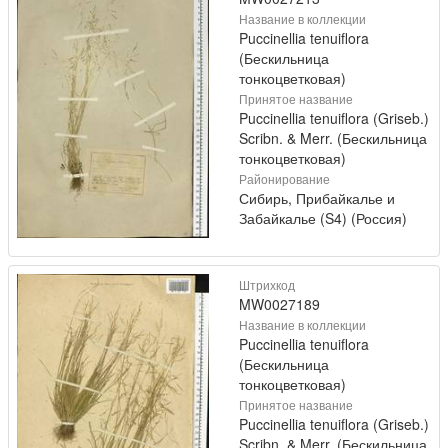
Название в коллекции
Puccinellia tenuiflora
(Бескильница
тонкоцветковая)
Принятое название
Puccinellia tenuiflora (Griseb.)
Scribn. & Merr. (Бескильница
тонкоцветковая)
Районирование
Сибирь, Прибайкалье и
Забайкалье (S4) (Россия)
Штрихкод
MW0027189
Название в коллекции
Puccinellia tenuiflora
(Бескильница
тонкоцветковая)
Принятое название
Puccinellia tenuiflora (Griseb.)
Scribn. & Merr. (Бескильница