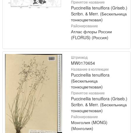
Принятое название
Puccinellia tenuiflora (Griseb.)
Scribn. & Merr. (Бескильница
тонкоцветковая)
Районирование
Атлас флоры России
(FLORUS) (Россия)
Штрихкод
MW0170654
Название в коллекции
Puccinellia tenuiflora
(Бескильница
тонкоцветковая)
Принятое название
Puccinellia tenuiflora (Griseb.)
Scribn. & Merr. (Бескильница
тонкоцветковая)
Районирование
Монголия (MONG)
(Монголия)