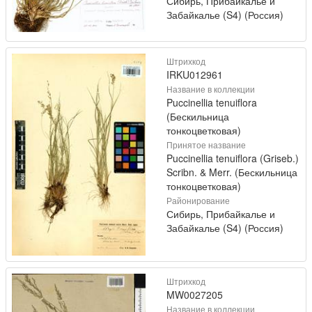
Сибирь, Прибайкалье и
Забайкалье (S4) (Россия)
Штрихкод
IRKU012961
Название в коллекции
Puccinellia tenuiflora
(Бескильница
тонкоцветковая)
Принятое название
Puccinellia tenuiflora (Griseb.)
Scribn. & Merr. (Бескильница
тонкоцветковая)
Районирование
Сибирь, Прибайкалье и
Забайкалье (S4) (Россия)
Штрихкод
MW0027205
Название в коллекции