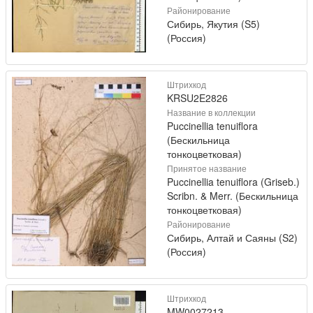
Районирование
Сибирь, Якутия (S5)
(Россия)
Штрихкод
KRSU2E2826
Название в коллекции
Puccinellia tenuiflora
(Бескильница
тонкоцветковая)
Принятое название
Puccinellia tenuiflora (Griseb.)
Scribn. & Merr. (Бескильница
тонкоцветковая)
Районирование
Сибирь, Алтай и Саяны (S2)
(Россия)
Штрихкод
MW0027213