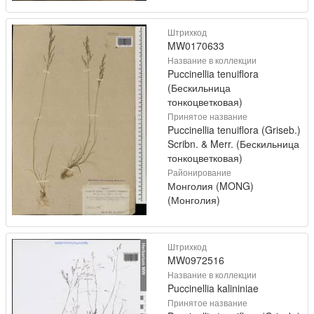
Штрихкод
MW0170633
Название в коллекции
Puccinellia tenuiflora
(Бескильница
тонкоцветковая)
Принятое название
Puccinellia tenuiflora (Griseb.)
Scribn. & Merr. (Бескильница
тонкоцветковая)
Районирование
Монголия (MONG)
(Монголия)
Штрихкод
MW0972516
Название в коллекции
Puccinellia kalininiae
Принятое название