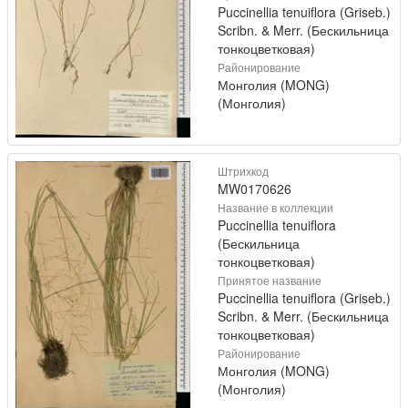
Puccinellia tenuiflora (Griseb.)
Scribn. & Merr. (Бескильница
тонкоцветковая)
Районирование
Монголия (MONG)
(Монголия)
Штрихкод
MW0170626
Название в коллекции
Puccinellia tenuiflora
(Бескильница
тонкоцветковая)
Принятое название
Puccinellia tenuiflora (Griseb.)
Scribn. & Merr. (Бескильница
тонкоцветковая)
Районирование
Монголия (MONG)
(Монголия)