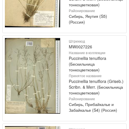
тонкоцветковая)
Районирование
Сибирь, Якутия (S5)
(Россия)
Штрихкод
MW0027226
Название в коллекции
Puccinellia tenuiflora
(Бескильница
тонкоцветковая)
Принятое название
Puccinellia tenuiflora (Griseb.)
Scribn. & Merr. (Бескильница
тонкоцветковая)
Районирование
Сибирь, Прибайкалье и
Забайкалье (S4) (Россия)