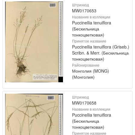
Штрихкод
MW0170653
Название в коллекции
Puccinellia tenuiflora
(Бескильница
тонкоцветковая)
Принятое название
Puccinellia tenuiflora (Griseb.)
Scribn. & Merr. (Бескильница
тонкоцветковая)
Районирование
Монголия (MONG)
(Монголия)
Штрихкод
MW0170658
Название в коллекции
Puccinellia tenuiflora
(Бескильница
тонкоцветковая)
Принятое название