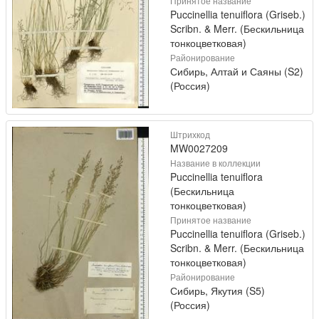
Принятое название
Puccinellia tenuiflora (Griseb.)
Scribn. & Merr. (Бескильница
тонкоцветковая)
Районирование
Сибирь, Алтай и Саяны (S2)
(Россия)
Штрихкод
MW0027209
Название в коллекции
Puccinellia tenuiflora
(Бескильница
тонкоцветковая)
Принятое название
Puccinellia tenuiflora (Griseb.)
Scribn. & Merr. (Бескильница
тонкоцветковая)
Районирование
Сибирь, Якутия (S5)
(Россия)