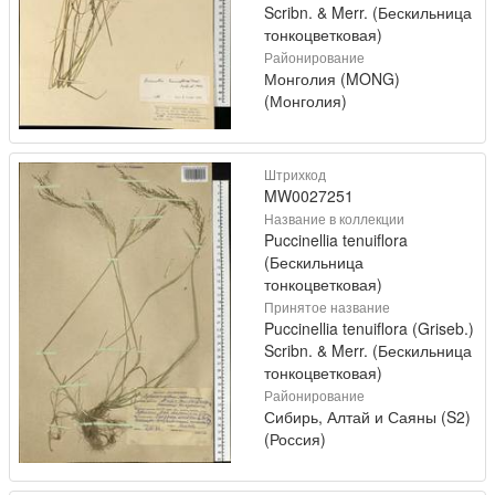
Scribn. & Merr. (Бескильница
тонкоцветковая)
Районирование
Монголия (MONG)
(Монголия)
Штрихкод
MW0027251
Название в коллекции
Puccinellia tenuiflora
(Бескильница
тонкоцветковая)
Принятое название
Puccinellia tenuiflora (Griseb.)
Scribn. & Merr. (Бескильница
тонкоцветковая)
Районирование
Сибирь, Алтай и Саяны (S2)
(Россия)