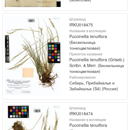
Штрихкод
IRKU018475
Название в коллекции
Puccinellia tenuiflora
(Бескильница
тонкоцветковая)
Принятое название
Puccinellia tenuiflora (Griseb.)
Scribn. & Merr. (Бескильница
тонкоцветковая)
Районирование
Сибирь, Прибайкалье и
Забайкалье (S4) (Россия)
Штрихкод
IRKU018474
Название в коллекции
Puccinellia tenuiflora