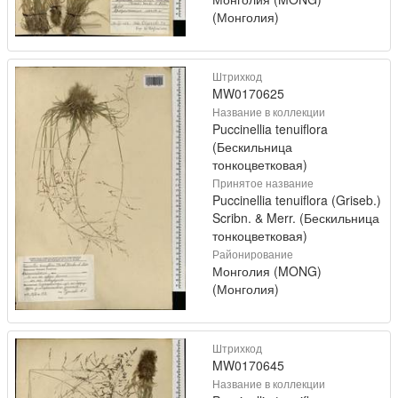
(Монголия)
Штрихкод
MW0170625
Название в коллекции
Puccinellia tenuiflora
(Бескильница
тонкоцветковая)
Принятое название
Puccinellia tenuiflora (Griseb.)
Scribn. & Merr. (Бескильница
тонкоцветковая)
Районирование
Монголия (MONG)
(Монголия)
Штрихкод
MW0170645
Название в коллекции