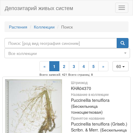
Депозитарий живых систем
Навиг
Растения
Коллекции
Поиск
Все коллекции
«
1
2
3
4
5
»
60
Всего записей: 421 Всего страниц: 8
Штрихкод
KHA04370
Название в коллекции
Puccinellia tenuiflora
(Бескильница
тонкоцветковая)
Принятое название
Puccinellia tenuiflora (Griseb.)
Scribn. & Merr. (Бескильница