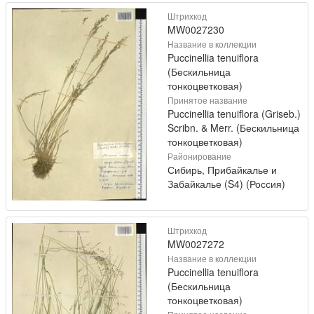
Штрихкод
MW0027230
Название в коллекции
Puccinellia tenuiflora
(Бескильница
тонкоцветковая)
Принятое название
Puccinellia tenuiflora (Griseb.)
Scribn. & Merr. (Бескильница
тонкоцветковая)
Районирование
Сибирь, Прибайкалье и
Забайкалье (S4) (Россия)
Штрихкод
MW0027272
Название в коллекции
Puccinellia tenuiflora
(Бескильница
тонкоцветковая)