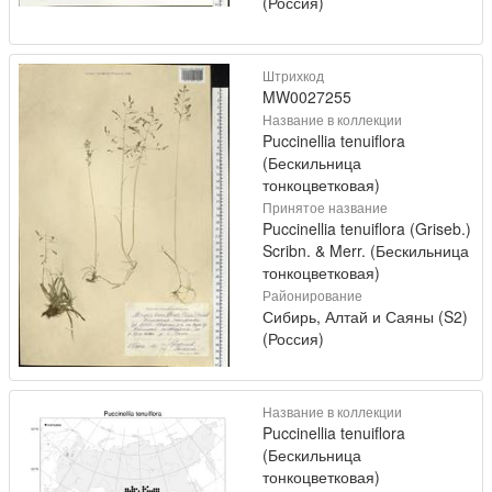
(Россия)
Штрихкод
MW0027255
Название в коллекции
Puccinellia tenuiflora
(Бескильница
тонкоцветковая)
Принятое название
Puccinellia tenuiflora (Griseb.)
Scribn. & Merr. (Бескильница
тонкоцветковая)
Районирование
Сибирь, Алтай и Саяны (S2)
(Россия)
Название в коллекции
Puccinellia tenuiflora
(Бескильница
тонкоцветковая)