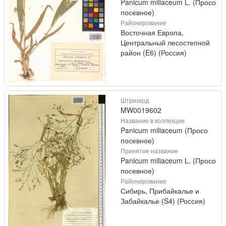
Panicum miliaceum L. (Просо
посевное)
Районирование
Восточная Европа,
Центральный лесостепной
район (E6) (Россия)
Штрихкод
MW0019602
Название в коллекции
Panicum miliaceum (Просо
посевное)
Принятое название
Panicum miliaceum L. (Просо
посевное)
Районирование
Сибирь, Прибайкалье и
Забайкалье (S4) (Россия)