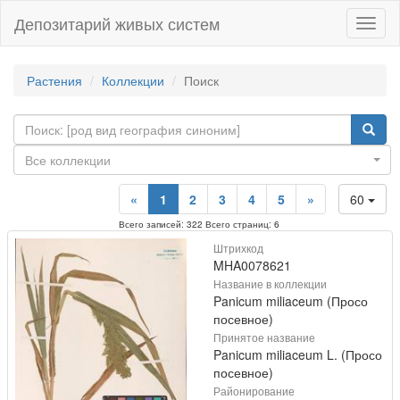
Депозитарий живых систем
Навиг
Растения
Коллекции
Поиск
Все коллекции
«
1
2
3
4
5
»
60
Всего записей: 322 Всего страниц: 6
Штрихкод
MHA0078621
Название в коллекции
Panicum miliaceum (Просо
посевное)
Принятое название
Panicum miliaceum L. (Просо
посевное)
Районирование