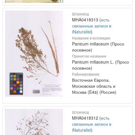
Штрихкод
MHA0418313 (
есть
связанные записи в
iNaturalist
)
Название в коллекции
Panicum miliaceum (Просо
посевное)
Принятое название
Panicum miliaceum L. (Просо
посевное)
Районирование
Восточная Европа,
Московская область и
Москва (E4a) (Россия)
Штрихкод
MHA0418312 (
есть
связанные записи в
iNaturalist
)