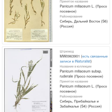
Принятое название
Panicum miliaceum L. (Просо
посевное)
Районирование
Сибирь, Дальний Восток (S6)
(Россия)
Штрихкод
MW0963901 (
есть связанные
записи в iNaturalist
)
Название в коллекции
Panicum miliaceum subsp.
ruderale (Просо посевное)
Принятое название
Panicum miliaceum L. (Просо
посевное)
Районирование
Сибирь, Прибайкалье и
Забайкалье (S4) (Россия)