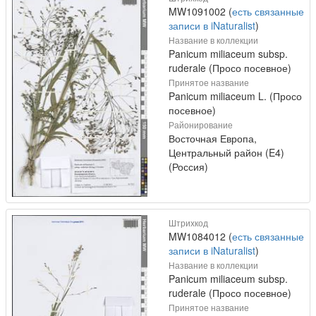
MW1091002 (
есть связанные
записи в iNaturalist
)
Название в коллекции
Panicum miliaceum subsp.
ruderale (Просо посевное)
Принятое название
Panicum miliaceum L. (Просо
посевное)
Районирование
Восточная Европа,
Центральный район (E4)
(Россия)
Штрихкод
MW1084012 (
есть связанные
записи в iNaturalist
)
Название в коллекции
Panicum miliaceum subsp.
ruderale (Просо посевное)
Принятое название