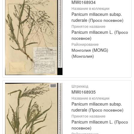
MW0168934
Название в коллекции
Panicum miliaceum subsp.
ruderale (Просо посевное)
Принятое название
Panicum miliaceum L. (Просо
посевное)
Районирование
Монголия (MONG)
(Монголия)
Штрихкод
MW0168935
Название в коллекции
Panicum miliaceum subsp.
ruderale (Просо посевное)
Принятое название
Panicum miliaceum L. (Просо
посевное)
Районирование