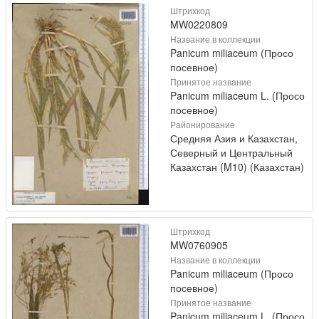
Штрихкод
MW0220809
Название в коллекции
Panicum miliaceum (Просо
посевное)
Принятое название
Panicum miliaceum L. (Просо
посевное)
Районирование
Средняя Азия и Казахстан,
Северный и Центральный
Казахстан (M10) (Казахстан)
Штрихкод
MW0760905
Название в коллекции
Panicum miliaceum (Просо
посевное)
Принятое название
Panicum miliaceum L. (Просо