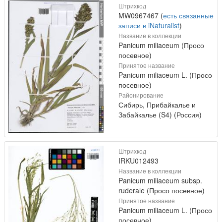
Штрихкод
MW0967467 (
есть связанные
записи в iNaturalist
)
Название в коллекции
Panicum miliaceum (Просо
посевное)
Принятое название
Panicum miliaceum L. (Просо
посевное)
Районирование
Сибирь, Прибайкалье и
Забайкалье (S4) (Россия)
Штрихкод
IRKU012493
Название в коллекции
Panicum miliaceum subsp.
ruderale (Просо посевное)
Принятое название
Panicum miliaceum L. (Просо
посевное)