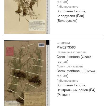
горная)
Районирование
Восточная Европа,
Белоруссия (E3a)
(Белоруссия)
Штрихкод
MW0273583
Название в коллекции
Carex montana (Осока
горная)
Принятое название
Carex montana L. (Осока
горная)
Районирование
Восточная Европа,
Центральный район (E4)
(Россия)