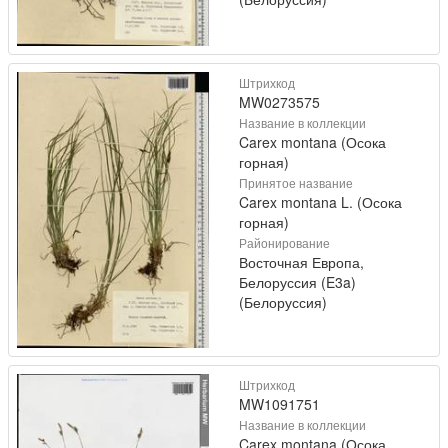
Штрихкод
MW0273575
Название в коллекции
Carex montana (Осока
горная)
Принятое название
Carex montana L. (Осока
горная)
Районирование
Восточная Европа,
Белоруссия (E3a)
(Белоруссия)
Штрихкод
MW1091751
Название в коллекции
Carex montana (Осока