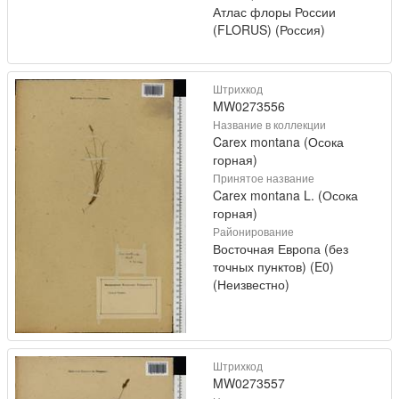
Атлас флоры России
(FLORUS) (Россия)
Штрихкод
MW0273556
Название в коллекции
Carex montana (Осока
горная)
Принятое название
Carex montana L. (Осока
горная)
Районирование
Восточная Европа (без
точных пунктов) (E0)
(Неизвестно)
Штрихкод
MW0273557