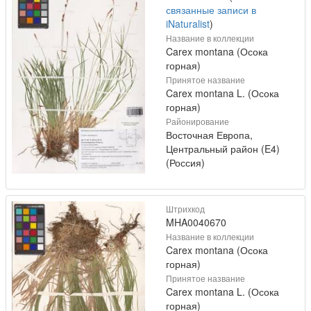
связанные записи в
iNaturalist
)
Название в коллекции
Carex montana (Осока
горная)
Принятое название
Carex montana L. (Осока
горная)
Районирование
Восточная Европа,
Центральный район (E4)
(Россия)
Штрихкод
MHA0040670
Название в коллекции
Carex montana (Осока
горная)
Принятое название
Carex montana L. (Осока
горная)