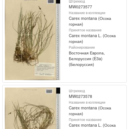
Штрихкод
MW0273577
Название в коллекции
Carex montana (Осока
горная)
Принятое название
Carex montana L. (Осока
горная)
Районирование
Восточная Европа,
Белоруссия (E3a)
(Белоруссия)
Штрихкод
MW0273578
Название в коллекции
Carex montana (Осока
горная)
Принятое название
Carex montana L. (Осока