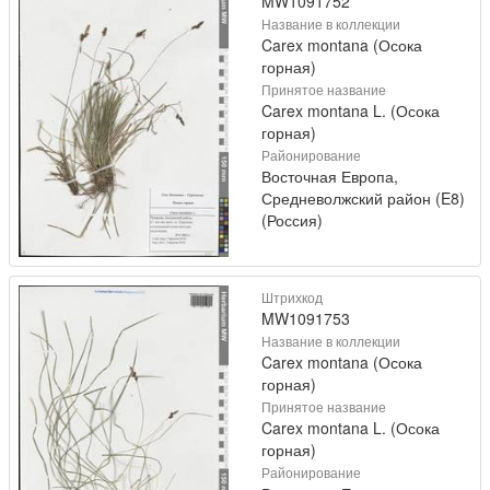
MW1091752
Название в коллекции
Carex montana (Осока
горная)
Принятое название
Carex montana L. (Осока
горная)
Районирование
Восточная Европа,
Средневолжский район (E8)
(Россия)
Штрихкод
MW1091753
Название в коллекции
Carex montana (Осока
горная)
Принятое название
Carex montana L. (Осока
горная)
Районирование