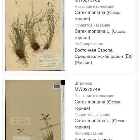
Название в коллекции
Carex montana (Осока
горная)
Принятое название
Carex montana L. (Осока
горная)
Районирование
Восточная Европа,
Средневолжский район (E8)
(Россия)
Штрихкод
MW0273749
Название в коллекции
Carex montana (Осока
горная)
Принятое название
Carex montana L. (Осока
горная)
Районирование
Восточная Европа,