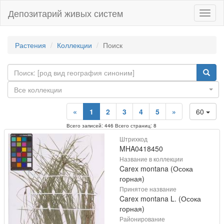
Депозитарий живых систем
Навиг
Растения
Коллекции
Поиск
Все коллекции
«
1
2
3
4
5
»
60
Всего записей: 446 Всего страниц: 8
Штрихкод
MHA0418450
Название в коллекции
Carex montana (Осока
горная)
Принятое название
Carex montana L. (Осока
горная)
Районирование