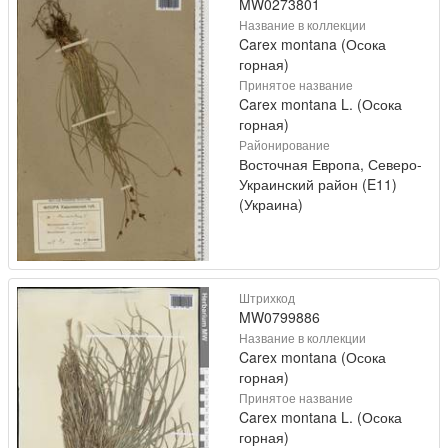
MW0273801
Название в коллекции
Carex montana (Осока
горная)
Принятое название
Carex montana L. (Осока
горная)
Районирование
Восточная Европа, Северо-
Украинский район (E11)
(Украина)
Штрихкод
MW0799886
Название в коллекции
Carex montana (Осока
горная)
Принятое название
Carex montana L. (Осока
горная)