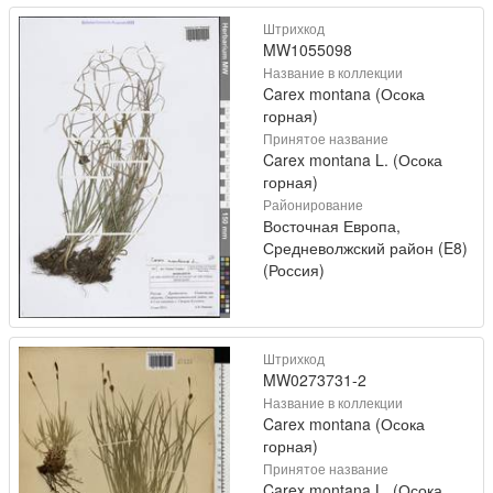
Штрихкод
MW1055098
Название в коллекции
Carex montana (Осока
горная)
Принятое название
Carex montana L. (Осока
горная)
Районирование
Восточная Европа,
Средневолжский район (E8)
(Россия)
Штрихкод
MW0273731-2
Название в коллекции
Carex montana (Осока
горная)
Принятое название
Carex montana L. (Осока