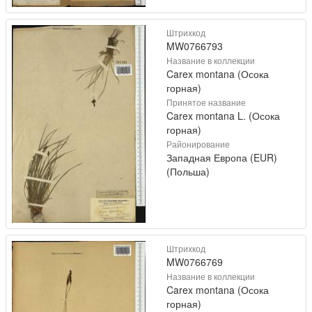
Штрихкод
MW0766793
Название в коллекции
Carex montana (Осока
горная)
Принятое название
Carex montana L. (Осока
горная)
Районирование
Западная Европа (EUR)
(Польша)
Штрихкод
MW0766769
Название в коллекции
Carex montana (Осока
горная)