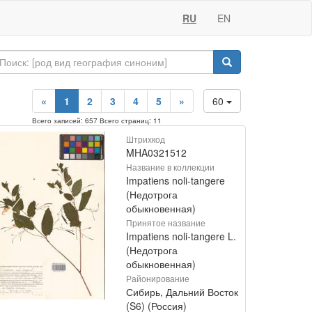
RU
EN
«
1
2
3
4
5
»
60
Всего записей: 657 Всего страниц: 11
Штрихкод
MHA0321512
Название в коллекции
Impatiens noli-tangere
(Недотрога
обыкновенная)
Принятое название
Impatiens noli-tangere L.
(Недотрога
обыкновенная)
Районирование
Сибирь, Дальний Восток
(S6) (Россия)