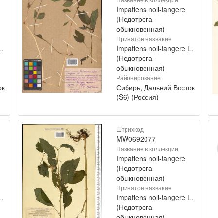
Impatiens noli-tangere
(Недотрога
обыкновенная)
Принятое название
L.
Impatiens noli-tangere L.
(Недотрога
обыкновенная)
Районирование
ок
Сибирь, Дальний Восток
(S6) (Россия)
Штрихкод
MW0692077
Название в коллекции
Impatiens noli-tangere
(Недотрога
обыкновенная)
Принятое название
L.
Impatiens noli-tangere L.
(Недотрога
обыкновенная)