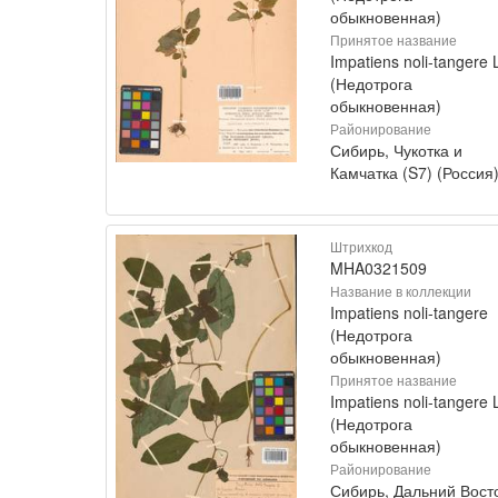
обыкновенная)
Принятое название
Impatiens noli-tangere 
(Недотрога
обыкновенная)
Районирование
Сибирь, Чукотка и
Камчатка (S7) (Россия
Штрихкод
MHA0321509
Название в коллекции
Impatiens noli-tangere
(Недотрога
обыкновенная)
Принятое название
Impatiens noli-tangere 
(Недотрога
обыкновенная)
Районирование
Сибирь, Дальний Вост