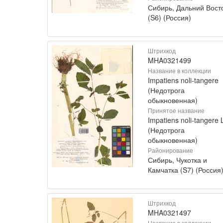
Сибирь, Дальний Вост
(S6) (Россия)
Штрихкод
MHA0321499
Название в коллекции
Impatiens noli-tangere
(Недотрога
обыкновенная)
Принятое название
Impatiens noli-tangere 
(Недотрога
обыкновенная)
Районирование
Сибирь, Чукотка и
Камчатка (S7) (Россия
Штрихкод
MHA0321497
Название в коллекции