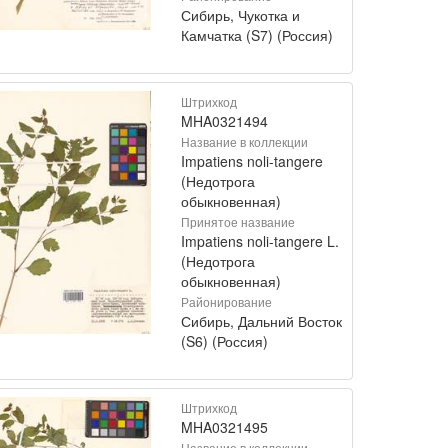
Сибирь, Чукотка и
Камчатка (S7) (Россия)
Штрихкод
MHA0321494
Название в коллекции
Impatiens noli-tangere
(Недотрога
обыкновенная)
Принятое название
Impatiens noli-tangere L.
(Недотрога
обыкновенная)
Районирование
Сибирь, Дальний Восток
(S6) (Россия)
Штрихкод
MHA0321495
Название в коллекции