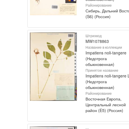
Районирование
Сибирь, Дальний Вост
(S6) (Россия)
Штрихкод
MW1078863
Название в коллекции
Impatiens noli-tangere
(Недотрога
обыкновенная)
Принятое название
Impatiens noli-tangere 
(Недотрога
обыкновенная)
Районирование
Восточная Европа,
Центральный лесной
район (E5) (Россия)