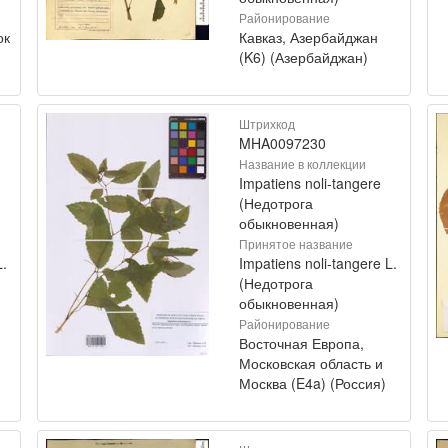
Районирование
ок
Кавказ, Азербайджан
(K6) (Азербайджан)
Штрихкод
MHA0097230
Название в коллекции
Impatiens noli-tangere
(Недотрога
обыкновенная)
Принятое название
L.
Impatiens noli-tangere L.
(Недотрога
обыкновенная)
Районирование
Восточная Европа,
Московская область и
Москва (E4a) (Россия)