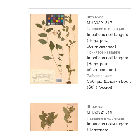
Штрихкод
MHA0321517
Название в коллекции
Impatiens noli-tangere
(Недотрога
обыкновенная)
Принятое название
Impatiens noli-tangere 
(Недотрога
обыкновенная)
Районирование
Сибирь, Дальний Вост
(S6) (Россия)
Штрихкод
MHA0321519
Название в коллекции
Impatiens noli-tangere
(Недотрога