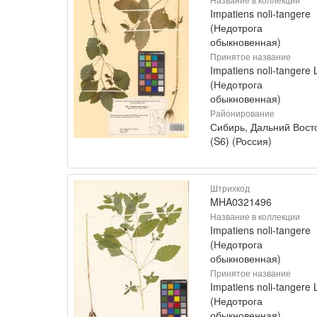
Impatiens noli-tangere
(Недотрога
обыкновенная)
Принятое название
Impatiens noli-tangere 
(Недотрога
обыкновенная)
Районирование
Сибирь, Дальний Вост
(S6) (Россия)
Штрихкод
MHA0321496
Название в коллекции
Impatiens noli-tangere
(Недотрога
обыкновенная)
Принятое название
Impatiens noli-tangere 
(Недотрога
обыкновенная)