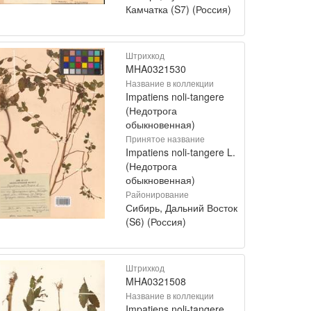
Камчатка (S7) (Россия)
Штрихкод
MHA0321530
Название в коллекции
Impatiens noli-tangere
(Недотрога
обыкновенная)
Принятое название
Impatiens noli-tangere L.
(Недотрога
обыкновенная)
Районирование
Сибирь, Дальний Восток
(S6) (Россия)
Штрихкод
MHA0321508
Название в коллекции
Impatiens noli-tangere