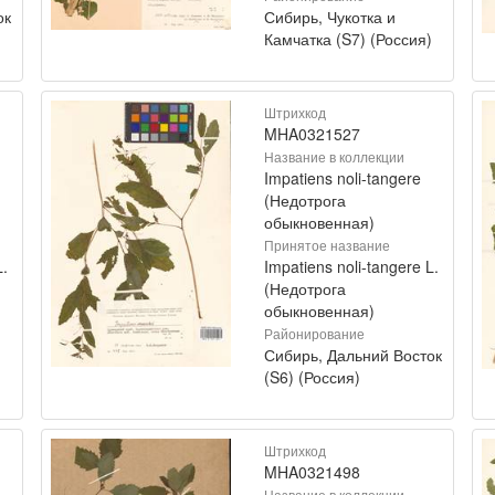
ок
Сибирь, Чукотка и
Камчатка (S7) (Россия)
Штрихкод
MHA0321527
Название в коллекции
Impatiens noli-tangere
(Недотрога
обыкновенная)
Принятое название
L.
Impatiens noli-tangere L.
(Недотрога
обыкновенная)
Районирование
Сибирь, Дальний Восток
)
(S6) (Россия)
Штрихкод
MHA0321498
Название в коллекции