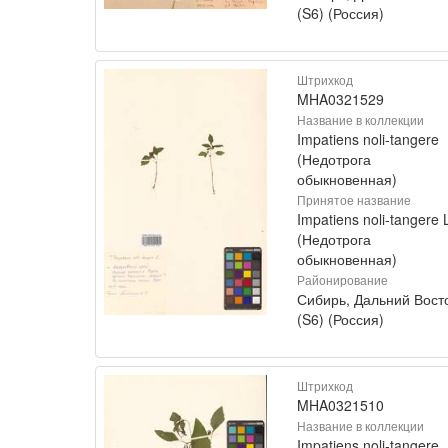
(S6) (Россия)
Штрихкод
MHA0321529
Название в коллекции
Impatiens noli-tangere
(Недотрога
обыкновенная)
Принятое название
Impatiens noli-tangere 
(Недотрога
обыкновенная)
Районирование
Сибирь, Дальний Вост
(S6) (Россия)
Штрихкод
MHA0321510
Название в коллекции
Impatiens noli-tangere