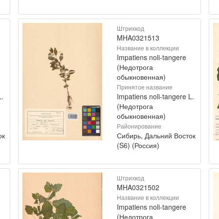
Штрихкод
MHA0321513
Название в коллекции
Impatiens noli-tangere
(Недотрога
обыкновенная)
Принятое название
L.
Impatiens noli-tangere L.
(Недотрога
обыкновенная)
Районирование
ок
Сибирь, Дальний Восток
(S6) (Россия)
Штрихкод
MHA0321502
Название в коллекции
Impatiens noli-tangere
(Недотрога