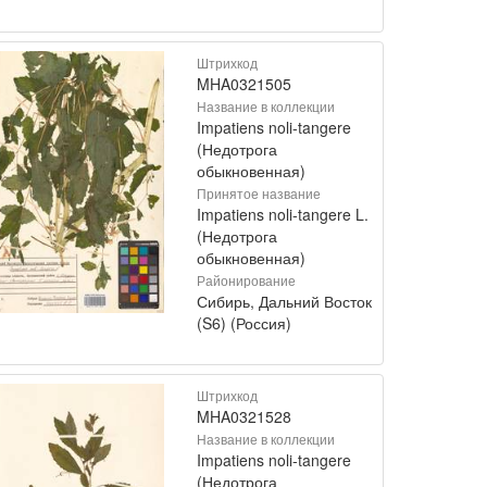
Штрихкод
MHA0321505
Название в коллекции
Impatiens noli-tangere
(Недотрога
обыкновенная)
Принятое название
Impatiens noli-tangere L.
(Недотрога
обыкновенная)
Районирование
Сибирь, Дальний Восток
(S6) (Россия)
Штрихкод
MHA0321528
Название в коллекции
Impatiens noli-tangere
(Недотрога