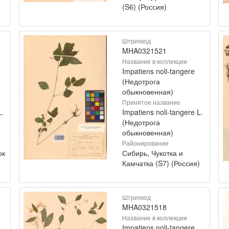
(S6) (Россия)
Штрихкод
MHA0321521
Название в коллекции
Impatiens noli-tangere
(Недотрога
обыкновенная)
Принятое название
L.
Impatiens noli-tangere L.
(Недотрога
обыкновенная)
Районирование
ок
Сибирь, Чукотка и
Камчатка (S7) (Россия)
Штрихкод
MHA0321518
Название в коллекции
Impatiens noli-tangere