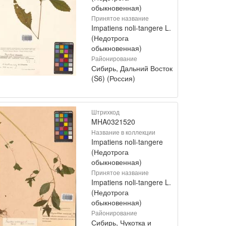
обыкновенная)
Принятое название
Impatiens noli-tangere L.
(Недотрога
обыкновенная)
Районирование
Сибирь, Дальний Восток
(S6) (Россия)
Штрихкод
MHA0321520
Название в коллекции
Impatiens noli-tangere
(Недотрога
обыкновенная)
Принятое название
Impatiens noli-tangere L.
(Недотрога
обыкновенная)
Районирование
Сибирь, Чукотка и