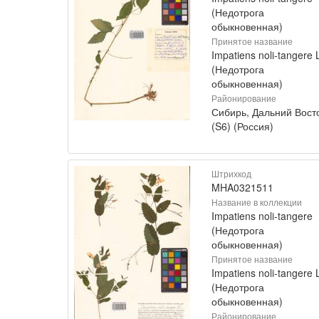
(Недотрога
обыкновенная)
Принятое название
Impatiens noli-tangere 
(Недотрога
обыкновенная)
Районирование
Сибирь, Дальний Вост
(S6) (Россия)
Штрихкод
MHA0321511
Название в коллекции
Impatiens noli-tangere
(Недотрога
обыкновенная)
Принятое название
Impatiens noli-tangere 
(Недотрога
обыкновенная)
Районирование