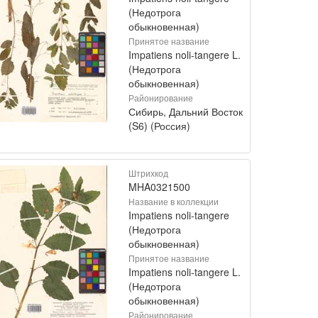
(Недотрога
обыкновенная)
Принятое название
Impatiens noli-tangere L.
(Недотрога
обыкновенная)
Районирование
Сибирь, Дальний Восток
(S6) (Россия)
Штрихкод
MHA0321500
Название в коллекции
Impatiens noli-tangere
(Недотрога
обыкновенная)
Принятое название
Impatiens noli-tangere L.
(Недотрога
обыкновенная)
Районирование