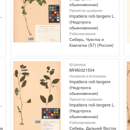
обыкновенная)
Принятое название
L.
Impatiens noli-tangere L.
(Недотрога
обыкновенная)
Районирование
Сибирь, Чукотка и
)
Камчатка (S7) (Россия)
Штрихкод
MHA0321504
Название в коллекции
Impatiens noli-tangere
(Недотрога
обыкновенная)
Принятое название
L.
Impatiens noli-tangere L.
(Недотрога
обыкновенная)
Районирование
ок
Сибирь, Дальний Восток