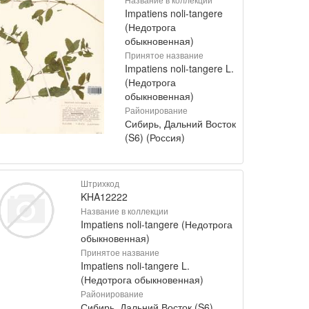
Impatiens noli-tangere
(Недотрога
обыкновенная)
Принятое название
Impatiens noli-tangere L.
(Недотрога
обыкновенная)
Районирование
Сибирь, Дальний Восток
(S6) (Россия)
Штрихкод
KHA12222
Название в коллекции
Impatiens noli-tangere (Недотрога
обыкновенная)
Принятое название
Impatiens noli-tangere L.
(Недотрога обыкновенная)
Районирование
Сибирь, Дальний Восток (S6)