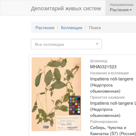
Направление
Депозитарий живых систем
Растения
Растения
Коллекции
Поиск
Все коллекции
Штрихкод
MHA0321523
Название в коллекции
Impatiens noli-tangere
(Недотрога
обыкновенная)
Принятое название
Impatiens noli-tangere 
(Недотрога
обыкновенная)
Районирование
Сибирь, Чукотка и
Камчатка (S7) (Россия