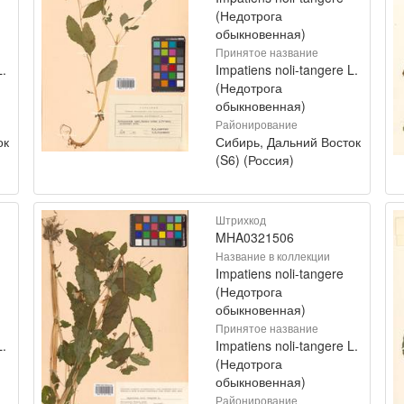
(Недотрога
обыкновенная)
Принятое название
L.
Impatiens noli-tangere L.
(Недотрога
обыкновенная)
Районирование
ок
Сибирь, Дальний Восток
(S6) (Россия)
Штрихкод
MHA0321506
Название в коллекции
Impatiens noli-tangere
(Недотрога
обыкновенная)
Принятое название
L.
Impatiens noli-tangere L.
(Недотрога
обыкновенная)
Районирование