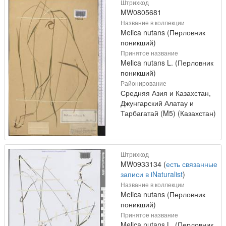
Штрихкод
MW0805681
Название в коллекции
Melica nutans (Перловник
поникший)
Принятое название
Melica nutans L. (Перловник
поникший)
Районирование
Средняя Азия и Казахстан,
Джунгарский Алатау и
Тарбагатай (M5) (Казахстан)
Штрихкод
MW0933134 (
есть связанные
записи в iNaturalist
)
Название в коллекции
Melica nutans (Перловник
поникший)
Принятое название
Melica nutans L. (Перловник