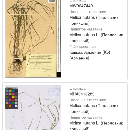
MW0647440
Название в коллекции
Melica nutans (Перловник
поникший)
Принятое название
Melica nutans L. (Перловник
поникший)
Районирование
Кавказ, Армения (K5)
(Армения)
Штрихкод
MHA0418289
Название в коллекции
Melica nutans (Перловник
поникший)
Принятое название
Melica nutans L. (Перловник
поникший)