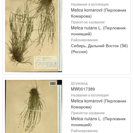
Название в коллекции
Melica komarovii (Перловник
Комарова)
Принятое название
Melica nutans L. (Перловник
поникший)
Районирование
Сибирь, Дальний Восток (S6)
(Россия)
Штрихкод
MW0017389
Название в коллекции
Melica komarovii (Перловник
Комарова)
Принятое название
Melica nutans L. (Перловник
поникший)
Районирование