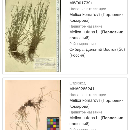
MW0017391
Название в коллекции
Melica komarovii (Перловник
Комарова)
Принятое название
Melica nutans L. (Перловник
поникший)
Районирование
Сибирь, Дальний Восток (S6)
(Россия)
Штрихкод
MHA0286241
Название в коллекции
Melica komarovii (Перловник
Комарова)
Принятое название
Melica nutans L. (Перловник
поникший)
Районирование