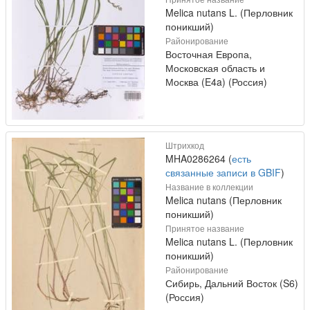
Melica nutans L. (Перловник
поникший)
Районирование
Восточная Европа,
Московская область и
Москва (E4a) (Россия)
Штрихкод
MHA0286264 (
есть
связанные записи в GBIF
)
Название в коллекции
Melica nutans (Перловник
поникший)
Принятое название
Melica nutans L. (Перловник
поникший)
Районирование
Сибирь, Дальний Восток (S6)
(Россия)