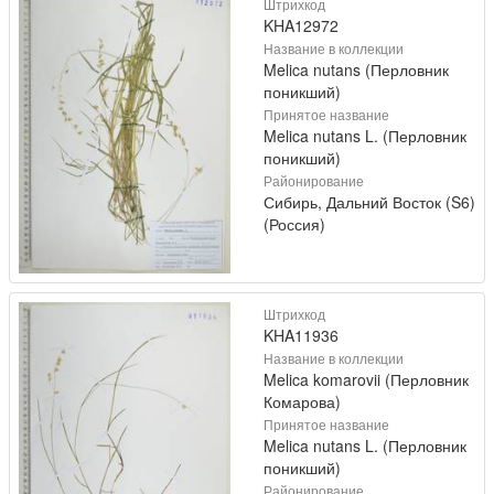
Штрихкод
KHA12972
Название в коллекции
Melica nutans (Перловник
поникший)
Принятое название
Melica nutans L. (Перловник
поникший)
Районирование
Сибирь, Дальний Восток (S6)
(Россия)
Штрихкод
KHA11936
Название в коллекции
Melica komarovii (Перловник
Комарова)
Принятое название
Melica nutans L. (Перловник
поникший)
Районирование