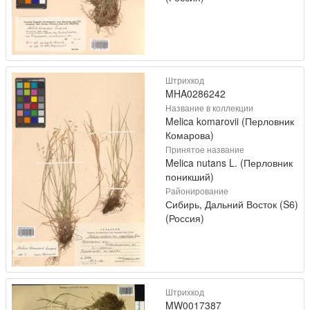
Штрихкод
MHA0286242
Название в коллекции
Melica komarovii (Перловник
Комарова)
Принятое название
Melica nutans L. (Перловник
поникший)
Районирование
Сибирь, Дальний Восток (S6)
(Россия)
Штрихкод
MW0017387