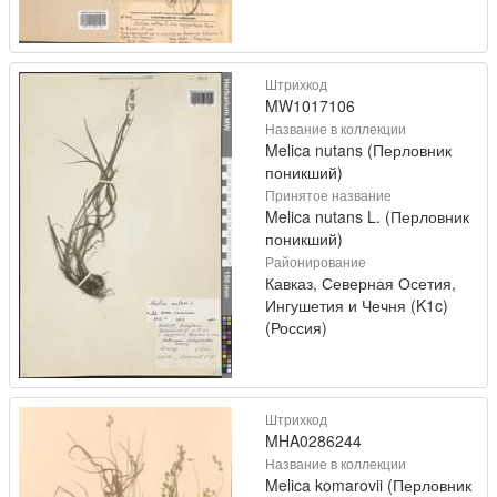
Штрихкод
MW1017106
Название в коллекции
Melica nutans (Перловник
поникший)
Принятое название
Melica nutans L. (Перловник
поникший)
Районирование
Кавказ, Северная Осетия,
Ингушетия и Чечня (K1c)
(Россия)
Штрихкод
MHA0286244
Название в коллекции
Melica komarovii (Перловник