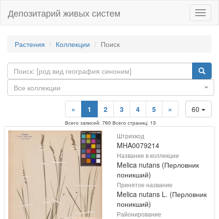
Депозитарий живых систем
Навиг
Растения
Коллекции
Поиск
Все коллекции
«
1
2
3
4
5
»
60
Всего записей: 760 Всего страниц: 13
Штрихкод
MHA0079214
Название в коллекции
Melica nutans (Перловник
поникший)
Принятое название
Melica nutans L. (Перловник
поникший)
Районирование