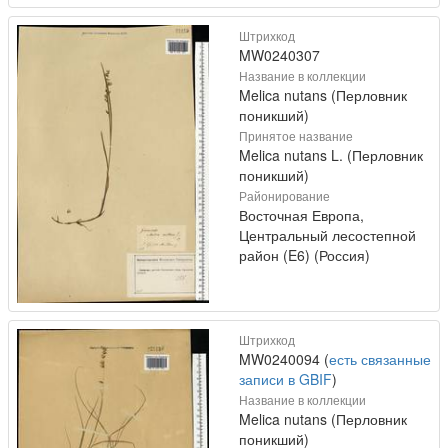
Штрихкод
MW0240307
Название в коллекции
Melica nutans (Перловник
поникший)
Принятое название
Melica nutans L. (Перловник
поникший)
Районирование
Восточная Европа,
Центральный лесостепной
район (E6) (Россия)
Штрихкод
MW0240094 (
есть связанные
записи в GBIF
)
Название в коллекции
Melica nutans (Перловник
поникший)