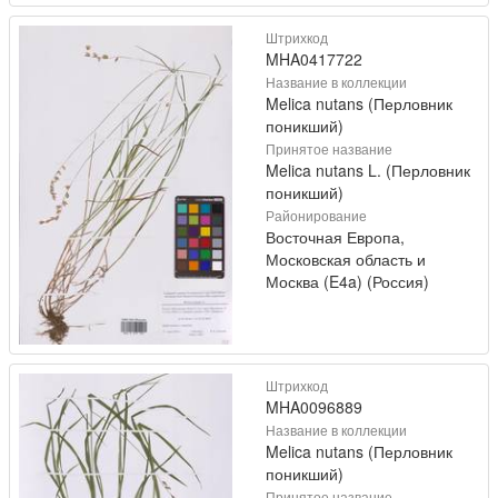
Штрихкод
MHA0417722
Название в коллекции
Melica nutans (Перловник
поникший)
Принятое название
Melica nutans L. (Перловник
поникший)
Районирование
Восточная Европа,
Московская область и
Москва (E4a) (Россия)
Штрихкод
MHA0096889
Название в коллекции
Melica nutans (Перловник
поникший)
Принятое название