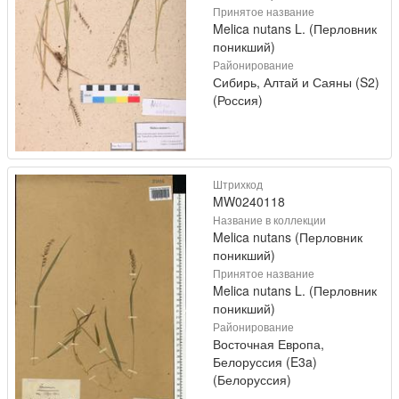
Принятое название
Melica nutans L. (Перловник
поникший)
Районирование
Сибирь, Алтай и Саяны (S2)
(Россия)
Штрихкод
MW0240118
Название в коллекции
Melica nutans (Перловник
поникший)
Принятое название
Melica nutans L. (Перловник
поникший)
Районирование
Восточная Европа,
Белоруссия (E3a)
(Белоруссия)