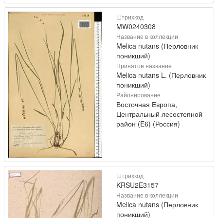
Штрихкод
MW0240308
Название в коллекции
Melica nutans (Перловник
поникший)
Принятое название
Melica nutans L. (Перловник
поникший)
Районирование
Восточная Европа,
Центральный лесостепной
район (E6) (Россия)
Штрихкод
KRSU2E3157
Название в коллекции
Melica nutans (Перловник
поникший)