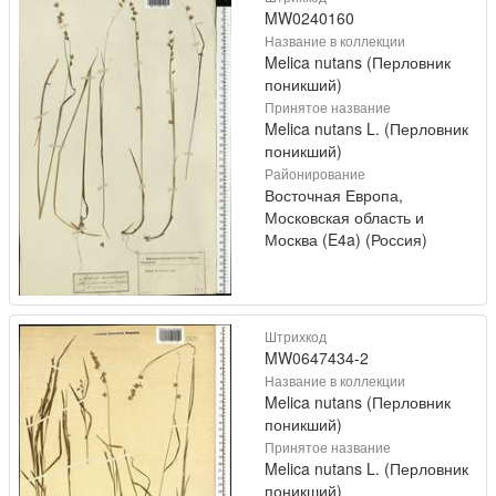
MW0240160
Название в коллекции
Melica nutans (Перловник
поникший)
Принятое название
Melica nutans L. (Перловник
поникший)
Районирование
Восточная Европа,
Московская область и
Москва (E4a) (Россия)
Штрихкод
MW0647434-2
Название в коллекции
Melica nutans (Перловник
поникший)
Принятое название
Melica nutans L. (Перловник
поникший)