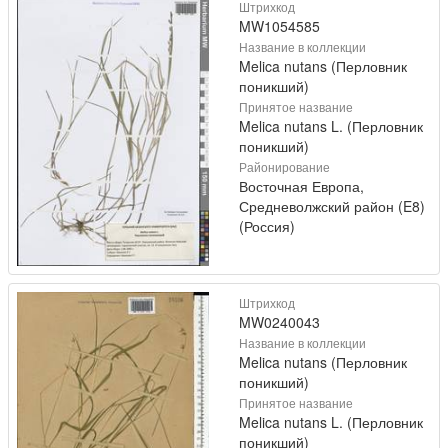
Штрихкод
MW1054585
Название в коллекции
Melica nutans (Перловник
поникший)
Принятое название
Melica nutans L. (Перловник
поникший)
Районирование
Восточная Европа,
Средневолжский район (E8)
(Россия)
Штрихкод
MW0240043
Название в коллекции
Melica nutans (Перловник
поникший)
Принятое название
Melica nutans L. (Перловник
поникший)