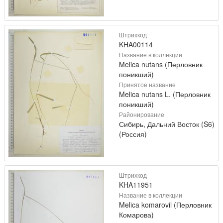
Штрихкод
KHA00114
Название в коллекции
Melica nutans (Перловник
поникший)
Принятое название
Melica nutans L. (Перловник
поникший)
Районирование
Сибирь, Дальний Восток (S6)
(Россия)
Штрихкод
KHA11951
Название в коллекции
Melica komarovii (Перловник
Комарова)