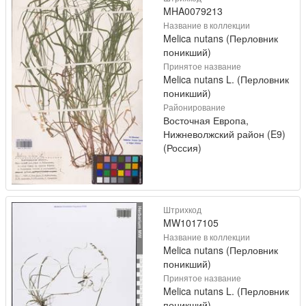
MHA0079213
Название в коллекции
Melica nutans (Перловник
поникший)
Принятое название
Melica nutans L. (Перловник
поникший)
Районирование
Восточная Европа,
Нижневолжский район (E9)
(Россия)
Штрихкод
MW1017105
Название в коллекции
Melica nutans (Перловник
поникший)
Принятое название
Melica nutans L. (Перловник
поникший)