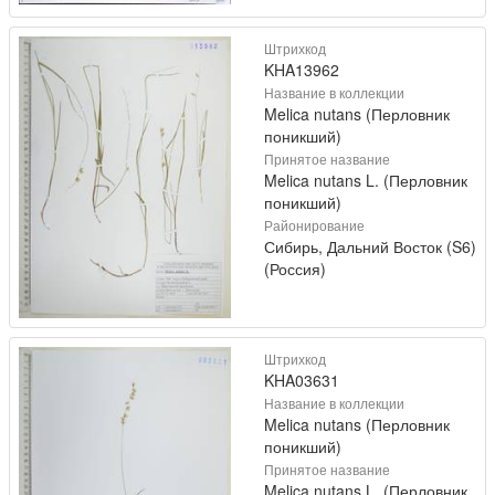
Штрихкод
KHA13962
Название в коллекции
Melica nutans (Перловник
поникший)
Принятое название
Melica nutans L. (Перловник
поникший)
Районирование
Сибирь, Дальний Восток (S6)
(Россия)
Штрихкод
KHA03631
Название в коллекции
Melica nutans (Перловник
поникший)
Принятое название
Melica nutans L. (Перловник