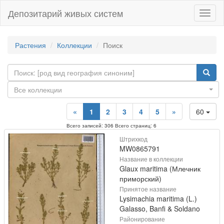
Депозитарий живых систем
Навиг
Растения
Коллекции
Поиск
Все коллекции
«
1
2
3
4
5
»
60
Всего записей: 306 Всего страниц: 6
Штрихкод
MW0865791
Название в коллекции
Glaux maritima (Млечник
приморский)
Принятое название
Lysimachia maritima (L.)
Galasso, Banfi & Soldano
Районирование