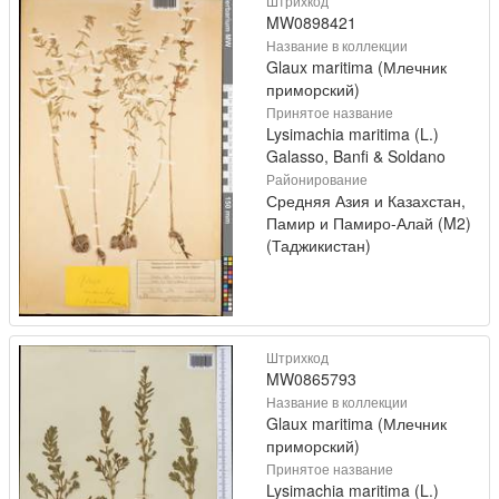
Штрихкод
MW0898421
Название в коллекции
Glaux maritima (Млечник
приморский)
Принятое название
Lysimachia maritima (L.)
Galasso, Banfi & Soldano
Районирование
Средняя Азия и Казахстан,
Памир и Памиро-Алай (M2)
(Таджикистан)
Штрихкод
MW0865793
Название в коллекции
Glaux maritima (Млечник
приморский)
Принятое название
Lysimachia maritima (L.)