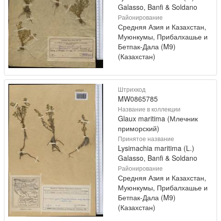
Galasso, Banfi & Soldano
Районирование
Средняя Азия и Казахстан,
Муюнкумы, Прибалхашье и
Бетпак-Дала (M9)
(Казахстан)
Штрихкод
MW0865785
Название в коллекции
Glaux maritima (Млечник
приморский)
Принятое название
Lysimachia maritima (L.)
Galasso, Banfi & Soldano
Районирование
Средняя Азия и Казахстан,
Муюнкумы, Прибалхашье и
Бетпак-Дала (M9)
(Казахстан)