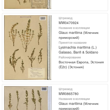
Штрихкод
MW0470924
Название в коллекции
Glaux maritima (Млечник
приморский)
Принятое название
Lysimachia maritima (L.)
Galasso, Banfi & Soldano
Районирование
Восточная Европа, Эстония
(E2c) (Эстония)
Штрихкод
MW0865780
Название в коллекции
Glaux maritima (Млечник
приморский)