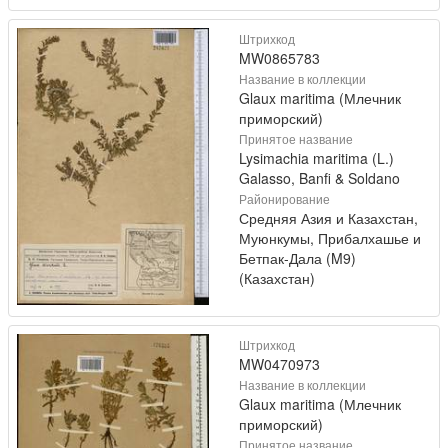
Штрихкод
MW0865783
Название в коллекции
Glaux maritima (Млечник
приморский)
Принятое название
Lysimachia maritima (L.)
Galasso, Banfi & Soldano
Районирование
Средняя Азия и Казахстан,
Муюнкумы, Прибалхашье и
Бетпак-Дала (M9)
(Казахстан)
Штрихкод
MW0470973
Название в коллекции
Glaux maritima (Млечник
приморский)
Принятое название