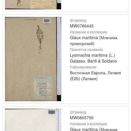
Штрихкод
MW0786445
Название в коллекции
Glaux maritima (Млечник
приморский)
Принятое название
Lysimachia maritima (L.)
Galasso, Banfi & Soldano
Районирование
Восточная Европа, Латвия
(E2b) (Латвия)
Штрихкод
MW0865756
Название в коллекции
Glaux maritima (Млечник