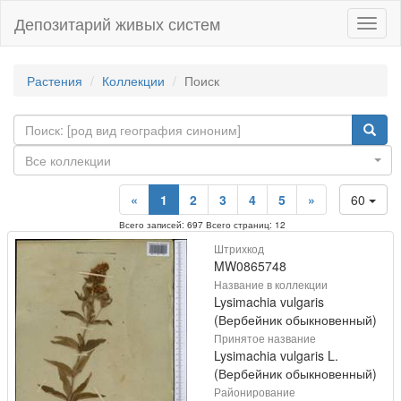
Депозитарий живых систем
Навиг
Растения
Коллекции
Поиск
Все коллекции
«
1
2
3
4
5
»
60
Всего записей: 697 Всего страниц: 12
Штрихкод
MW0865748
Название в коллекции
Lysimachia vulgaris
(Вербейник обыкновенный)
Принятое название
Lysimachia vulgaris L.
(Вербейник обыкновенный)
Районирование