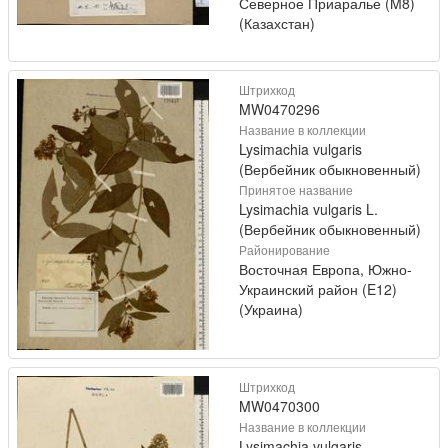
Северное Приаралье (M8)
(Казахстан)
Штрихкод
MW0470296
Название в коллекции
Lysimachia vulgaris
(Вербейник обыкновенный)
Принятое название
Lysimachia vulgaris L.
(Вербейник обыкновенный)
Районирование
Восточная Европа, Южно-
Украинский район (E12)
(Украина)
Штрихкод
MW0470300
Название в коллекции
Lysimachia vulgaris