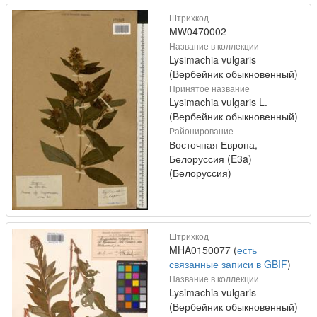
Штрихкод
MW0470002
Название в коллекции
Lysimachia vulgaris
(Вербейник обыкновенный)
Принятое название
Lysimachia vulgaris L.
(Вербейник обыкновенный)
Районирование
Восточная Европа,
Белоруссия (E3a)
(Белоруссия)
Штрихкод
MHA0150077 (
есть
связанные записи в GBIF
)
Название в коллекции
Lysimachia vulgaris
(Вербейник обыкновенный)