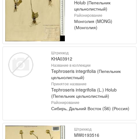
Holub (Пепельник
цельнолистный)
Районирование
Монголия (MONG)
(Монголия)
Штрихкод
KHA03912
Название в коллекции
Tephroseris integrifolia (Пепельник
цельнолистный)
Принятое название
Tephroseris integrifolia (L.) Holub
(Пепельник цельнолистный)
Районирование
Сибирь, Дальний Восток (S6) (Россия)
Штрихкод
MW0193516