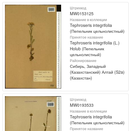
Штрихкод
MW0153125
Название в коллекции
Tephroseris integrifolia
(Пепельник цельнолистный)
Принятое название
Tephroseris integrifolia (L.)
Holub (Пепельник
цельнолистный)
Районирование
Сибирь, Западный
(Казахстанский) Алтай (S2a)
(Казахстан)
Штрихкод
MW0193533
Название в коллекции
Tephroseris integrifolia
(Пепельник цельнолистный)
Принятое название