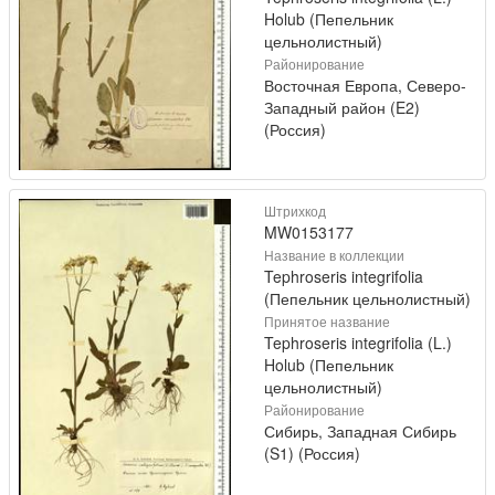
Holub (Пепельник
цельнолистный)
Районирование
Восточная Европа, Северо-
Западный район (E2)
(Россия)
Штрихкод
MW0153177
Название в коллекции
Tephroseris integrifolia
(Пепельник цельнолистный)
Принятое название
Tephroseris integrifolia (L.)
Holub (Пепельник
цельнолистный)
Районирование
Сибирь, Западная Сибирь
(S1) (Россия)