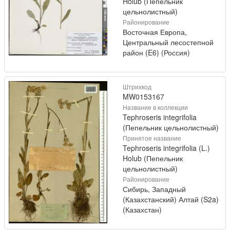
Holub (Пепельник
цельнолистный)
Районирование
Восточная Европа,
Центральный лесостепной
район (E6) (Россия)
Штрихкод
MW0153167
Название в коллекции
Tephroseris integrifolia
(Пепельник цельнолистный)
Принятое название
Tephroseris integrifolia (L.)
Holub (Пепельник
цельнолистный)
Районирование
Сибирь, Западный
(Казахстанский) Алтай (S2a)
(Казахстан)