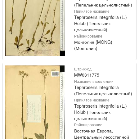
(Пепельник цельнолистный)
Принятое название
Tephroseris integrifolia (L.)
Holub (Пепельник
цельнолистный)
Районирование
Монголия (MONG)
(Монголия)
Штрихкод
MW0311775
Название в коллекции
Tephroseris integrifolia
(Пепельник цельнолистный)
Принятое название
Tephroseris integrifolia (L.)
Holub (Пепельник
цельнолистный)
Районирование
Восточная Европа,
Центральный лесостепной