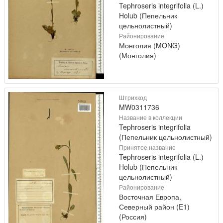
Tephroseris integrifolia (L.)
Holub (Пепельник
цельнолистный)
Районирование
Монголия (MONG)
(Монголия)
Штрихкод
MW0311736
Название в коллекции
Tephroseris integrifolia
(Пепельник цельнолистный)
Принятое название
Tephroseris integrifolia (L.)
Holub (Пепельник
цельнолистный)
Районирование
Восточная Европа,
Северный район (E1)
(Россия)