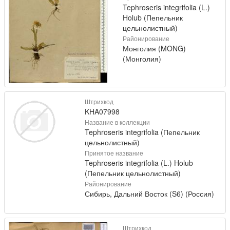
Tephroseris integrifolia (L.)
Holub (Пепельник
цельнолистный)
Районирование
Монголия (MONG)
(Монголия)
Штрихкод
KHA07998
Название в коллекции
Tephroseris integrifolia (Пепельник
цельнолистный)
Принятое название
Tephroseris integrifolia (L.) Holub
(Пепельник цельнолистный)
Районирование
Сибирь, Дальний Восток (S6) (Россия)
Штрихкод