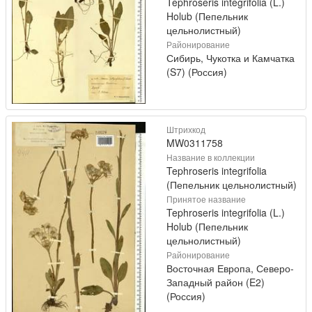
Tephroseris integrifolia (L.)
Holub (Пепельник
цельнолистный)
Районирование
Сибирь, Чукотка и Камчатка
(S7) (Россия)
Штрихкод
MW0311758
Название в коллекции
Tephroseris integrifolia
(Пепельник цельнолистный)
Принятое название
Tephroseris integrifolia (L.)
Holub (Пепельник
цельнолистный)
Районирование
Восточная Европа, Северо-
Западный район (E2)
(Россия)