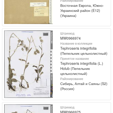
Районирование
Восточная Европа, Южно-
Украинский район (E12)
(Украина)
Штрихкод
MW0966974
Название в коллекции
Tephroseris integrifolia
(Пепельник цельнолистный)
Принятое название
Tephroseris integrifolia (L.)
Holub (Пепельник
цельнолистный)
Районирование
Сибирь, Алтай и Саяны (S2)
(Россия)
Штрихкод
MW0966975