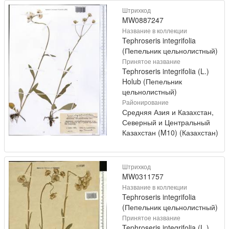
Штрихкод
MW0887247
Название в коллекции
Tephroseris integrifolia
(Пепельник цельнолистный)
Принятое название
Tephroseris integrifolia (L.)
Holub (Пепельник
цельнолистный)
Районирование
Средняя Азия и Казахстан,
Северный и Центральный
Казахстан (M10) (Казахстан)
Штрихкод
MW0311757
Название в коллекции
Tephroseris integrifolia
(Пепельник цельнолистный)
Принятое название
Tephroseris integrifolia (L.)