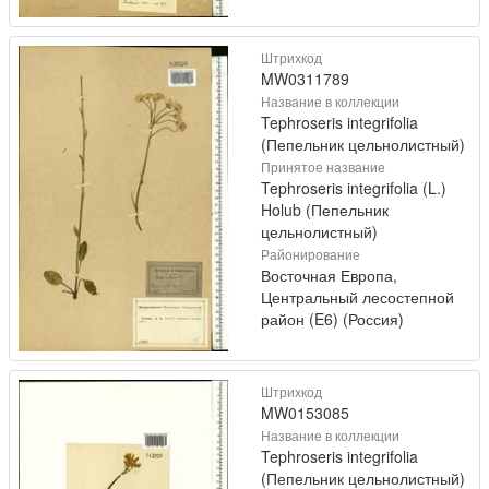
Штрихкод
MW0311789
Название в коллекции
Tephroseris integrifolia
(Пепельник цельнолистный)
Принятое название
Tephroseris integrifolia (L.)
Holub (Пепельник
цельнолистный)
Районирование
Восточная Европа,
Центральный лесостепной
район (E6) (Россия)
Штрихкод
MW0153085
Название в коллекции
Tephroseris integrifolia
(Пепельник цельнолистный)