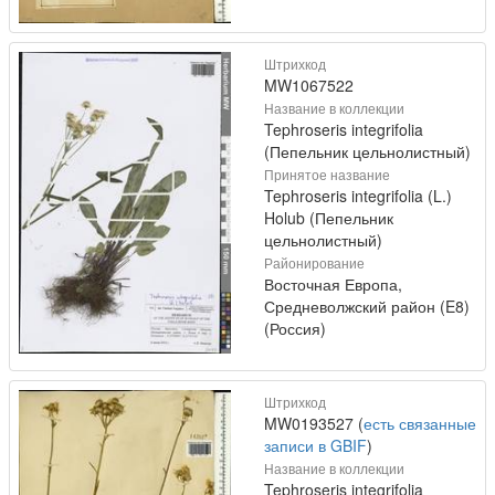
Штрихкод
MW1067522
Название в коллекции
Tephroseris integrifolia
(Пепельник цельнолистный)
Принятое название
Tephroseris integrifolia (L.)
Holub (Пепельник
цельнолистный)
Районирование
Восточная Европа,
Средневолжский район (E8)
(Россия)
Штрихкод
MW0193527 (
есть связанные
записи в GBIF
)
Название в коллекции
Tephroseris integrifolia