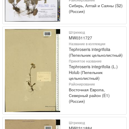
Сибирь, Алтай и Саяны (S2)
(Россия)
Штрихкод
MW0311727
Название в коллекции
Tephroseris integrifolia
(Пепельник цельнолистный)
Принятое название
Tephroseris integrifolia (L.)
Holub (Пепельник
цельнолистный)
Районирование
Восточная Европа,
Северный район (E1)
(Россия)
Штрихкод
MW0311884