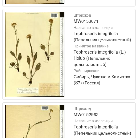
Штрихкод
MW0153071
Название в коллекции
Tephroseris integrifolia
(Пепельник цельнолистный)
Принятое название
Tephroseris integrifolia (L.)
Holub (Пепельник
цельнолистный)
Районирование
Сибирь, Чукотка и Камчатка
(S7) (Россия)
Штрихкод
MW0152962
Название в коллекции
Tephroseris integrifolia
(Пепельник цельнолистный)