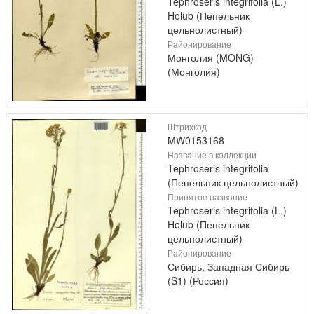
Tephroseris integrifolia (L.)
Holub (Пепельник
цельнолистный)
Районирование
Монголия (MONG)
(Монголия)
Штрихкод
MW0153168
Название в коллекции
Tephroseris integrifolia
(Пепельник цельнолистный)
Принятое название
Tephroseris integrifolia (L.)
Holub (Пепельник
цельнолистный)
Районирование
Сибирь, Западная Сибирь
(S1) (Россия)