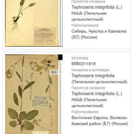
Принятое название
Tephroseris integrifolia (L.)
Holub (Пепельник
цельнолистный)
Районирование
Сибирь, Чукотка и Камчатка
(S7) (Россия)
Штрихкод
MW0311819
Название в коллекции
Tephroseris integrifolia
(Пепельник цельнолистный)
Принятое название
Tephroseris integrifolia (L.)
Holub (Пепельник
цельнолистный)
Районирование
Восточная Европа, Волжско-
Камский район (E7) (Россия)