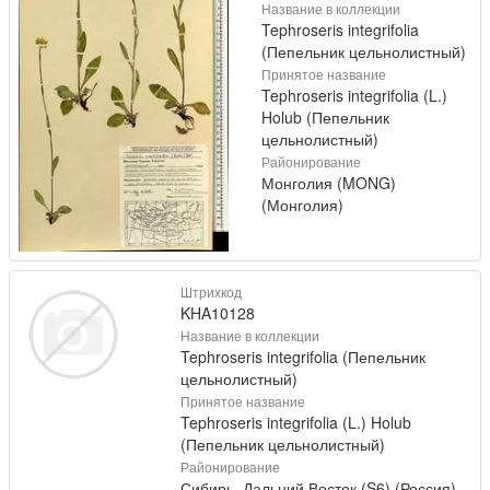
Название в коллекции
Tephroseris integrifolia
(Пепельник цельнолистный)
Принятое название
Tephroseris integrifolia (L.)
Holub (Пепельник
цельнолистный)
Районирование
Монголия (MONG)
(Монголия)
Штрихкод
KHA10128
Название в коллекции
Tephroseris integrifolia (Пепельник
цельнолистный)
Принятое название
Tephroseris integrifolia (L.) Holub
(Пепельник цельнолистный)
Районирование
Сибирь, Дальний Восток (S6) (Россия)