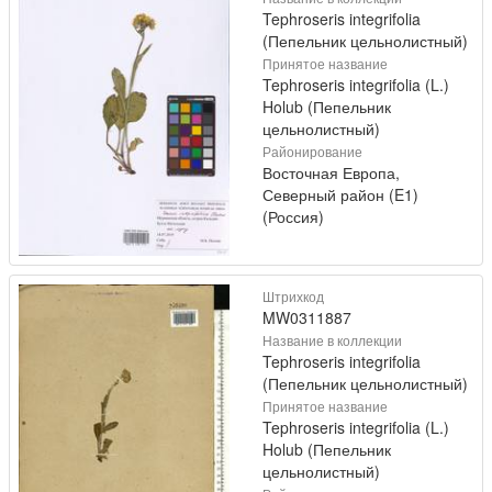
Tephroseris integrifolia
(Пепельник цельнолистный)
Принятое название
Tephroseris integrifolia (L.)
Holub (Пепельник
цельнолистный)
Районирование
Восточная Европа,
Северный район (E1)
(Россия)
Штрихкод
MW0311887
Название в коллекции
Tephroseris integrifolia
(Пепельник цельнолистный)
Принятое название
Tephroseris integrifolia (L.)
Holub (Пепельник
цельнолистный)