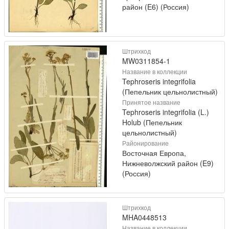
район (E6) (Россия)
Штрихкод
MW0311854-1
Название в коллекции
Tephroseris integrifolia
(Пепельник цельнолистный)
Принятое название
Tephroseris integrifolia (L.)
Holub (Пепельник
цельнолистный)
Районирование
Восточная Европа,
Нижневолжский район (E9)
(Россия)
Штрихкод
MHA0448513
Название в коллекции