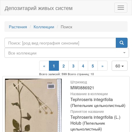
Депозитарий живых систем
Навиг
Растения
Коллекции
Поиск
Все коллекции
«
1
2
3
4
5
»
60
Всего записей: 599 Всего страниц: 10
Штрихкод
MW0886921
Название в коллекции
Tephroseris integrifolia
(Пепельник цельнолистный)
Принятое название
Tephroseris integrifolia (L.)
Holub (Пепельник
цельнолистный)