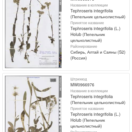
Название в коллекции
Tephroseris integrifolia
(Пепельник цельнолистный)
Принятое название
Tephroseris integrifolia (L.)
Holub (Пепельник
цельнолистный)
Районирование
Сибирь, Алтай и Саяны (S2)
(Россия)
Штрихкод
MW0966976
Название в коллекции
Tephroseris integrifolia
(Пепельник цельнолистный)
Принятое название
Tephroseris integrifolia (L.)
Holub (Пепельник
цельнолистный)
Районирование