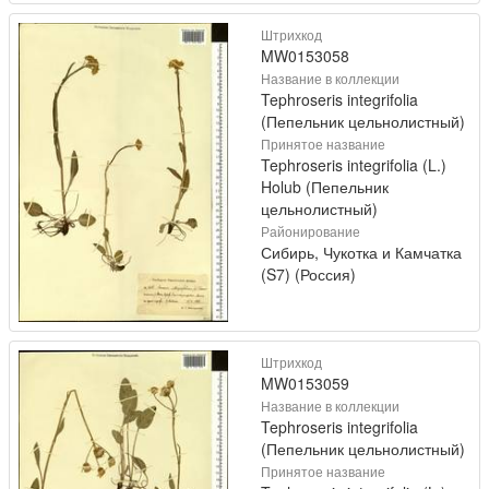
Штрихкод
MW0153058
Название в коллекции
Tephroseris integrifolia
(Пепельник цельнолистный)
Принятое название
Tephroseris integrifolia (L.)
Holub (Пепельник
цельнолистный)
Районирование
Сибирь, Чукотка и Камчатка
(S7) (Россия)
Штрихкод
MW0153059
Название в коллекции
Tephroseris integrifolia
(Пепельник цельнолистный)
Принятое название